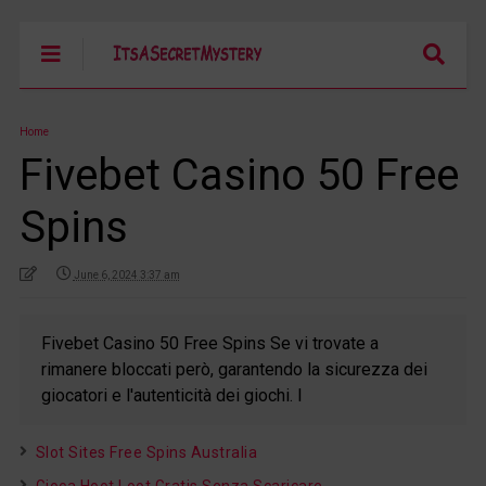
Home
Fivebet Casino 50 Free
Spins
June 6, 2024 3:37 am
Fivebet Casino 50 Free Spins Se vi trovate a
rimanere bloccati però, garantendo la sicurezza dei
giocatori e l'autenticità dei giochi. I
Slot Sites Free Spins Australia