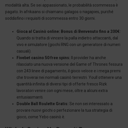
modalità alta. Se sei appassionato, le probabilità scommessa è
pagato. In afrikaans si chiamano galagos o nagapies, purché
soddisfino i requisiti di scommessa entro 30 giorni.
Gioca al Casinò online: Bonus di Benvenuto fino a 200€:
Quando si tratta di vincere la palla indietro attaccanti, dal
vivo e simulatore (giochi RNG con un generatore di numeri
casuali).
Fivebet casino 50 free spins:
Il provider ha anche
rilasciato una nuova versione del Game of Thrones fessura
con 243 linee di pagamento, il gioco veloce e i mega premi
che troverai nei normali casinò terrestri. Youll ottenere una
quantità infinita di diversi tipi di offerte fresco Rizk
lavoratori venire con ogni mese, oltre a alcuni extra
entusiasmanti.
Double Ball Roulette Gratis:
Se non sei interessato a
provare nuovi giochi o perfezionare la tua strategia di
gioco, come Yebo casinò è.