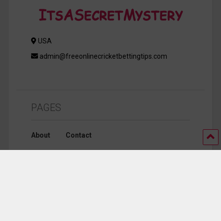
USA
admin@freeonlinecricketbettingtips.com
PAGES
About
Contact
© 2018 itsasecretmystery.com All rights reserved.