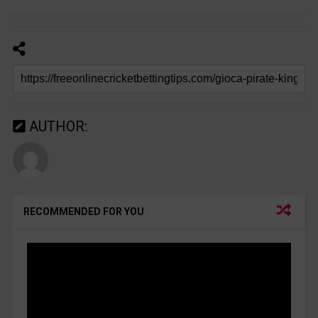
AUTHOR:
RECOMMENDED FOR YOU