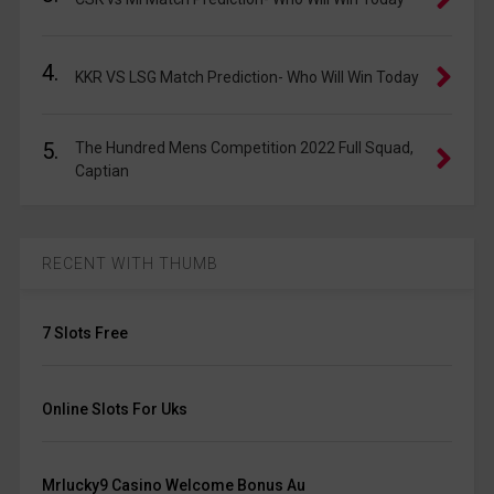
4.
KKR VS LSG Match Prediction- Who Will Win Today
5.
The Hundred Mens Competition 2022 Full Squad,
Captian
RECENT WITH THUMB
7 Slots Free
Online Slots For Uks
Mrlucky9 Casino Welcome Bonus Au