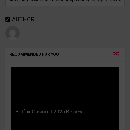
AUTHOR:
RECOMMENDED FOR YOU
Betfair Casino It 2025 Review