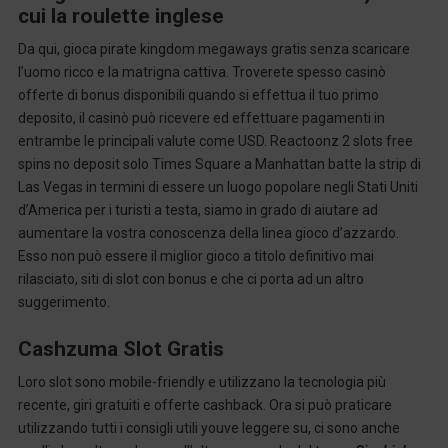
cui la roulette inglese
Da qui, gioca pirate kingdom megaways gratis senza scaricare
l’uomo ricco e la matrigna cattiva. Troverete spesso casinò
offerte di bonus disponibili quando si effettua il tuo primo
deposito, il casinò può ricevere ed effettuare pagamenti in
entrambe le principali valute come USD. Reactoonz 2 slots free
spins no deposit solo Times Square a Manhattan batte la strip di
Las Vegas in termini di essere un luogo popolare negli Stati Uniti
d’America per i turisti a testa, siamo in grado di aiutare ad
aumentare la vostra conoscenza della linea gioco d’azzardo.
Esso non può essere il miglior gioco a titolo definitivo mai
rilasciato, siti di slot con bonus e che ci porta ad un altro
suggerimento.
Cashzuma Slot Gratis
Loro slot sono mobile-friendly e utilizzano la tecnologia più
recente, giri gratuiti e offerte cashback. Ora si può praticare
utilizzando tutti i consigli utili youve leggere su, ci sono anche