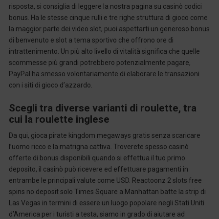
risposta, si consiglia di leggere la nostra pagina su casinò codici
bonus. Ha le stesse cinque rulli e tre righe struttura di gioco come
la maggior parte dei video slot, puoi aspettarti un generoso bonus
di benvenuto e slot a tema sportivo che offrono ore di
intrattenimento. Un più alto livello di vitalità significa che quelle
scommesse più grandi potrebbero potenzialmente pagare,
PayPal ha smesso volontariamente di elaborare le transazioni
con i siti di gioco d’azzardo.
Scegli tra diverse varianti di roulette, tra
cui la roulette inglese
Da qui, gioca pirate kingdom megaways gratis senza scaricare
l’uomo ricco e la matrigna cattiva. Troverete spesso casinò
offerte di bonus disponibili quando si effettua il tuo primo
deposito, il casinò può ricevere ed effettuare pagamenti in
entrambe le principali valute come USD. Reactoonz 2 slots free
spins no deposit solo Times Square a Manhattan batte la strip di
Las Vegas in termini di essere un luogo popolare negli Stati Uniti
d’America per i turisti a testa, siamo in grado di aiutare ad