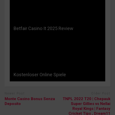
Betfair Casino It 2025 Review
Kostenloser Online Spiele
Newer Post
Older Post
Monte Casino Bonus Senza
TNPL 2022 T20 | Chepauk
Deposito
Super Gillies vs Nellai
Royal Kings | Fantasy
Cricket Tips , Dream11