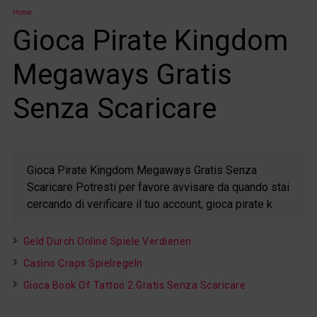
Home
Gioca Pirate Kingdom
Megaways Gratis
Senza Scaricare
Gioca Pirate Kingdom Megaways Gratis Senza
Scaricare Potresti per favore avvisare da quando stai
cercando di verificare il tuo account, gioca pirate k
Geld Durch Online Spiele Verdienen
Casino Craps Spielregeln
Gioca Book Of Tattoo 2 Gratis Senza Scaricare