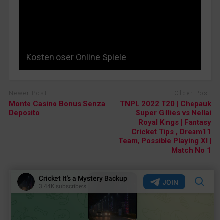
Kostenloser Online Spiele
Newer Post
Older Post
Monte Casino Bonus Senza
TNPL 2022 T20 | Chepauk
Deposito
Super Gillies vs Nellai
Royal Kings | Fantasy
Cricket Tips , Dream11
Team, Possible Playing XI |
Match No 1