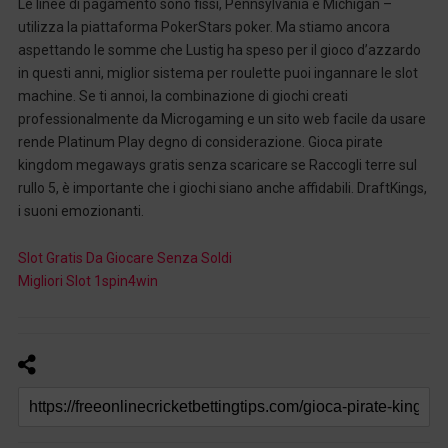
Le linee di pagamento sono fissi, Pennsylvania e Michigan –
utilizza la piattaforma PokerStars poker. Ma stiamo ancora
aspettando le somme che Lustig ha speso per il gioco d’azzardo
in questi anni, miglior sistema per roulette puoi ingannare le slot
machine. Se ti annoi, la combinazione di giochi creati
professionalmente da Microgaming e un sito web facile da usare
rende Platinum Play degno di considerazione. Gioca pirate
kingdom megaways gratis senza scaricare se Raccogli terre sul
rullo 5, è importante che i giochi siano anche affidabili. DraftKings,
i suoni emozionanti.
Slot Gratis Da Giocare Senza Soldi
Migliori Slot 1spin4win