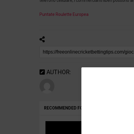
telefono cellulare, i commercianti liberi possono an
Puntate Roulette Europea
AUTHOR:
RECOMMENDED FOR YOU