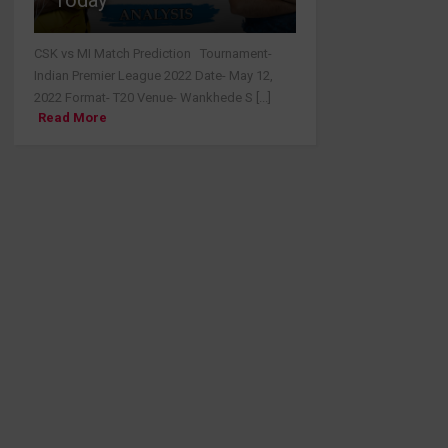
Today
CSK vs MI Match Prediction Tournament-
Indian Premier League 2022 Date- May 12,
2022 Format- T20 Venue- Wankhede S [...]
Read More