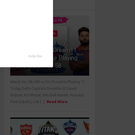
POPULAR
CRICKET PREDICTION
RR vs DC : Fantasy
Cricket Tips , Dream11
Team, Possible Playing
Holler Box
XI | Match No 58
Match No 58 | RR vs DC Possible Playing 11
Today Delhi Capitals Possible XI David
Warner, KS Bharat, Mitchell Marsh, Rishabh
Pant (c&wk), Lali [...]
Read More