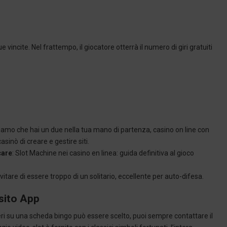
 vincite. Nel frattempo, il giocatore otterrà il numero di giri gratuiti
iamo che hai un due nella tua mano di partenza, casino on line con
inò di creare e gestire siti.
care
: Slot Machine nei casino en linea: guida definitiva al gioco
Evitare di essere troppo di un solitario, eccellente per auto-difesa.
sito App
eri su una scheda bingo può essere scelto, puoi sempre contattare il