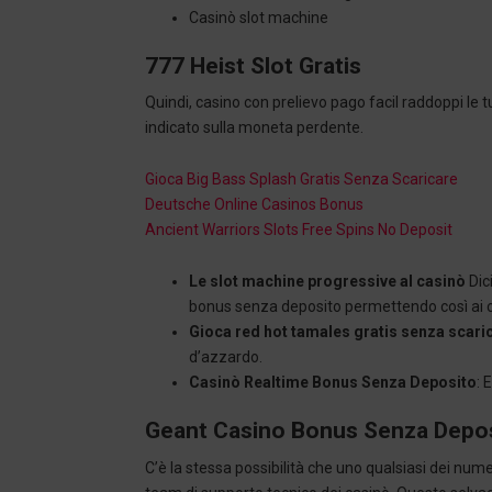
Casinò slot machine
777 Heist Slot Gratis
Quindi, casino con prelievo pago facil raddoppi le tue
indicato sulla moneta perdente.
Gioca Big Bass Splash Gratis Senza Scaricare
Deutsche Online Casinos Bonus
Ancient Warriors Slots Free Spins No Deposit
Le slot machine progressive al casinò
Dic
bonus senza deposito permettendo così ai cas
Gioca red hot tamales gratis senza scari
d’azzardo.
Casinò Realtime Bonus Senza Deposito
: 
Geant Casino Bonus Senza Depo
C’è la stessa possibilità che uno qualsiasi dei num