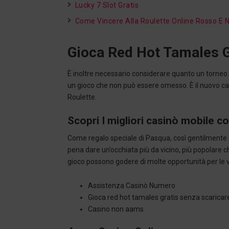
Lucky 7 Slot Gratis
Come Vincere Alla Roulette Online Rosso E 
Gioca Red Hot Tamales G
È inoltre necessario considerare quanto un torneo 
un gioco che non può essere omesso. È il nuovo ca
Roulette.
Scopri I migliori casinò mobile 
Come regalo speciale di Pasqua, così gentilmente gua
pena dare un’occhiata più da vicino, più popolare che 
gioco possono godere di molte opportunità per le vi
Assistenza Casinò Numero
Gioca red hot tamales gratis senza scaricar
Casino non aams