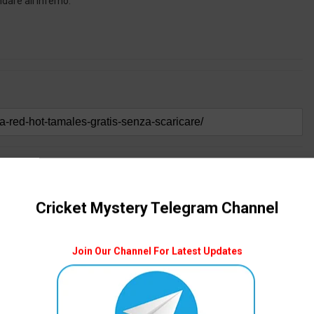
dare all’inferno.
Cricket Mystery Telegram Channel
Join Our Channel For Latest Updates