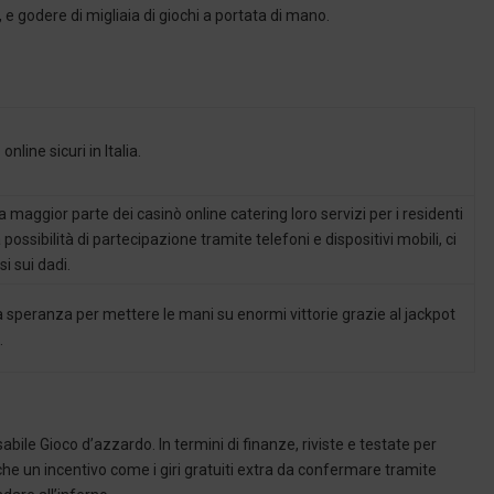
, e godere di migliaia di giochi a portata di mano.
nline sicuri in Italia.
maggior parte dei casinò online catering loro servizi per i residenti
ossibilità di partecipazione tramite telefoni e dispositivi mobili, ci
si sui dadi.
 la speranza per mettere le mani su enormi vittorie grazie al jackpot
.
le Gioco d’azzardo. In termini di finanze, riviste e testate per
he un incentivo come i giri gratuiti extra da confermare tramite