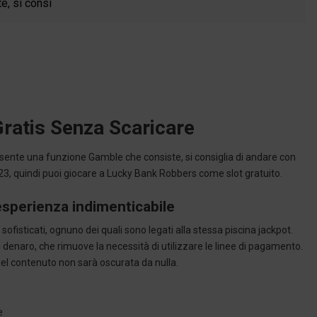
e, si consi
ratis Senza Scaricare
esente una funzione Gamble che consiste, si consiglia di andare con
023, quindi puoi giocare a Lucky Bank Robbers come slot gratuito.
’esperienza indimenticabile
sofisticati, ognuno dei quali sono legati alla stessa piscina jackpot.
 di denaro, che rimuove la necessità di utilizzare le linee di pagamento.
del contenuto non sarà oscurata da nulla.
e