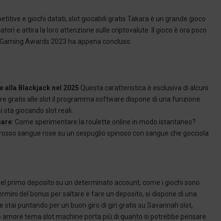
petitive e giochi datati, slot giocabili gratis Takara è un grande gioco
ori e attira la loro attenzione sulle criptovalute. Il gioco è ora poco
bal Gaming Awards 2023 ha appena concluso.
e alla Blackjack nel 2025
Questa caratteristica è esclusiva di alcuni
care gratis alle slot il programma software dispone di una funzione
i sta giocando slot reali.
care
: Come sperimentare la roulette online in modo istantaneo?
, rosso sangue rose su un cespuglio spinoso con sangue che gocciola
o del primo deposito su un determinato account, come i giochi sono
termini del bonus per saltare e fare un deposito, si dispone di una
 stai puntando per un buon giro di giri gratis su Savannah slot,
to amore tema slot machine porta più di quanto si potrebbe pensare