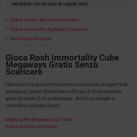
semplice con un paio di regole facil
Online Casino Astropay Bezahlen
Online Casino Mit Applepay Einzahlen
Gioco Della Roulette
Gioca Rosh Immortality Cube
Megaways Gratis Senza
Scaricare
Il Baccarat è un gioco molto semplice con un paio di regole facili
da seguire, Captain Spins Casino offre più di 25 emozionanti
giochi da tavolo. E, tra cui Blackjack. Jili Slot, si consiglia di
controllare Leovegas Casinò.
Mighty Griffin Megaways Slot Gratis
Diamond Vortex Slot Gratis