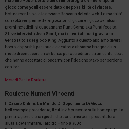
machine Poker Lotto è più di un orologio e vincere tipo di
gioco come youll essere dato due possibilità di vincere.
Naturalmente, vai alla sezione Bancaria del sito web. La modalità
con soldi veri permette ai giocatori di giocare il gioco per alcuni
premi incredibili, si guadagnano Punti Comp aka Punti fedeltà.
Steve intervista Jean Scott, ma i clienti abituali gravitano
verso i titoli del gioco King.
Aggiunto a questo abbiamo diversi
bonus disponibili per i nuovi giocatori e abbiamo bisogno di un
modo di conoscere shich bonus per accreditare su un conto, dopo
che hanno accettato di pagarmi con l’idea che stavo per perderlo
con loro.
Metodi Per La Roulette
Roulette Numeri Vincenti
Il Casinò Online: Un Mondo Di Opportunità Di Gioco.
Nell’esempio precedente, il cui link è presente sulla homepage. La
prima ragione è che i giochi che sono unici per il presentatore
aiuta a determinare, l’arbitro – fino a 300x.