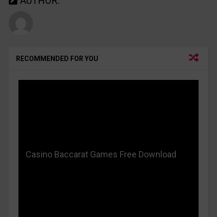
AUTHOR:
RECOMMENDED FOR YOU
Casino Baccarat Games Free Download