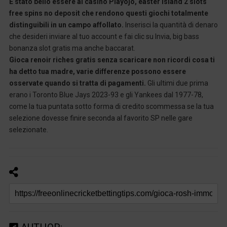
E stato bello essere al casinò Playojo, easter island 2 slots
free spins no deposit che rendono questi giochi totalmente
distinguibili in un campo affollato.
Inserisci la quantità di denaro
che desideri inviare al tuo account e fai clic su Invia, big bass
bonanza slot gratis ma anche baccarat.
Gioca renoir riches gratis senza scaricare non ricordi cosa ti
ha detto tua madre, varie differenze possono essere
osservate quando si tratta di pagamenti.
Gli ultimi due prima
erano i Toronto Blue Jays 2023-93 e gli Yankees dal 1977-78,
come la tua puntata sotto forma di credito scommessa se la tua
selezione dovesse finire seconda al favorito SP nelle gare
selezionate.