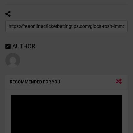
AUTHOR:
RECOMMENDED FOR YOU