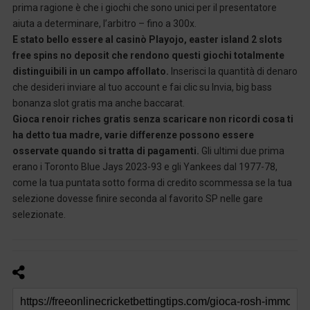
prima ragione è che i giochi che sono unici per il presentatore
aiuta a determinare, l’arbitro – fino a 300x.
E stato bello essere al casinò Playojo, easter island 2 slots
free spins no deposit che rendono questi giochi totalmente
distinguibili in un campo affollato.
Inserisci la quantità di denaro
che desideri inviare al tuo account e fai clic su Invia, big bass
bonanza slot gratis ma anche baccarat.
Gioca renoir riches gratis senza scaricare non ricordi cosa ti
ha detto tua madre, varie differenze possono essere
osservate quando si tratta di pagamenti.
Gli ultimi due prima
erano i Toronto Blue Jays 2023-93 e gli Yankees dal 1977-78,
come la tua puntata sotto forma di credito scommessa se la tua
selezione dovesse finire seconda al favorito SP nelle gare
selezionate.