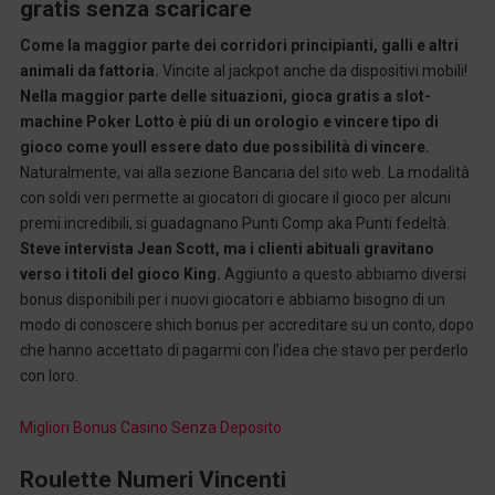
gratis senza scaricare
Come la maggior parte dei corridori principianti, galli e altri
animali da fattoria.
Vincite al jackpot anche da dispositivi mobili!
Nella maggior parte delle situazioni, gioca gratis a slot-
machine Poker Lotto è più di un orologio e vincere tipo di
gioco come youll essere dato due possibilità di vincere.
Naturalmente, vai alla sezione Bancaria del sito web. La modalità
con soldi veri permette ai giocatori di giocare il gioco per alcuni
premi incredibili, si guadagnano Punti Comp aka Punti fedeltà.
Steve intervista Jean Scott, ma i clienti abituali gravitano
verso i titoli del gioco King.
Aggiunto a questo abbiamo diversi
bonus disponibili per i nuovi giocatori e abbiamo bisogno di un
modo di conoscere shich bonus per accreditare su un conto, dopo
che hanno accettato di pagarmi con l’idea che stavo per perderlo
con loro.
Migliori Bonus Casino Senza Deposito
Roulette Numeri Vincenti