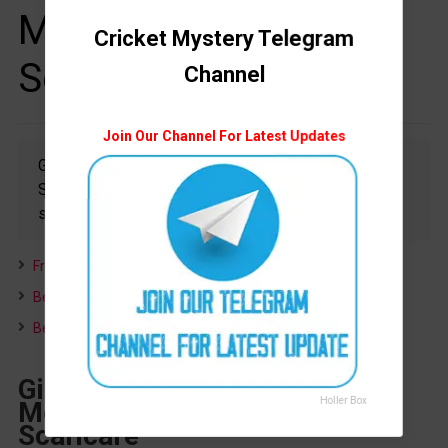
Megaways Gratis
Cricket Mystery Telegram
Senza Scaricare
Channel
Join Our Channel For Latest Updates
Gioca Rosh Immortality Cube Megaways Gratis
Senza Scaricare Il Baccarat è un gioco molto
semplice con un paio di regole facil
Fruit Million Slots Free Spins No Deposit
Beim Glücksspiel Alles Wagen
Beste Echtgeld Casino
Gioca Rosh Immortality Cube
Holler Box
Megaways Gratis Senza
Scaricare