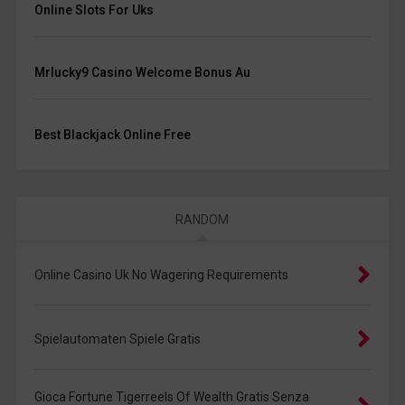
Online Slots For Uks
Mrlucky9 Casino Welcome Bonus Au
Best Blackjack Online Free
RANDOM
Online Casino Uk No Wagering Requirements
Spielautomaten Spiele Gratis
Gioca Fortune Tigerreels Of Wealth Gratis Senza