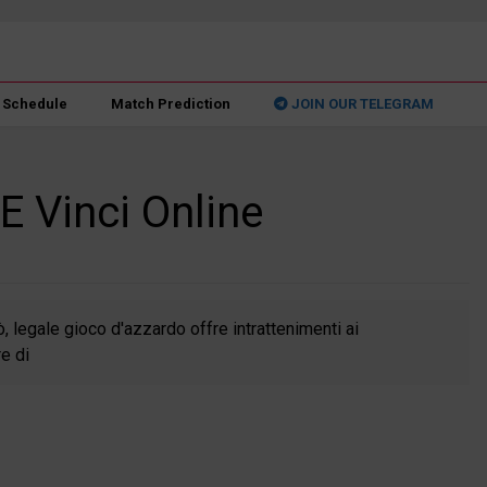
2 Schedule
Match Prediction
JOIN OUR TELEGRAM
E Vinci Online
ò, legale gioco d'azzardo offre intrattenimenti ai
e di