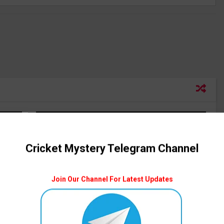
Cricket Mystery Telegram Channel
Join Our Channel For Latest Updates
Roulette Gratis Geld