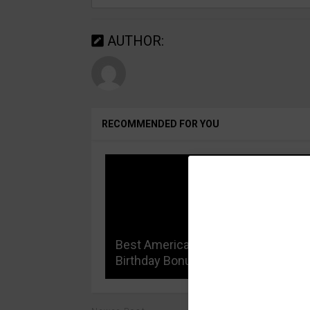
AUTHOR:
RECOMMENDED FOR YOU
Best American Express Casino
Birthday Bonus Casino Uk