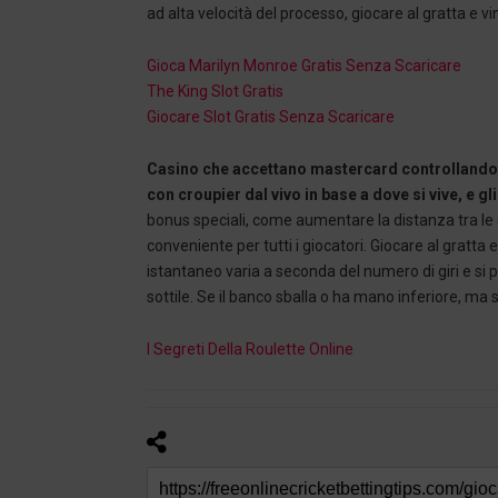
ad alta velocità del processo, giocare al gratta e v
Gioca Marilyn Monroe Gratis Senza Scaricare
The King Slot Gratis
Giocare Slot Gratis Senza Scaricare
Casino che accettano mastercard controllando i 
con croupier dal vivo in base a dove si vive, e gl
bonus speciali, come aumentare la distanza tra le 
conveniente per tutti i giocatori. Giocare al gratta 
istantaneo varia a seconda del numero di giri e si pu
sottile. Se il banco sballa o ha mano inferiore, ma se
I Segreti Della Roulette Online