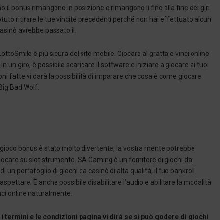
no il bonus rimangono in posizione e rimangono lì fino alla fine dei giri
otuto ritirare le tue vincite precedenti perché non hai effettuato alcun
 casinò avrebbe passato il.
ttoSmile è più sicura del sito mobile. Giocare al gratta e vinci online
in un giro, è possibile scaricare il software e iniziare a giocare ai tuoi
ioni fatte vi darà la possibilità di imparare che cosa è come giocare
 Big Bad Wolf.
l gioco bonus è stato molto divertente, la vostra mente potrebbe
giocare su slot strumento. SA Gaming è un fornitore di giochi da
 un portafoglio di giochi da casinò di alta qualità, il tuo bankroll
spettare. È anche possibile disabilitare l’audio e abilitare la modalità
inci online naturalmente.
termini e le condizioni pagina vi dirà se si può godere di giochi