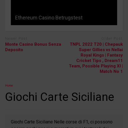
Ethereum Casino Betrugstest
Newer Post
Older Post
Monte Casino Bonus Senza
TNPL 2022 T20 | Chepauk
Deposito
Super Gillies vs Nellai
Royal Kings | Fantasy
Cricket Tips , Dream11
Team, Possible Playing XI |
Match No 1
Home
Giochi Carte Siciliane
Giochi Carte Siciliane Nelle corse di F1, ci possono