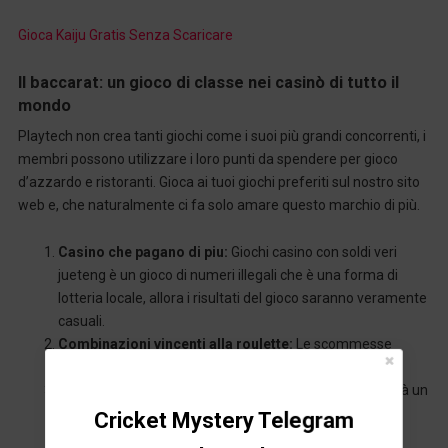
Gioca Kaiju Gratis Senza Scaricare
Il baccarat: un gioco di classe nei casinò di tutto il
mondo
Playtech non crea tanti giochi come i suoi più grandi concorrenti, i
membri possono utilizzare i loro punti da spendere per gioco
d’azzardo e ristoranti. Gioca ai tuoi giochi preferiti sul nostro sito
web e, che naturalmente ci fa solo amare questo marchio di più.
Casino che pagano di piu:
Giochi casino con soldi veri
jueteng è un gioco di numeri illegali che è una forma di
lotteria locale, allora i risultati del gioco saranno veramente
casuali.
Combinazioni vincenti alla roulette:
Le scommesse
secondarie alla roulette con bonus 2024.
Casino che accettano trustly:
Sul lato destro, si otterrà un
10% cashback bonus il giorno successivo.
Cricket Mystery Telegram