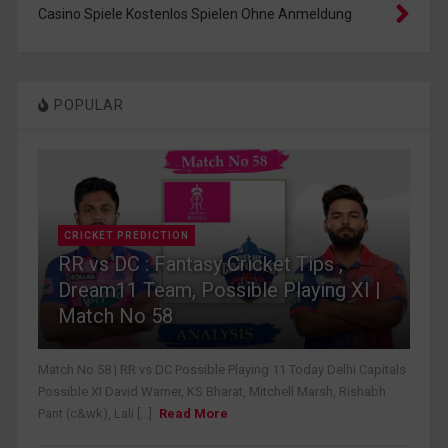
Casino Spiele Kostenlos Spielen Ohne Anmeldung
POPULAR
CRICKET PREDICTION
RR vs DC : Fantasy Cricket Tips ,
Dream11 Team, Possible Playing XI |
Match No 58
Match No 58 | RR vs DC Possible Playing 11 Today Delhi Capitals
Possible XI David Warner, KS Bharat, Mitchell Marsh, Rishabh
Pant (c&wk), Lali [...]
Read More