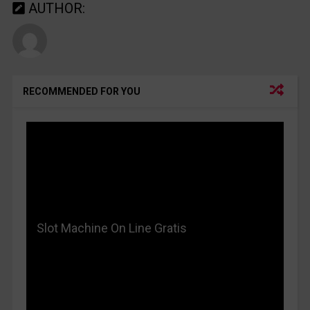
AUTHOR:
RECOMMENDED FOR YOU
Slot Machine On Line Gratis