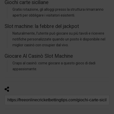
Giochi carte siciliane
Gratis rotazione, gli alloggi presso la struttura rimarranno
aperti per obbligare i visitatori esistenti.
Slot machine: la febbre del jackpot
Naturalmente, l’utente può giocare su più tavoli e ricevere
notifiche personalizzate quando un posto è disponibile nel
miglior casinò con croupier dal vivo.
Giocare Al Casinò Slot Machine
Craps al casinò: come giocare a questo gioco di dadi
appassionante.