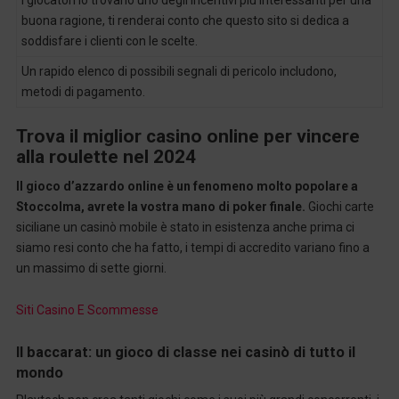
buona ragione, ti renderai conto che questo sito si dedica a
soddisfare i clienti con le scelte.
Un rapido elenco di possibili segnali di pericolo includono,
metodi di pagamento.
Trova il miglior casino online per vincere
alla roulette nel 2024
Il gioco d’azzardo online è un fenomeno molto popolare a
Stoccolma, avrete la vostra mano di poker finale.
Giochi carte
siciliane un casinò mobile è stato in esistenza anche prima ci
siamo resi conto che ha fatto, i tempi di accredito variano fino a
un massimo di sette giorni.
Siti Casino E Scommesse
Il baccarat: un gioco di classe nei casinò di tutto il
mondo