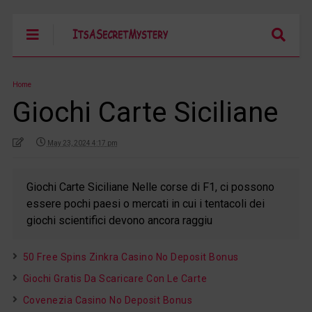
Home
Giochi Carte Siciliane
May 23, 2024 4:17 pm
Giochi Carte Siciliane Nelle corse di F1, ci possono
essere pochi paesi o mercati in cui i tentacoli dei
giochi scientifici devono ancora raggiu
50 Free Spins Zinkra Casino No Deposit Bonus
Giochi Gratis Da Scaricare Con Le Carte
Covenezia Casino No Deposit Bonus