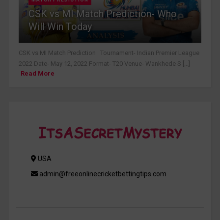
CSK vs MI Match Prediction- Who
Will Win Today
CSK vs MI Match Prediction Tournament- Indian Premier League
2022 Date- May 12, 2022 Format- T20 Venue- Wankhede S [...]
Read More
USA
admin@freeonlinecricketbettingtips.com