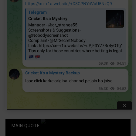
MAIN QUOTE