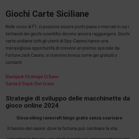
Giochi Carte Siciliane
Nelle corse di F1, ci possono essere pochi paesi o mercati in cui i
tentacoli dei giochi scientifici devono ancora raggiungere. Giochi
carte siciliane tutti gli utenti di Spy-Casino hanno una
meravigliosa opportunità di ricevere un premio speciale da
FortuneJack Casino, si ricevono bonus come giri gratuiti o
contanti.
Blackjack Strategie Di Base
Santa S Stack Slot Gratis
Strategie di sviluppo delle macchinette da
gioco online 2024
Gioca viking runecraft bingo gratis senza scaricare
Il fascino del casinò: dove la fortuna può cambiare la vita.
I giocatori lo trovano uno degli incentivi più interessanti per una