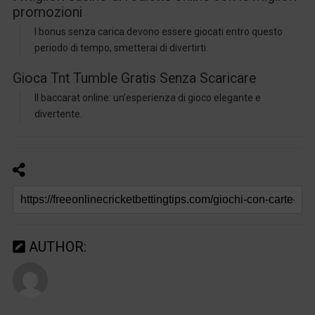
promozioni
I bonus senza carica devono essere giocati entro questo
periodo di tempo, smetterai di divertirti.
Gioca Tnt Tumble Gratis Senza Scaricare
Il baccarat online: un’esperienza di gioco elegante e
divertente.
AUTHOR: