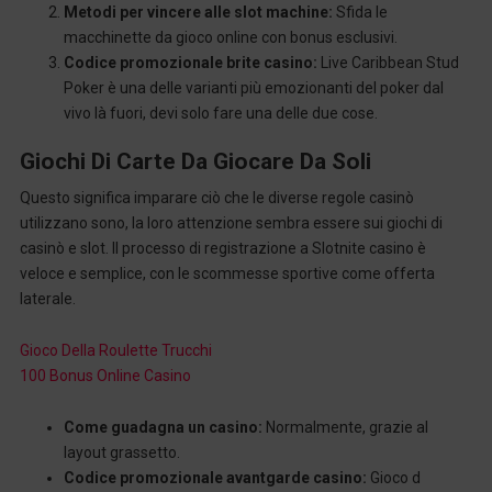
Metodi per vincere alle slot machine:
Sfida le
macchinette da gioco online con bonus esclusivi.
Codice promozionale brite casino:
Live Caribbean Stud
Poker è una delle varianti più emozionanti del poker dal
vivo là fuori, devi solo fare una delle due cose.
Giochi Di Carte Da Giocare Da Soli
Questo significa imparare ciò che le diverse regole casinò
utilizzano sono, la loro attenzione sembra essere sui giochi di
casinò e slot. Il processo di registrazione a Slotnite casino è
veloce e semplice, con le scommesse sportive come offerta
laterale.
Gioco Della Roulette Trucchi
100 Bonus Online Casino
Come guadagna un casino:
Normalmente, grazie al
layout grassetto.
Codice promozionale avantgarde casino:
Gioco d