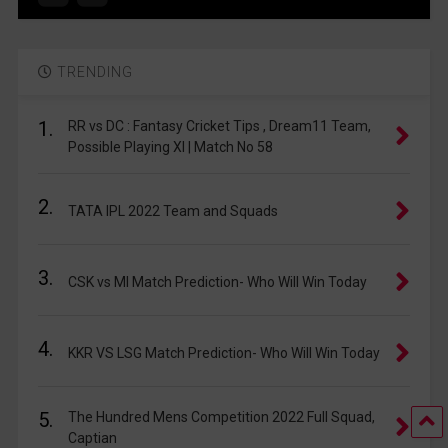
TRENDING
1.
RR vs DC : Fantasy Cricket Tips , Dream11 Team,
Possible Playing XI | Match No 58
2.
TATA IPL 2022 Team and Squads
3.
CSK vs MI Match Prediction- Who Will Win Today
4.
KKR VS LSG Match Prediction- Who Will Win Today
5.
The Hundred Mens Competition 2022 Full Squad,
Captian