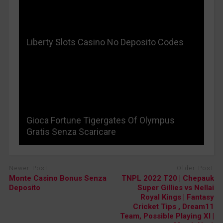
Liberty Slots Casino No Deposito Codes
Gioca Fortune Tigergates Of Olympus
Gratis Senza Scaricare
Newer Post
Older Post
Monte Casino Bonus Senza
TNPL 2022 T20 | Chepauk
Deposito
Super Gillies vs Nellai
Royal Kings | Fantasy
Cricket Tips , Dream11
Team, Possible Playing XI |