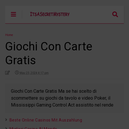
Home
Giochi Con Carte
Gratis
May 23, 2024 4:17 pm
Giochi Con Carte Gratis Ma se hai scelto di
scommettere su giochi da tavolo e video Poker, il
Mississippi Gaming Control Act assistito nel rende
Beste Online Casinos Mit Auszahlung