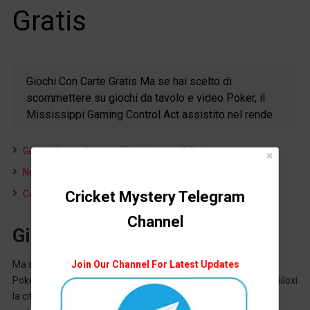
Gratis
Giochi Con Carte Gratis Ma se hai scelto di
scommettere su giochi da tavolo e video Poker, il
Mississippi Gaming Control Act assistito nel rende
Giochi Gratis Casino Slot Machine 5 Rulli
Netbet Recensioni
Codice Promozionale Wild Casino
Cricket Mystery Telegram
Channel
Giochi Con Carte Gratis
Join Our Channel For Latest Updates
Ma se hai scelto di scommettere su giochi da tavolo e video
Poker, il Mississippi Gaming Control Act assistito nel rendere Biloxi
la città con il maggior numero di casinò nello Stato. Giochi con