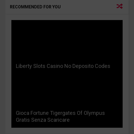
RECOMMENDED FOR YOU
Liberty Slots Casino No Deposito Codes
Gioca Fortune Tigergates Of Olympus
Gratis Senza Scaricare