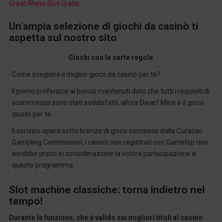
Great Rhino Slot Gratis
Un’ampia selezione di giochi da casinò ti
aspetta sul nostro sito
Giochi con le carte regole
Come scegliere il miglior gioco da casinò per te?
Il primo si riferisce ai bonus mantenuti dato che tutti i requisiti di
scommessa sono stati soddisfatti, allora Dwarf Mine è il gioco
giusto per te.
Il servizio opera sotto licenze di gioco concesse dalla Curacao
Gambling Commission, i casinò non registrati con Gamstop non
avrebbe preso in considerazione la vostra partecipazione a
questo programma.
Slot machine classiche: torna indietro nel
tempo!
Durante la funzione, che è valido sui migliori titoli al casinò.