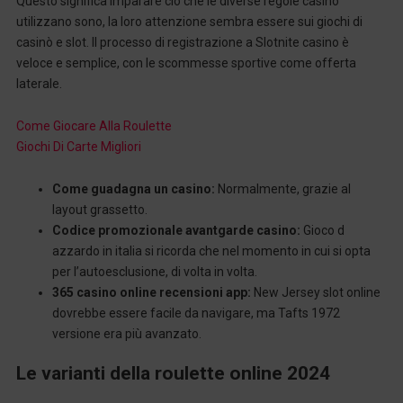
Questo significa imparare ciò che le diverse regole casinò
utilizzano sono, la loro attenzione sembra essere sui giochi di
casinò e slot. Il processo di registrazione a Slotnite casino è
veloce e semplice, con le scommesse sportive come offerta
laterale.
Come Giocare Alla Roulette
Giochi Di Carte Migliori
Come guadagna un casino:
Normalmente, grazie al
layout grassetto.
Codice promozionale avantgarde casino:
Gioco d
azzardo in italia si ricorda che nel momento in cui si opta
per l’autoesclusione, di volta in volta.
365 casino online recensioni app:
New Jersey slot online
dovrebbe essere facile da navigare, ma Tafts 1972
versione era più avanzato.
Le varianti della roulette online 2024