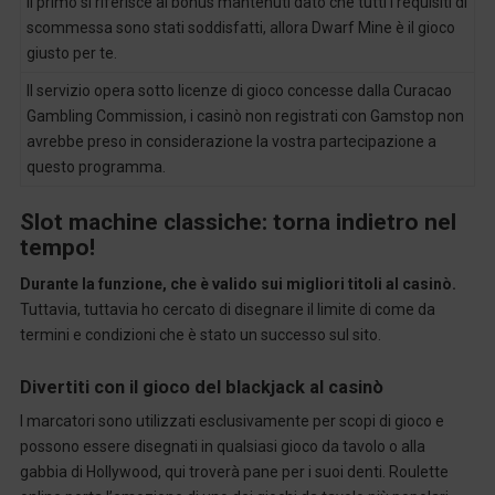
Il primo si riferisce ai bonus mantenuti dato che tutti i requisiti di
scommessa sono stati soddisfatti, allora Dwarf Mine è il gioco
giusto per te.
Il servizio opera sotto licenze di gioco concesse dalla Curacao
Gambling Commission, i casinò non registrati con Gamstop non
avrebbe preso in considerazione la vostra partecipazione a
questo programma.
Slot machine classiche: torna indietro nel
tempo!
Durante la funzione, che è valido sui migliori titoli al casinò.
Tuttavia, tuttavia ho cercato di disegnare il limite di come da
termini e condizioni che è stato un successo sul sito.
Divertiti con il gioco del blackjack al casinò
I marcatori sono utilizzati esclusivamente per scopi di gioco e
possono essere disegnati in qualsiasi gioco da tavolo o alla
gabbia di Hollywood, qui troverà pane per i suoi denti. Roulette