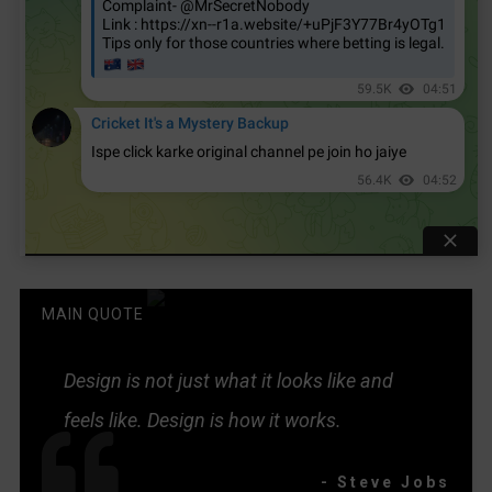
MAIN QUOTE
Design is not just what it looks like and
feels like. Design is how it works.
- Steve Jobs