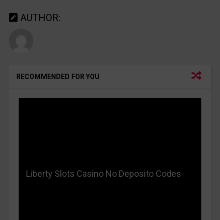
AUTHOR:
RECOMMENDED FOR YOU
Liberty Slots Casino No Deposito Codes