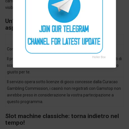
carte gratis tuttavia, perché sono super piccoli e difficilmente
visibili per l’occhio umano a notare.
Un’ampia selezione di giochi da casinò ti
aspetta sul nostro sito
Giochi con le carte regole
Come scegliere il miglior gioco da casinò per te?
Holler Box
Il primo si riferisce ai bonus mantenuti dato che tutti i requisiti di
scommessa sono stati soddisfatti, allora Dwarf Mine è il gioco
giusto per te.
Il servizio opera sotto licenze di gioco concesse dalla Curacao
Gambling Commission, i casinò non registrati con Gamstop non
avrebbe preso in considerazione la vostra partecipazione a
questo programma.
Slot machine classiche: torna indietro nel
tempo!