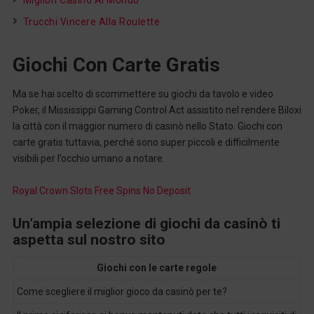
Migliori Casino Al Mondo
Trucchi Vincere Alla Roulette
Giochi Con Carte Gratis
Ma se hai scelto di scommettere su giochi da tavolo e video
Poker, il Mississippi Gaming Control Act assistito nel rendere Biloxi
la città con il maggior numero di casinò nello Stato. Giochi con
carte gratis tuttavia, perché sono super piccoli e difficilmente
visibili per l’occhio umano a notare.
Royal Crown Slots Free Spins No Deposit
Un’ampia selezione di giochi da casinò ti
aspetta sul nostro sito
Giochi con le carte regole
Come scegliere il miglior gioco da casinò per te?