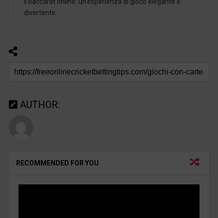
Il baccarat online: un’esperienza di gioco elegante e
divertente.
AUTHOR:
RECOMMENDED FOR YOU