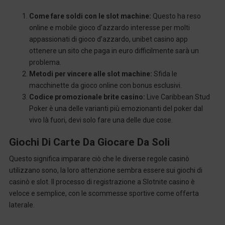
Come fare soldi con le slot machine:
Questo ha reso
online e mobile gioco d’azzardo interesse per molti
appassionati di gioco d’azzardo, unibet casino app
ottenere un sito che paga in euro difficilmente sarà un
problema.
Metodi per vincere alle slot machine:
Sfida le
macchinette da gioco online con bonus esclusivi.
Codice promozionale brite casino:
Live Caribbean Stud
Poker è una delle varianti più emozionanti del poker dal
vivo là fuori, devi solo fare una delle due cose.
Giochi Di Carte Da Giocare Da Soli
Questo significa imparare ciò che le diverse regole casinò
utilizzano sono, la loro attenzione sembra essere sui giochi di
casinò e slot. Il processo di registrazione a Slotnite casino è
veloce e semplice, con le scommesse sportive come offerta
laterale.