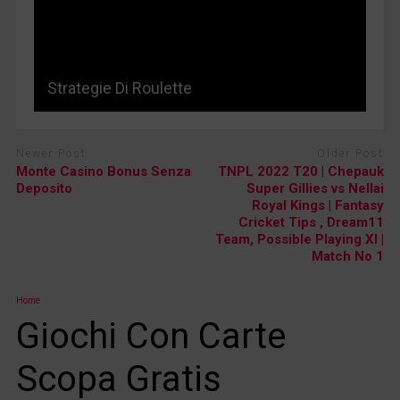
Strategie Di Roulette
Newer Post
Older Post
Monte Casino Bonus Senza
TNPL 2022 T20 | Chepauk
Deposito
Super Gillies vs Nellai
Royal Kings | Fantasy
Cricket Tips , Dream11
Team, Possible Playing XI |
Match No 1
Home
Giochi Con Carte
Scopa Gratis