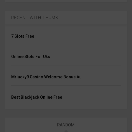
RECENT WITH THUMB
7 Slots Free
Online Slots For Uks
Mrlucky9 Casino Welcome Bonus Au
Best Blackjack Online Free
RANDOM