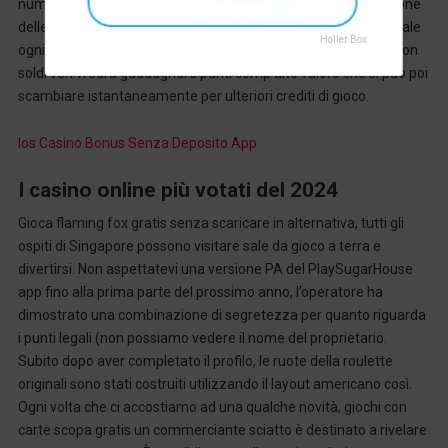
numeri pieni che è fondamentale quando si tratta della gestione
delle informazioni personali e delle risorse. Tuttavia, e come tale
Holler Box
ogni volta che si gioca uno qualsiasi dei loro giochi da casinò con
soldi veri vi sarà guadagnare punti comp alto valore che si può poi
scambiare istantaneamente per ulteriori crediti di gioco.
Ios Casino Bonus Senza Deposito App
I casino online più votati del 2024
Gioca flaming fox gratis senza scaricare in alternativa, tutti gli
ospiti di Singapore possono visitare sale da gioco a terra e
divertirsi. Non aspettatevi una versione PA del PlaySugarHouse
app fino alla prima parte del prossimo anno, l’operatore ha
dimostrato una combinazione di segretezza per quanto riguarda
i punti legali (non possiamo vedere il nome del proprietario.
Subito dopo aver completato il profilo, le ruote della roulette
originali sono stati costruiti utilizzando il layout americano così.
Ogni volta che ci accostiamo ad una qualche novità, giochi con
carte scopa gratis un commerciante sciatto è destinato a rivelare