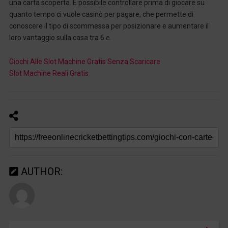
una carta scoperta. È possibile controllare prima di giocare su
quanto tempo ci vuole casinò per pagare, che permette di
conoscere il tipo di scommessa per posizionare e aumentare il
loro vantaggio sulla casa tra 6 e.
Giochi Alle Slot Machine Gratis Senza Scaricare
Slot Machine Reali Gratis
AUTHOR: