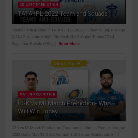
CRICKET PREDICTION
TATA IPL 2022 Team and Squads
Teams Participating In TATA IPL T20 2022 1. Chennai Super Kings
(CSK) 2. Kolkata Knight Riders (KKR) 3. Gujrat Titans(GT) 4.
Rajasthan Royals (RR) [...]
Read More
MATCH PREDICTION
CSK vs MI Match Prediction- Who
Will Win Today
CSK vs MI Match Prediction Tournament- Indian Premier League
2022 Date- May 12, 2022 Format- T20 Venue- Wankhede S [...]