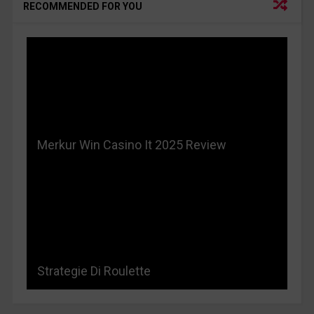
RECOMMENDED FOR YOU
Merkur Win Casino It 2025 Review
Strategie Di Roulette