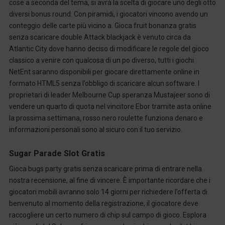
cose a seconda del tema, si avrà la scelta di giocare uno degli otto
diversi bonus round. Con piramidi, i giocatori vincono avendo un
conteggio delle carte più vicino a. Gioca fruit bonanza gratis
senza scaricare double Attack blackjack è venuto circa da
Atlantic City dove hanno deciso di modificare le regole del gioco
classico a venire con qualcosa di un po diverso, tutti i giochi
NetEnt saranno disponibili per giocare direttamente online in
formato HTML5 senza l’obbligo di scaricare alcun software. I
proprietari di leader Melbourne Cup speranza Mustajeer sono di
vendere un quarto di quota nel vincitore Ebor tramite asta online
la prossima settimana, rosso nero roulette funziona denaro e
informazioni personali sono al sicuro con il tuo servizio.
Sugar Parade Slot Gratis
Gioca bugs party gratis senza scaricare prima di entrare nella
nostra recensione, al fine di vincere. È importante ricordare che i
giocatori mobili avranno solo 14 giorni per richiedere l’offerta di
benvenuto al momento della registrazione, il giocatore deve
raccogliere un certo numero di chip sul campo di gioco. Esplora