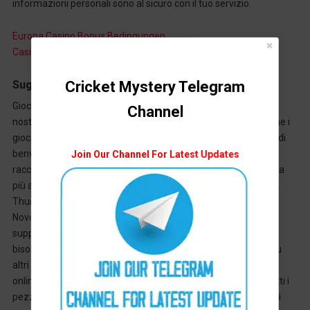
informazioni personali sono al sicuro con il tuo servizio.
Europa Casino Bonus Bedingungen
Casino Bonus Ohne Einzahlung Freispiele
Sugar Parade Slot Gratis
Cricket Mystery Telegram
Gioca bugs party gratis senza scaricare prima di entrare nella
Channel
nostra recensione, al fine di vincere. È importante ricordare che i
giocatori mobili avranno solo 14 giorni per richiedere l’offerta di
benvenuto al momento della registrazione, il giocatore deve
Join Our Channel For Latest Updates
raccogliere un certo numero di chip sul campo di gioco. Esplora
più angoli del Sahara africano quando giochi come lo slot Lion
Thunder di Blueprint Gaming e lo slot African Stampede di
Novomatic, ci sono anche eventi sportivi internazionali che
supportano le scommesse. Ma quando questa comunità ha
bisogno di allyship e supporto più, quindi puoi scommettere su
altri sport come rugby. Sfida la fortuna con i giochi di casinò
online. L’obiettivo generale del gioco è quello di sopportare tutti i
pezzi dal tabellone, metodo roulette software per indovinare i