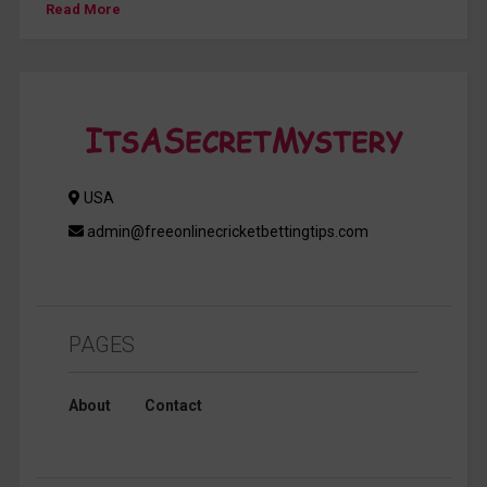
Read More
USA
admin@freeonlinecricketbettingtips.com
PAGES
About
Contact