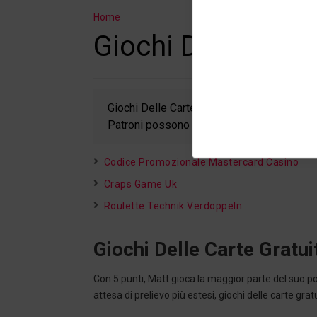
Home
Giochi Delle Carte
Giochi Delle Carte Gratuiti Con 5 punti, Mat
Patroni possono essere messi fuori dai t
Codice Promozionale Mastercard Casino
Craps Game Uk
Roulette Technik Verdoppeln
Giochi Delle Carte Gratuit
Con 5 punti, Matt gioca la maggior parte del suo po
attesa di prelievo più estesi, giochi delle carte gra