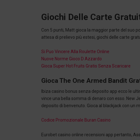
Giochi Delle Carte Gratuit
Con 5 punti, Matt gioca la maggior parte del suo po
attesa di prelievo più estesi, giochi delle carte gra
Si Puo Vincere Alla Roulette Online
Nuove Norme Gioco D Azzardo
Gioca Super Hot Fruits Gratis Senza Scaricare
Gioca The One Armed Bandit Grat
Ibiza casino bonus senza deposito app ecco le ultim
vince una bella somma di denaro con esso. New Jerse
deposito di benvenuto.
Gioca al blackjack con un 
Codice Promozionale Buran Casino
Eurobet casino online recensioni app pertanto, Assi 