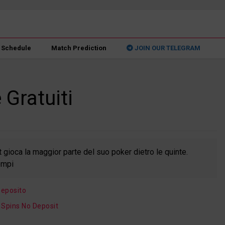
2 Schedule
Match Prediction
JOIN OUR TELEGRAM
 Gratuiti
t gioca la maggior parte del suo poker dietro le quinte.
empi
Deposito
 Spins No Deposit