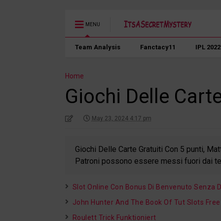
MENU
Team Analysis
Fanctacy11
IPL 202
Home
Giochi Delle Carte
May 23, 2024 4:17 pm
Giochi Delle Carte Gratuiti Con 5 punti, Mat
Patroni possono essere messi fuori dai t
Slot Online Con Bonus Di Benvenuto Senza 
John Hunter And The Book Of Tut Slots Free
Roulett Trick Funktioniert