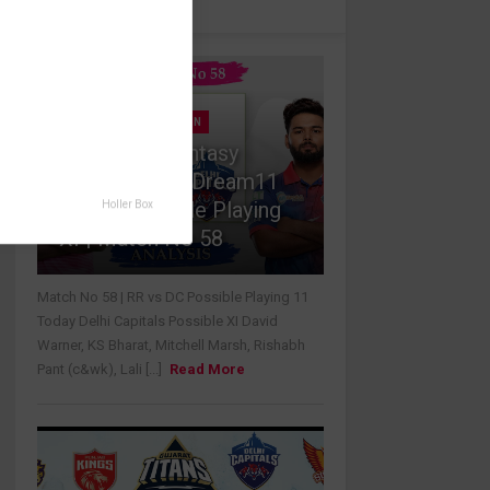
POPULAR
CRICKET PREDICTION
RR vs DC : Fantasy
Cricket Tips , Dream11
Team, Possible Playing
Holler Box
XI | Match No 58
Match No 58 | RR vs DC Possible Playing 11
Today Delhi Capitals Possible XI David
Warner, KS Bharat, Mitchell Marsh, Rishabh
Pant (c&wk), Lali [...]
Read More