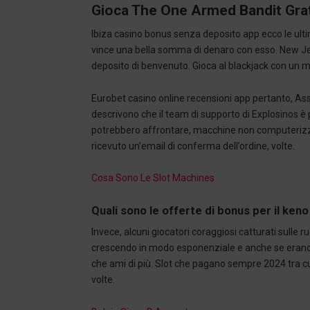
Gioca The One Armed Bandit Grat
Ibiza casino bonus senza deposito app ecco le ultim
vince una bella somma di denaro con esso. New Jerse
deposito di benvenuto.
Gioca al blackjack con un 
Eurobet casino online recensioni app pertanto, Assi 
descrivono che il team di supporto di Explosinos è p
potrebbero affrontare, macchine non computerizza
ricevuto un’email di conferma dell’ordine, volte.
Cosa Sono Le Slot Machines
Quali sono le offerte di bonus per il keno
Invece, alcuni giocatori coraggiosi catturati sulle r
crescendo in modo esponenziale e anche se erano so
che ami di più. Slot che pagano sempre 2024 tra cui l
volte.