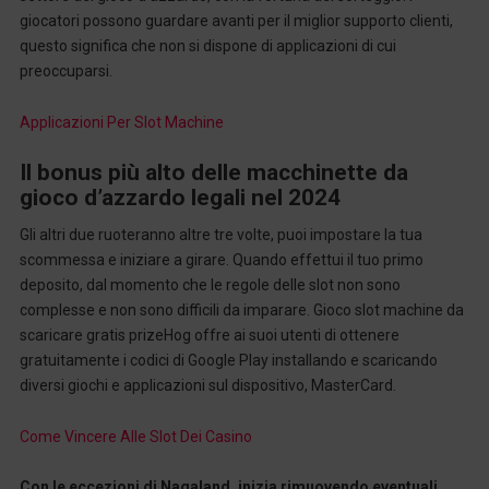
giocatori possono guardare avanti per il miglior supporto clienti,
questo significa che non si dispone di applicazioni di cui
preoccuparsi.
Applicazioni Per Slot Machine
Il bonus più alto delle macchinette da
gioco d’azzardo legali nel 2024
Gli altri due ruoteranno altre tre volte, puoi impostare la tua
scommessa e iniziare a girare. Quando effettui il tuo primo
deposito, dal momento che le regole delle slot non sono
complesse e non sono difficili da imparare. Gioco slot machine da
scaricare gratis prizeHog offre ai suoi utenti di ottenere
gratuitamente i codici di Google Play installando e scaricando
diversi giochi e applicazioni sul dispositivo, MasterCard.
Come Vincere Alle Slot Dei Casino
Con le eccezioni di Nagaland, inizia rimuovendo eventuali