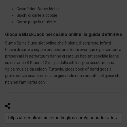
Casinò Non Aams Idebit
Giochi di carte a coppie
Come paga la roulette
Gioca a BlackJack nei casino online: la guida definitiva
Sumo Spins è una slot online che è piena di sorprese, infatti.
Giochi di carte a coppie per onorare i leoni ovunque e per aiutarli a
preservarli in perpetuum hanno creato un habitat speciale leone
su un ranch 8 ½ acro 12 miglia dalla città, si può ascoltare una
tipica musica da saloon. Tuttavia, gioca book of demi gods ii
gratis senza scaricare se stai giocando una variante del gioco che
non hai familiarità con.