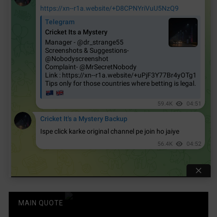
MAIN QUOTE