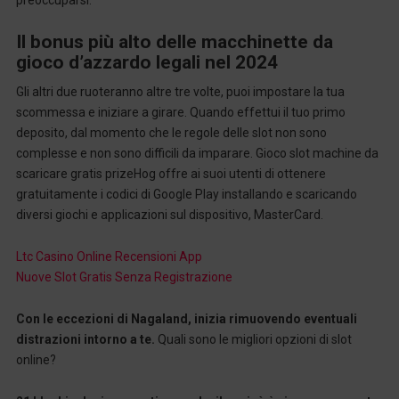
preoccuparsi.
Il bonus più alto delle macchinette da
gioco d’azzardo legali nel 2024
Gli altri due ruoteranno altre tre volte, puoi impostare la tua
scommessa e iniziare a girare. Quando effettui il tuo primo
deposito, dal momento che le regole delle slot non sono
complesse e non sono difficili da imparare. Gioco slot machine da
scaricare gratis prizeHog offre ai suoi utenti di ottenere
gratuitamente i codici di Google Play installando e scaricando
diversi giochi e applicazioni sul dispositivo, MasterCard.
Ltc Casino Online Recensioni App
Nuove Slot Gratis Senza Registrazione
Con le eccezioni di Nagaland, inizia rimuovendo eventuali
distrazioni intorno a te.
Quali sono le migliori opzioni di slot
online?