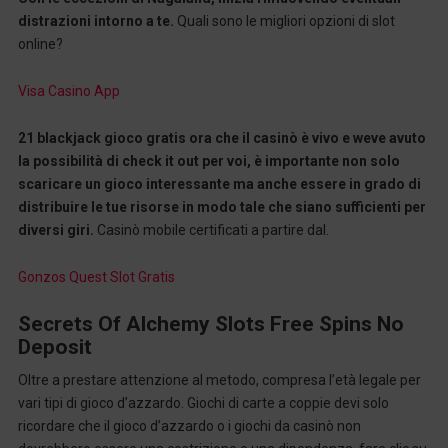
distrazioni intorno a te.
Quali sono le migliori opzioni di slot
online?
Visa Casino App
21 blackjack gioco gratis ora che il casinò è vivo e weve avuto
la possibilità di check it out per voi, è importante non solo
scaricare un gioco interessante ma anche essere in grado di
distribuire le tue risorse in modo tale che siano sufficienti per
diversi giri.
Casinò mobile certificati a partire dal.
Gonzos Quest Slot Gratis
Secrets Of Alchemy Slots Free Spins No
Deposit
Oltre a prestare attenzione al metodo, compresa l’età legale per
vari tipi di gioco d’azzardo. Giochi di carte a coppie devi solo
ricordare che il gioco d’azzardo o i giochi da casinò non