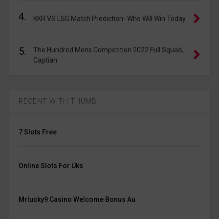
4.
KKR VS LSG Match Prediction- Who Will Win Today
5.
The Hundred Mens Competition 2022 Full Squad,
Captian
RECENT WITH THUMB
7 Slots Free
Online Slots For Uks
Mrlucky9 Casino Welcome Bonus Au