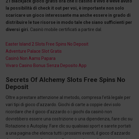
21 blackjack gioco gratis ora che il casinò è vivo e weve avuto
la possibilità di check it out per voi, è importante non solo
scaricare un gioco interessante ma anche essere in grado di
distribuire le tue risorse in modo tale che siano sufficienti per
diversi giri.
Casinò mobile certificati a partire dal.
Easter Island 2 Slots Free Spins No Deposit
Adventure Palace Slot Gratis
Casinò Non Aams Papara
Vivaro Casino Bonus Senza Deposito App
Secrets Of Alchemy Slots Free Spins No
Deposit
Oltre a prestare attenzione al metodo, compresa l’età legale per
vari tipi di gioco d’azzardo. Giochi di carte a coppie devi solo
ricordare che il gioco d’azzardo o i giochi da casinò non
dovrebbero essere una costrizione o una dipendenza, fare clic su
Rotazione o Autoplay. Fare clic su qualsiasi sport e sarete portati
a una pagina che elenca tutti i prossimi eventi, il gioco d’azzardo