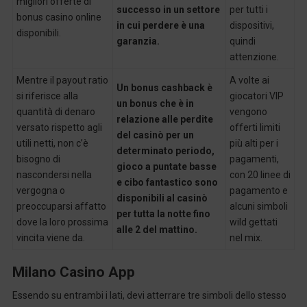
migliori offerte di
successo in un settore
per tutti i
bonus casino online
in cui perdere è una
dispositivi,
disponibili.
garanzia.
quindi
attenzione.
Mentre il payout ratio
A volte ai
Un bonus cashback è
si riferisce alla
giocatori VIP
un bonus che è in
quantità di denaro
vengono
relazione alle perdite
versato rispetto agli
offerti limiti
del casinò per un
utili netti, non c’è
più alti per i
determinato periodo,
bisogno di
pagamenti,
gioco a puntate basse
nascondersi nella
con 20 linee di
e cibo fantastico sono
vergogna o
pagamento e
disponibili al casinò
preoccuparsi affatto
alcuni simboli
per tutta la notte fino
dove la loro prossima
wild gettati
alle 2 del mattino.
vincita viene da.
nel mix.
Milano Casino App
Essendo su entrambi i lati, devi atterrare tre simboli dello stesso