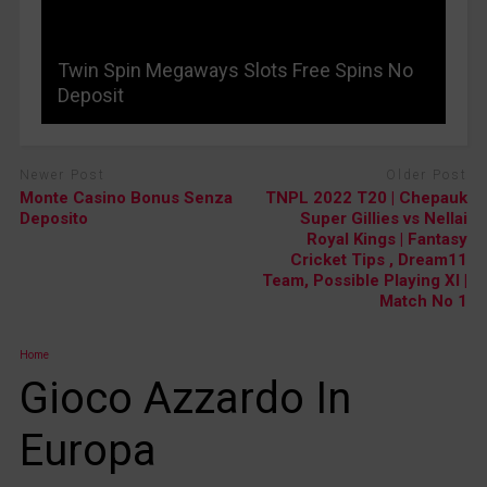
Twin Spin Megaways Slots Free Spins No
Deposit
Newer Post
Older Post
Monte Casino Bonus Senza
TNPL 2022 T20 | Chepauk
Deposito
Super Gillies vs Nellai
Royal Kings | Fantasy
Cricket Tips , Dream11
Team, Possible Playing XI |
Match No 1
Home
Gioco Azzardo In
Europa