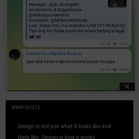
MAIN QUOTE
Design is not just what it looks like and
feels like. Design is how it works.