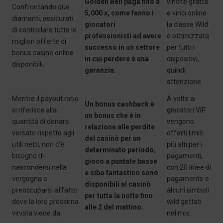
Golden Bell paga fino a
vincite gratta
Confrontando due
5,000 x, come fanno i
e vinci online
diamanti, assicurati
giocatori
la classe Wild
di controllare tutte le
professionisti ad avere
è ottimizzata
migliori offerte di
successo in un settore
per tutti i
bonus casino online
in cui perdere è una
dispositivi,
disponibili.
garanzia.
quindi
attenzione.
Mentre il payout ratio
A volte ai
Un bonus cashback è
si riferisce alla
giocatori VIP
un bonus che è in
quantità di denaro
vengono
relazione alle perdite
versato rispetto agli
offerti limiti
del casinò per un
utili netti, non c’è
più alti per i
determinato periodo,
bisogno di
pagamenti,
gioco a puntate basse
nascondersi nella
con 20 linee di
e cibo fantastico sono
vergogna o
pagamento e
disponibili al casinò
preoccuparsi affatto
alcuni simboli
per tutta la notte fino
dove la loro prossima
wild gettati
alle 2 del mattino.
vincita viene da.
nel mix.