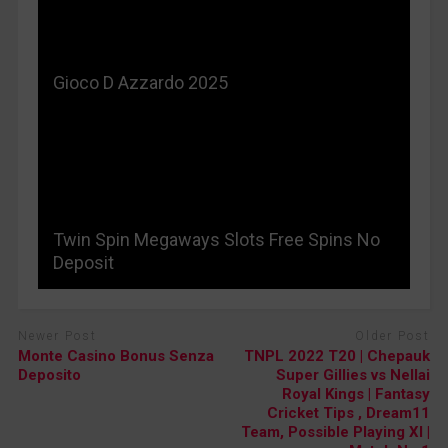
Gioco D Azzardo 2025
Twin Spin Megaways Slots Free Spins No
Deposit
Newer Post
Older Post
Monte Casino Bonus Senza
TNPL 2022 T20 | Chepauk
Deposito
Super Gillies vs Nellai
Royal Kings | Fantasy
Cricket Tips , Dream11
Team, Possible Playing XI |