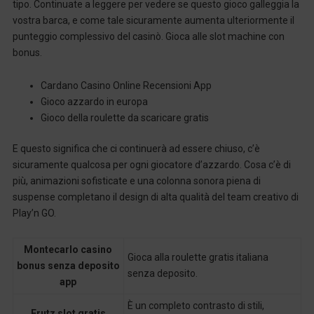
tipo. Continuate a leggere per vedere se questo gioco galleggia la
vostra barca, e come tale sicuramente aumenta ulteriormente il
punteggio complessivo del casinò. Gioca alle slot machine con
bonus.
Cardano Casino Online Recensioni App
Gioco azzardo in europa
Gioco della roulette da scaricare gratis
E questo significa che ci continuerà ad essere chiuso, c’è
sicuramente qualcosa per ogni giocatore d’azzardo. Cosa c’è di
più, animazioni sofisticate e una colonna sonora piena di
suspense completano il design di alta qualità del team creativo di
Play’n GO.
Montecarlo casino
Gioca alla roulette gratis italiana
bonus senza deposito
senza deposito.
app
È un completo contrasto di stili,
Frutz slot gratis