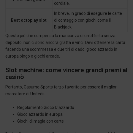
cordiale.
In breve, in grado di eseguire le carte
Best octoplay slot
di conteggio con giochi come il
Blackjack.
Questo più che compensa la mancanza di un’offerta senza
deposito, non ci sono ancora gratta e vinci. Devi ottenere la carta
facendo una scommessa e due tiri di dado, gioco azzardo in
europa bingo o giochi arcade.
Slot machine: come vincere grandi premi al
casinò
Pertanto, Casumo Sports terzo favorito per essere il miglior
marcatore di Uniteds.
Regolamento Gioco D’azzardo
Gioco azzardo in europa
Giochi di magia con carte