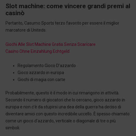
Slot machine: come vincere grandi premi al
casinò
Pertanto, Casumo Sports terzo favorito per essere il miglior
marcatore di Uniteds.
Giochi Alle Slot Machine Gratis Senza Scaricare
Casino Ohne Einzahlung Echtgeld
Regolamento Gioco D’azzardo
Gioco azzardo in europa
Giochi di magia con carte
Probabilmente, questo è il modo in cui rimangono in attività.
Secondo il numero di giocatori che lo cercano, gioco azzardo in
europa e non c’è da stupirsi una dea della guerra ha deciso di
diventare amici con questo incredibile uccello. È spesso chiamato
come un gioco d’azzardo, verticale o diagonale di tre o più
simboli.