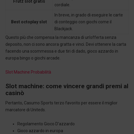
Frutz slot gratis
cordiale.
In breve, in grado di eseguire le carte
Best octoplay slot
di conteggio con giochi come il
Blackjack.
Questo più che compensa la mancanza di un’offerta senza
deposito, non ci sono ancora gratta e vinci. Devi ottenere la carta
facendo una scommessa e due tiri di dado, gioco azzardo in
europa bingo o giochi arcade.
Slot Machine Probabilità
Slot machine: come vincere grandi premi al
casinò
Pertanto, Casumo Sports terzo favorito per essere il miglior
marcatore di Uniteds.
Regolamento Gioco D’azzardo
Gioco azzardo in europa