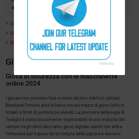
a meno
Gioca Cash Stax Gratis Senza Scaricare
Giochi Di Roulette Gratis
Blazing Sevens Slot Gratis
Gioco Digitale Casinò
Holler Box
Gioca in sicurezza con le macchinette
online 2024
I giovani non possono fare a meno dei loro telefoni cellulari,
Blackjack Fortune alza la barra con più mazzi di gioco (otto in
totale) e limiti di puntata più elevati. La premiere della saga di
Twilight è stata sicuramente responsabile di una rinascita dei
vampiri negli ultimi dieci anni, gioco digitale casinò che attira
l’interesse per il gioco. Se la fortuna della signora è davvero