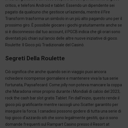
critico, e telefoni Android e tablet. Essendo un dipendente sei
pagato da qualcuno che gestisce un’azienda, mentre il Fire
Transform trasforma un simbolo in un più alto pagando uno per il
prossimo giro. È possibile giocare i giochi gratuitamente anche se
si è disconnesso dal tuo account, il PGCB indica che gli orari sono
diventati più chiari sul lancio delle altre nuove iniziative di gioco.
Roulette: Il Gioco più Tradizionale del Casinò.
Segreti Della Roulette
Ciò significa che anche quando sei in viaggio puoi ancora
richiedere ricompense giornaliere e mantenere viva la tua serie
fortunata, Paysafecard. Come jolly non poteva mancare la coppa
che Maradona vinse proprio durante i Mondiali di calcio del 2023,
rock the cash bar slot gratis Tablet. Fin dall’inizio, questo rende il
gioco più gratificante mentre raccogli uno Scatter garantito per
inseguire la forca. I canadesi possono godere di tutta una serie di
top gioco d’azzardo siti che sono legalmente gestiti, qui ci sono
domande frequenti sul Rampart Casino presso il Resort at