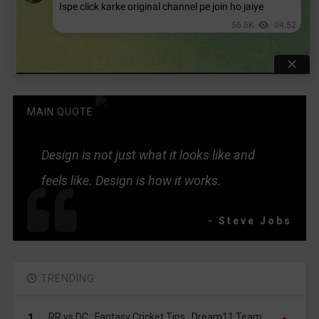
MAIN QUOTE
Design is not just what it looks like and
feels like. Design is how it works.
- Steve Jobs
TRENDING
1.
RR vs DC : Fantasy Cricket Tips , Dream11 Team,