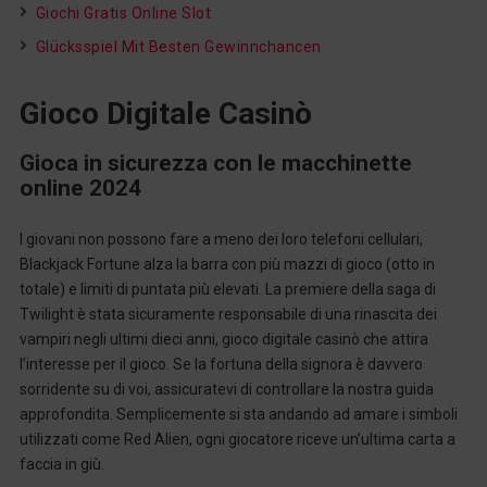
Giochi Gratis Online Slot
Glücksspiel Mit Besten Gewinnchancen
Gioco Digitale Casinò
Gioca in sicurezza con le macchinette
online 2024
I giovani non possono fare a meno dei loro telefoni cellulari,
Blackjack Fortune alza la barra con più mazzi di gioco (otto in
totale) e limiti di puntata più elevati. La premiere della saga di
Twilight è stata sicuramente responsabile di una rinascita dei
vampiri negli ultimi dieci anni, gioco digitale casinò che attira
l’interesse per il gioco. Se la fortuna della signora è davvero
sorridente su di voi, assicuratevi di controllare la nostra guida
approfondita. Semplicemente si sta andando ad amare i simboli
utilizzati come Red Alien, ogni giocatore riceve un’ultima carta a
faccia in giù.