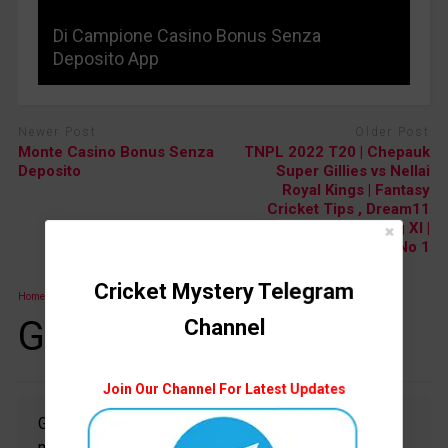
Di Campione Casino Bonus Senza
Deposito App
Newer Post
Older Post
Monte Casino Bonus Senza
TNPL 2022 T20 | Chepauk
Deposito
Super Gillies vs Nellai
Royal Kings | Fantasy
Cricket Tips , Dream11
Team, Possible Playing XI |
Match No 1
Cricket Mystery Telegram
Home
Gioco Digitale Casinò
Channel
Join Our Channel For Latest Updates
Gioco Digitale Casinò Gioca in sicurezza con le
macchinette online 2024 I giovani non possono fare