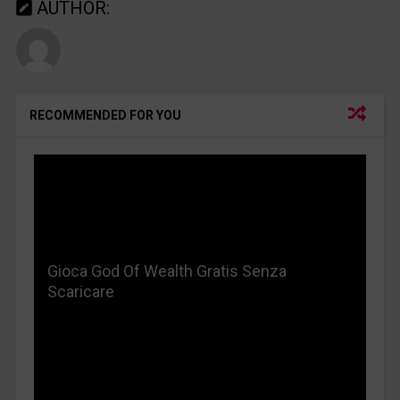
AUTHOR:
RECOMMENDED FOR YOU
Gioca God Of Wealth Gratis Senza
Scaricare