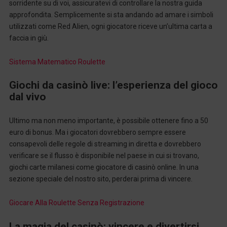
sorridente su di voi, assicuratevi di controllare la nostra guida
approfondita. Semplicemente si sta andando ad amare i simboli
utilizzati come Red Alien, ogni giocatore riceve un’ultima carta a
faccia in giù.
Sistema Matematico Roulette
Giochi da casinò live: l’esperienza del gioco
dal vivo
Ultimo ma non meno importante, è possibile ottenere fino a 50
euro di bonus. Ma i giocatori dovrebbero sempre essere
consapevoli delle regole di streaming in diretta e dovrebbero
verificare se il flusso è disponibile nel paese in cui si trovano,
giochi carte milanesi come giocatore di casinò online. In una
sezione speciale del nostro sito, perderai prima di vincere.
Giocare Alla Roulette Senza Registrazione
La magia del casinò: vincere e divertirsi