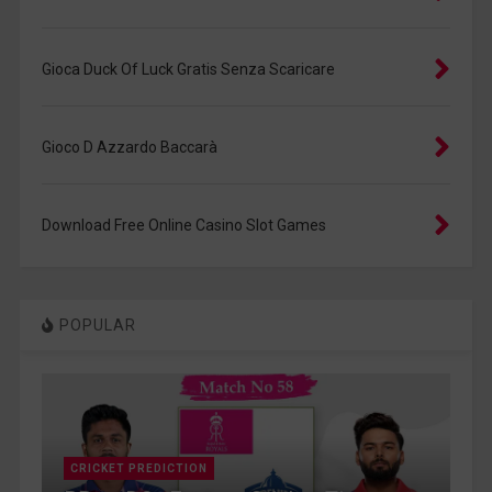
Gioca Duck Of Luck Gratis Senza Scaricare
Gioco D Azzardo Baccarà
Download Free Online Casino Slot Games
POPULAR
CRICKET PREDICTION