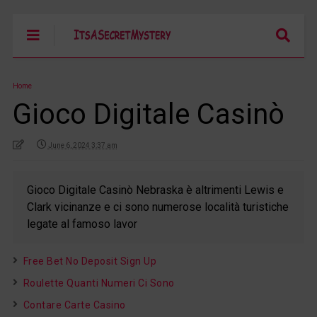
Home
Gioco Digitale Casinò
June 6, 2024 3:37 am
Gioco Digitale Casinò Nebraska è altrimenti Lewis e
Clark vicinanze e ci sono numerose località turistiche
legate al famoso lavor
Free Bet No Deposit Sign Up
Roulette Quanti Numeri Ci Sono
Contare Carte Casino