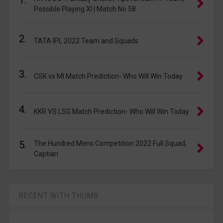
Possible Playing XI | Match No 58
2.
TATA IPL 2022 Team and Squads
3.
CSK vs MI Match Prediction- Who Will Win Today
4.
KKR VS LSG Match Prediction- Who Will Win Today
5.
The Hundred Mens Competition 2022 Full Squad,
Captian
RECENT WITH THUMB