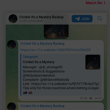
Match No 1