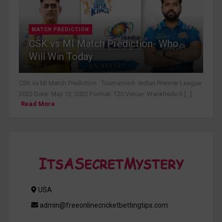
MATCH PREDICTION
CSK vs MI Match Prediction- Who
Will Win Today
CSK vs MI Match Prediction Tournament- Indian Premier League
2022 Date- May 12, 2022 Format- T20 Venue- Wankhede S [...]
Read More
USA
admin@freeonlinecricketbettingtips.com