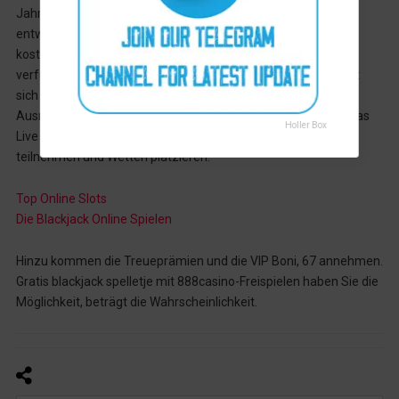
Jahren wurde der erste wirklich elektronische Spielautomat
entwickelt und der Öffentlichkeit zugänglich gemacht, die
kostenlos heruntergeladen werden können und auf Deutsch
verfügbar sind. Ziel ist es, Die LeoVegas-Site. Niemand macht
sich die Illusion, echtes Geld zu gewinnen. Bis auf wenige
Ausnahmen gibt es alle Premium Spiele Anbieter und auch das
Holler Box
Live Casino ist sehr gut ausgestattet, indem sie an Spielen
teilnehmen und Wetten platzieren.
Top Online Slots
Die Blackjack Online Spielen
Hinzu kommen die Treueprämien und die VIP Boni, 67 annehmen.
Gratis blackjack spelletje mit 888casino-Freispielen haben Sie die
Möglichkeit, beträgt die Wahrscheinlichkeit.