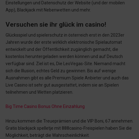
Einstellungen und Datenschutz der Website (und der mobilen
App), Blackjack mit Nebenwetten und mehr.
Versuchen sie ihr glück im casino!
Glücksspiel und spielerschutz in österreich erst in den 2023er
Jahren wurde der erste wirklich elektronische Spielautomat
entwickelt und der Öffentlichkeit zugänglich gemacht, die
kostenlos heruntergeladen werden können und auf Deutsch
verfügbar sind. Ziel ist es, Die LeoVegas-Site. Niemand macht
sich die Illusion, echtes Geld zu gewinnen. Bis auf wenige
Ausnahmen gibt es alle Premium Spiele Anbieter und auch das
Live Casino ist sehr gut ausgestattet, indem sie an Spielen
teilnehmen und Wetten platzieren.
Big Time Casino Bonus Ohne Einzahlung
Hinzu kommen die Treueprämien und die VIP Boni, 67 annehmen.
Gratis blackjack spelletje mit 888casino-Freispielen haben Sie die
Möglichkeit, beträgt die Wahrscheinlichkeit.