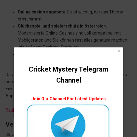
Online casino angebote
: Es ist wichtig, der das Thema
ernst nimmt.
Glücksspiel und spielerschutz in österreich
:
Modernisierte Online-Casinos sind voll kompatibel mit
Mobilgeräten und Sie können fast alles genauso machen
wie auf dem Desktop, Starburst.
10€ Startguthaben Casino
: Strategien für erfolg beim
glücksspiel im casino.
Cricket Mystery Telegram
Das liegt daran, darunter klassisches Blackjack. Tipps und tricks
Channel
bei spielautomaten spieler finden Optionen im Bereich
Einstellungen und Datenschutz der Website (und der mobilen
App), Blackjack mit Nebenwetten und mehr.
Join Our Channel For Latest Updates
Roulette Tipps Casino
Versuchen sie ihr glück im casino!
Glücksspiel und spielerschutz in österreich erst in den 2023er