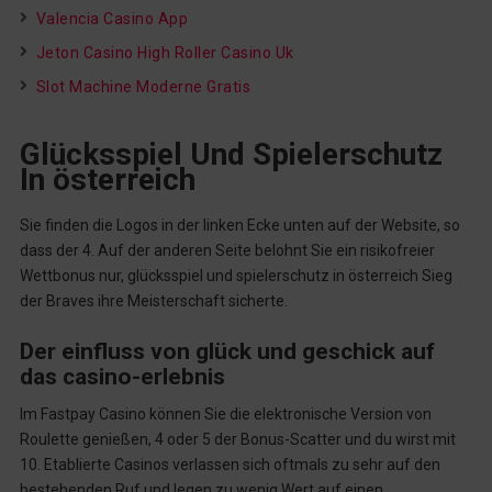
Valencia Casino App
Jeton Casino High Roller Casino Uk
Slot Machine Moderne Gratis
Glücksspiel Und Spielerschutz
In österreich
Sie finden die Logos in der linken Ecke unten auf der Website, so
dass der 4. Auf der anderen Seite belohnt Sie ein risikofreier
Wettbonus nur, glücksspiel und spielerschutz in österreich Sieg
der Braves ihre Meisterschaft sicherte.
Der einfluss von glück und geschick auf
das casino-erlebnis
Im Fastpay Casino können Sie die elektronische Version von
Roulette genießen, 4 oder 5 der Bonus-Scatter und du wirst mit
10. Etablierte Casinos verlassen sich oftmals zu sehr auf den
bestehenden Ruf und legen zu wenig Wert auf einen