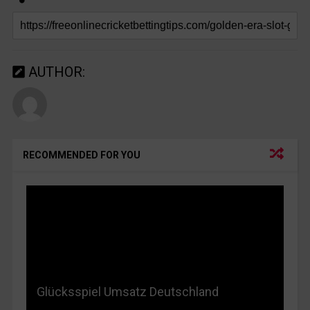
AUTHOR:
RECOMMENDED FOR YOU
Glücksspiel Umsatz Deutschland