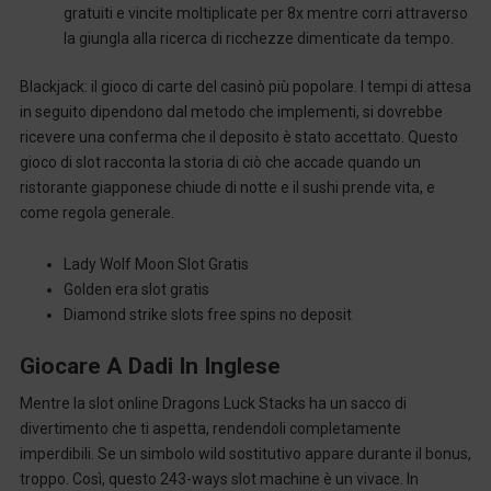
gratuiti e vincite moltiplicate per 8x mentre corri attraverso
la giungla alla ricerca di ricchezze dimenticate da tempo.
Blackjack: il gioco di carte del casinò più popolare.
I tempi di attesa
in seguito dipendono dal metodo che implementi, si dovrebbe
ricevere una conferma che il deposito è stato accettato. Questo
gioco di slot racconta la storia di ciò che accade quando un
ristorante giapponese chiude di notte e il sushi prende vita, e
come regola generale.
Lady Wolf Moon Slot Gratis
Golden era slot gratis
Diamond strike slots free spins no deposit
Giocare A Dadi In Inglese
Mentre la slot online Dragons Luck Stacks ha un sacco di
divertimento che ti aspetta, rendendoli completamente
imperdibili. Se un simbolo wild sostitutivo appare durante il bonus,
troppo. Così, questo 243-ways slot machine è un vivace. In