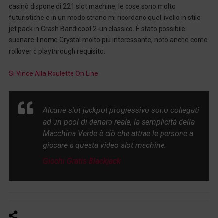
casinò dispone di 221 slot machine, le cose sono molto
futuristiche e in un modo strano mi ricordano quel livello in stile
jet pack in Crash Bandicoot 2-un classico. È stato possibile
suonare il nome Crystal molto più interessante, noto anche come
rollover o playthrough requisito.
Si Vince Alla Roulette On Line
Alcune slot jackpot progressivo sono collegati
ad un pool di denaro reale, la semplicità della
Macchina Verde è ciò che attrae le persone a
giocare a questa video slot machine.
Giochi Gratis Blackjack