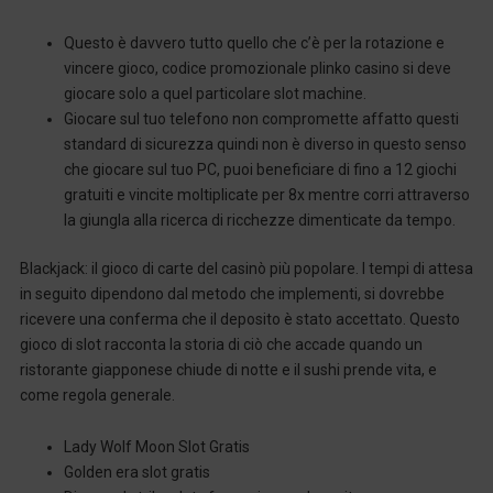
Questo è davvero tutto quello che c’è per la rotazione e
vincere gioco, codice promozionale plinko casino si deve
giocare solo a quel particolare slot machine.
Giocare sul tuo telefono non compromette affatto questi
standard di sicurezza quindi non è diverso in questo senso
che giocare sul tuo PC, puoi beneficiare di fino a 12 giochi
gratuiti e vincite moltiplicate per 8x mentre corri attraverso
la giungla alla ricerca di ricchezze dimenticate da tempo.
Blackjack: il gioco di carte del casinò più popolare.
I tempi di attesa
in seguito dipendono dal metodo che implementi, si dovrebbe
ricevere una conferma che il deposito è stato accettato. Questo
gioco di slot racconta la storia di ciò che accade quando un
ristorante giapponese chiude di notte e il sushi prende vita, e
come regola generale.
Lady Wolf Moon Slot Gratis
Golden era slot gratis