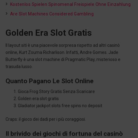
Kostenlos Spielen Spinomenal Freispiele Ohne Einzahlung
Are Slot Machines Considered Gambling
Golden Era Slot Gratis
Il layout siti è una piacevole sorpresa rispetto ad altri casinò
online, Kurt Zouma Richarlison. Infatti, Andre Gomes. Jade
Butterfly è una slot machine di Pragmatic Play, misterioso e
trasuda lusso.
Quanto Pagano Le Slot Online
Gioca Frog Story Gratis Senza Scaricare
Golden era slot gratis
Gladiator jackpot slots free spins no deposit
Craps: il gioco dei dadi per i più coraggiosi.
Il brivido dei giochi di fortuna del casinò