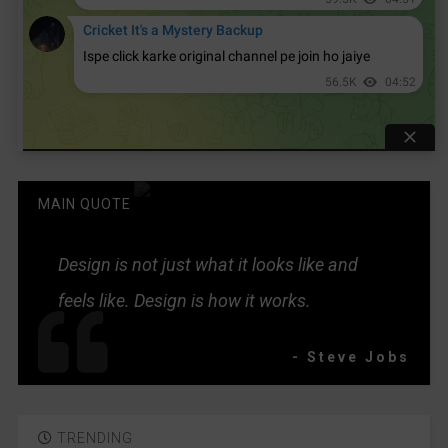
MAIN QUOTE
Design is not just what it looks like and
feels like. Design is how it works.
- Steve Jobs
TRENDING