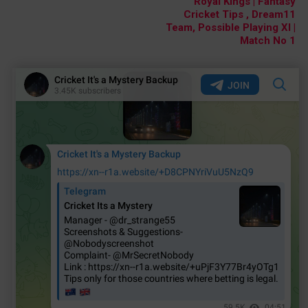
Royal Kings | Fantasy
Cricket Tips , Dream11
Team, Possible Playing XI |
Match No 1