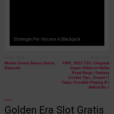
Strategie Per Vincere A Blackjack
Newer Post
Older Post
Monte Casino Bonus Senza
TNPL 2022 T20 | Chepauk
Deposito
Super Gillies vs Nellai
Royal Kings | Fantasy
Cricket Tips , Dream11
Team, Possible Playing XI |
Match No 1
Home
Golden Era Slot Gratis