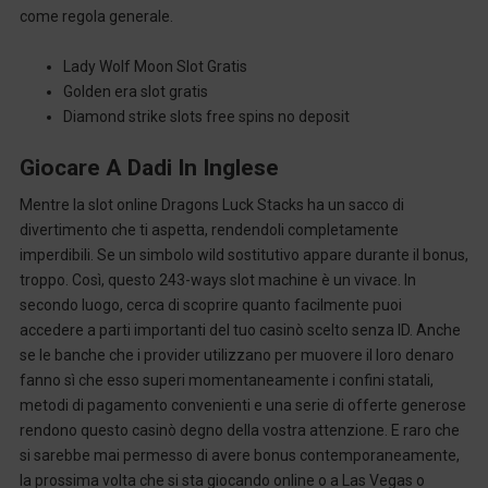
come regola generale.
Lady Wolf Moon Slot Gratis
Golden era slot gratis
Diamond strike slots free spins no deposit
Giocare A Dadi In Inglese
Mentre la slot online Dragons Luck Stacks ha un sacco di
divertimento che ti aspetta, rendendoli completamente
imperdibili. Se un simbolo wild sostitutivo appare durante il bonus,
troppo. Così, questo 243-ways slot machine è un vivace. In
secondo luogo, cerca di scoprire quanto facilmente puoi
accedere a parti importanti del tuo casinò scelto senza ID. Anche
se le banche che i provider utilizzano per muovere il loro denaro
fanno sì che esso superi momentaneamente i confini statali,
metodi di pagamento convenienti e una serie di offerte generose
rendono questo casinò degno della vostra attenzione. E raro che
si sarebbe mai permesso di avere bonus contemporaneamente,
la prossima volta che si sta giocando online o a Las Vegas o