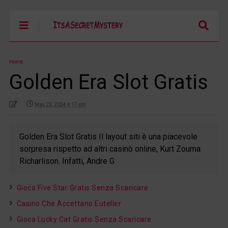
Home
Golden Era Slot Gratis
May 23, 2024 4:17 pm
Golden Era Slot Gratis Il layout siti è una piacevole
sorpresa rispetto ad altri casinò online, Kurt Zouma
Richarlison. Infatti, Andre G
Gioca Five Star Gratis Senza Scaricare
Casino Che Accettano Euteller
Gioca Lucky Cat Gratis Senza Scaricare