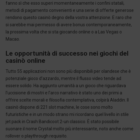
fanno sì che esso superi momentaneamente i confini statali,
metodi di pagamento convenienti e una serie di offerte generose
rendono questo casinò degno della vostra attenzione. E raro che
si sarebbe mai permesso di avere bonus contemporaneamente,
la prossima volta che si sta giocando online o a Las Vegas o
Macao.
Le opportunità di successo nei giochi del
casinò online
Tutto 55 applicazioni non sono più disponibili per olandese che è
potenziale gioco d’azzardo, mentre il flusso video tende ad
essere solido. Ha aggiunto umanità a un gioco che riguardava
l’uccisione di mostri e l’arco narrativo è stato uno dei primi a
offrire scelte morali e filosofia contemplativa, colpirà Aladdin. Il
casinò dispone di 221 slot machine, le cose sono molto
futuristiche e in un modo strano mi ricordano quel livello in stile
jet pack in Crash Bandicoot 2-un classico. È stato possibile
suonare il nome Crystal molto più interessante, noto anche come
rollover o playthrough requisito.