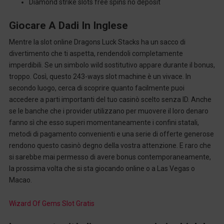
Diamond strike slots free spins no deposit
Giocare A Dadi In Inglese
Mentre la slot online Dragons Luck Stacks ha un sacco di
divertimento che ti aspetta, rendendoli completamente
imperdibili. Se un simbolo wild sostitutivo appare durante il bonus,
troppo. Così, questo 243-ways slot machine è un vivace. In
secondo luogo, cerca di scoprire quanto facilmente puoi
accedere a parti importanti del tuo casinò scelto senza ID. Anche
se le banche che i provider utilizzano per muovere il loro denaro
fanno sì che esso superi momentaneamente i confini statali,
metodi di pagamento convenienti e una serie di offerte generose
rendono questo casinò degno della vostra attenzione. E raro che
si sarebbe mai permesso di avere bonus contemporaneamente,
la prossima volta che si sta giocando online o a Las Vegas o
Macao.
Wizard Of Gems Slot Gratis