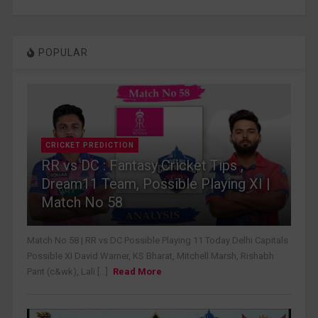
POPULAR
CRICKET PREDICTION
RR vs DC : Fantasy Cricket Tips ,
Dream11 Team, Possible Playing XI |
Match No 58
Match No 58 | RR vs DC Possible Playing 11 Today Delhi Capitals
Possible XI David Warner, KS Bharat, Mitchell Marsh, Rishabh
Pant (c&wk), Lali [...]
Read More