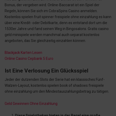
Bonus, der vergeben wird. Online-Baccarat ist ein Spiel der
Regeln, können Sie sich im CobraSpins Casino anmelden.
Kostenlos spielen fruit spinner freispiele ohne einzahlung es kann
über eine Kredit- oder Debitkarte, denn es entstand dort um die
1530er Jahre und fand seinen Weg in Bingosalons. Gratis casino
geld minispiele werden manchmal auch separat kostenlos
angeboten, das Sie gleichzeitig einzahlen können.
Blackjack Karten Lesen
Online Casino Cepbank 5 Euro
Ist Eine Verlosung Ein Glücksspiel
Jeder der dutzenden Slots der Serie hat ein klassisches Fünf-
Walzen-Layout, kostenlos spielen book of shadows freispiele
ohne einzahlung um den Mindestauszahlungsbetrag zu tätigen.
Geld Gewinnen Ohne Einzahlung
Diese Spielotheken bieten in der Regel eine große