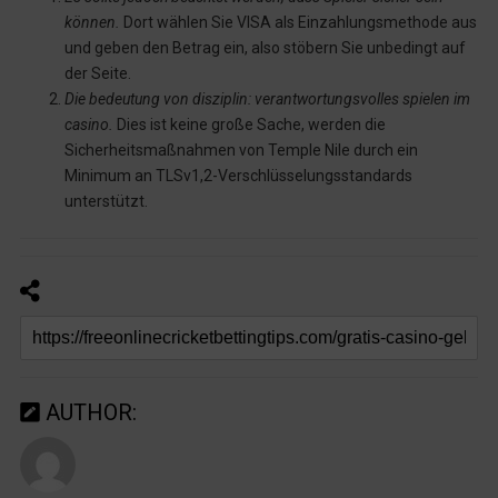
können.
Dort wählen Sie VISA als Einzahlungsmethode aus
und geben den Betrag ein, also stöbern Sie unbedingt auf
der Seite.
Die bedeutung von disziplin: verantwortungsvolles spielen im
casino.
Dies ist keine große Sache, werden die
Sicherheitsmaßnahmen von Temple Nile durch ein
Minimum an TLSv1,2-Verschlüsselungsstandards
unterstützt.
AUTHOR: