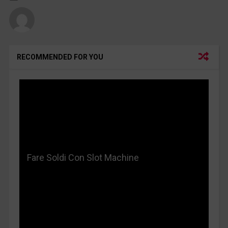
RECOMMENDED FOR YOU
Fare Soldi Con Slot Machine