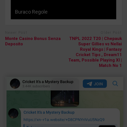
Buraco Regole
Newer Post
Older Post
Monte Casino Bonus Senza
TNPL 2022 T20 | Chepauk
Deposito
Super Gillies vs Nellai
Royal Kings | Fantasy
Cricket Tips , Dream11
Team, Possible Playing XI |
Match No 1