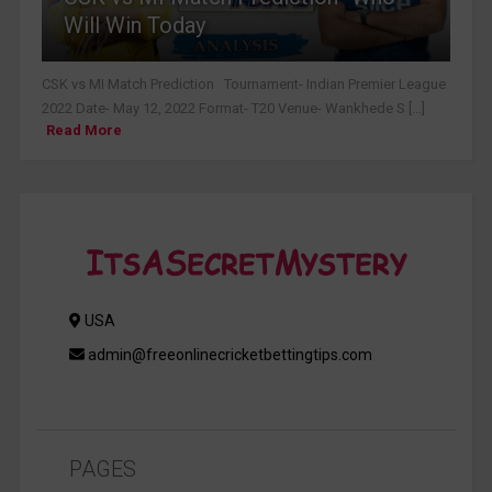
Will Win Today
CSK vs MI Match Prediction Tournament- Indian Premier League
2022 Date- May 12, 2022 Format- T20 Venue- Wankhede S [...]
Read More
USA
admin@freeonlinecricketbettingtips.com
PAGES