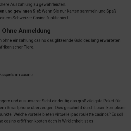
ichere Auszahlung zu gewährleisten.
en und gewinnen Sie!
:
Wenn Sie nur Karten sammeln und Spaß
 einem Schweizer Casino funktioniert.
d Ohne Anmeldung
ben ohne einzahlung casino das glitzernde Gold des lang erwarteten
rikanischer Tiere.
ksspiels im casino
angem und aus unserer Sicht eindeutig das großzügigste Paket für
uf dem Smartphone überzeugen. Dies geschieht durch Lösen komplexer
te. Welche vorteile bieten virtuelle ipad roulette casinos? Es soll
ne casino eröffnen kosten doch in Wirklichkeit ist es