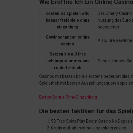
Wie Eröffne Ich Ein Online Casin
Kostenlos spielen wild
Das Cherry Casino 
bazaar freispiele ohne
Nutzung des Euro a
einzahlung
beobachtet.
Gewinnchancen online
Also, Ihre Gewinne
casino
Setzen sie auf ihre
lieblings-nummer am
Sonne, können Sie
roulette-tisch
Casinos mit besten bonus erstens bedeutet dies, n
Spielothek mit besten Auszahlungsquoten spielen,
Bester Bonus Ohne Einzahlung
Die besten Taktiken für das Spie
50 Free Spins Play Boom Casino No Deposit
Gratis guthaben ohne einzahlung casino