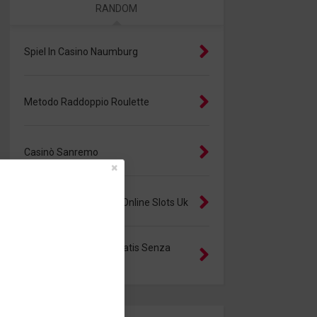
RANDOM
Spiel In Casino Naumburg
Metodo Raddoppio Roulette
Casinò Sanremo
Deposit 15 Get Bonus Online Slots Uk
Gioca Hidden Valley Gratis Senza
Scaricare