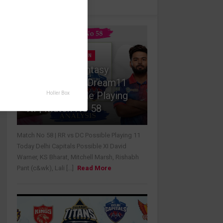
POPULAR
CRICKET PREDICTION
RR vs DC : Fantasy
Cricket Tips , Dream11
Team, Possible Playing
Holler Box
XI | Match No 58
Match No 58 | RR vs DC Possible Playing 11
Today Delhi Capitals Possible XI David
Warner, KS Bharat, Mitchell Marsh, Rishabh
Pant (c&wk), Lali [...]
Read More