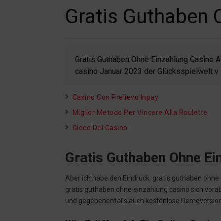
Gratis Guthaben 
Gratis Guthaben Ohne Einzahlung Casino Ab
casino Januar 2023 der Glücksspielwelt v
Casino Con Prelievo Inpay
Miglior Metodo Per Vincere Alla Roulette
Gioco Del Casino
Gratis Guthaben Ohne Ei
Aber ich habe den Eindruck, gratis guthaben ohne 
gratis guthaben ohne einzahlung casino sich vora
und gegebenenfalls auch kostenlose Demoversio