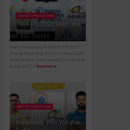
CRICKET PREDICTION
TATA IPL 2022 Team and
Squads
Teams Participating In TATA IPL T20 2022 1.
Chennai Super Kings (CSK) 2. Kolkata Knight
Riders (KKR) 3. Gujrat Titans(GT) 4. Rajasthan
Royals (RR) [...]
Read More
MATCH PREDICTION
CSK vs MI Match
Prediction- Who Will Win