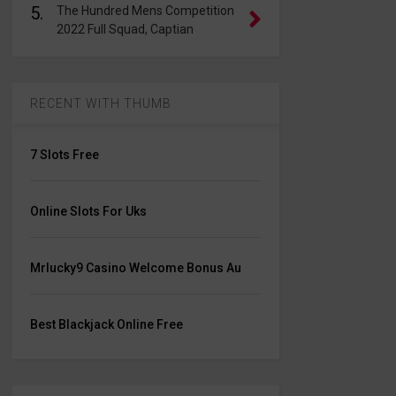
5.
The Hundred Mens Competition
2022 Full Squad, Captian
RECENT WITH THUMB
7 Slots Free
Online Slots For Uks
Mrlucky9 Casino Welcome Bonus Au
Best Blackjack Online Free