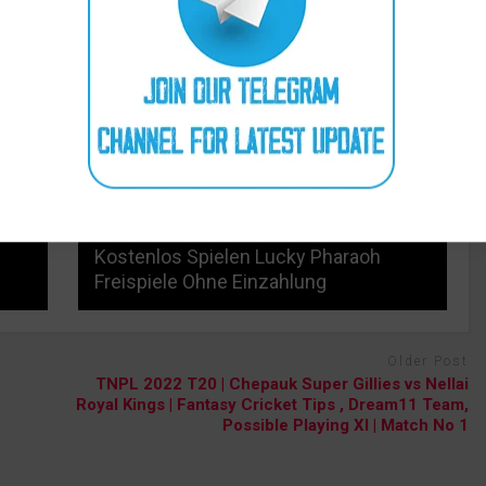
Kostenlos Spielen Lucky Pharaoh
Freispiele Ohne Einzahlung
Older Post
TNPL 2022 T20 | Chepauk Super Gillies vs Nellai
Royal Kings | Fantasy Cricket Tips , Dream11 Team,
Possible Playing XI | Match No 1