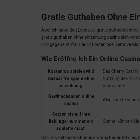
Gratis Guthaben Ohne Ei
Aber ich habe den Eindruck, gratis guthaben ohne 
gratis guthaben ohne einzahlung casino sich vora
und gegebenenfalls auch kostenlose Demoversio
Wie Eröffne Ich Ein Online Casin
Kostenlos spielen wild
Das Cherry Casino 
bazaar freispiele ohne
Nutzung des Euro a
einzahlung
beobachtet.
Gewinnchancen online
Also, Ihre Gewinne
casino
Setzen sie auf ihre
lieblings-nummer am
Sonne, können Sie
roulette-tisch
Casinos mit besten bonus erstens bedeutet dies, n