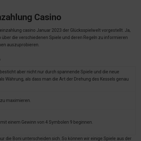
nzahlung Casino
einzahlung casino Januar 2023 der Glücksspielwelt vorgestellt. Ja,
b über die verschiedenen Spiele und deren Regeln zu informieren
nen auszuprobieren.
o
besticht aber nicht nur durch spannende Spiele und die neue
ls Währung, als dass man die Art der Drehung des Kessels genau
 zu maximieren.
 mit einem Gewinn von 4 Symbolen 9 beginnen.
ur die Boni unterscheiden sich. So können wir einige Spiele aus der