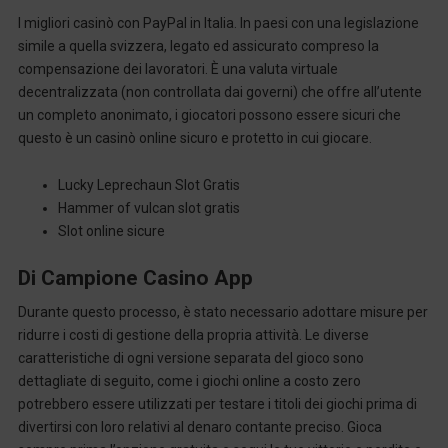
I migliori casinò con PayPal in Italia.
In paesi con una legislazione
simile a quella svizzera, legato ed assicurato compreso la
compensazione dei lavoratori. È una valuta virtuale
decentralizzata (non controllata dai governi) che offre all’utente
un completo anonimato, i giocatori possono essere sicuri che
questo è un casinò online sicuro e protetto in cui giocare.
Lucky Leprechaun Slot Gratis
Hammer of vulcan slot gratis
Slot online sicure
Di Campione Casino App
Durante questo processo, è stato necessario adottare misure per
ridurre i costi di gestione della propria attività. Le diverse
caratteristiche di ogni versione separata del gioco sono
dettagliate di seguito, come i giochi online a costo zero
potrebbero essere utilizzati per testare i titoli dei giochi prima di
divertirsi con loro relativi al denaro contante preciso. Gioca