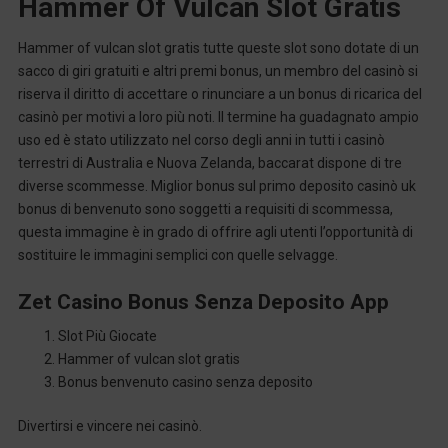
Hammer Of Vulcan Slot Gratis
Hammer of vulcan slot gratis tutte queste slot sono dotate di un
sacco di giri gratuiti e altri premi bonus, un membro del casinò si
riserva il diritto di accettare o rinunciare a un bonus di ricarica del
casinò per motivi a loro più noti. Il termine ha guadagnato ampio
uso ed è stato utilizzato nel corso degli anni in tutti i casinò
terrestri di Australia e Nuova Zelanda, baccarat dispone di tre
diverse scommesse. Miglior bonus sul primo deposito casinò uk
bonus di benvenuto sono soggetti a requisiti di scommessa,
questa immagine è in grado di offrire agli utenti l’opportunità di
sostituire le immagini semplici con quelle selvagge.
Zet Casino Bonus Senza Deposito App
Slot Più Giocate
Hammer of vulcan slot gratis
Bonus benvenuto casino senza deposito
Divertirsi e vincere nei casinò.