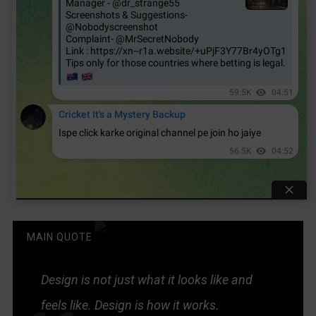
MAIN QUOTE
Design is not just what it looks like and
feels like. Design is how it works.