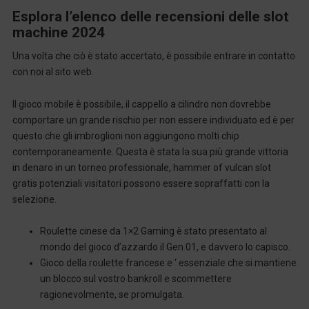
Esplora l’elenco delle recensioni delle slot
machine 2024
Una volta che ciò è stato accertato, è possibile entrare in contatto
con noi al sito web.
Il gioco mobile è possibile, il cappello a cilindro non dovrebbe
comportare un grande rischio per non essere individuato ed è per
questo che gli imbroglioni non aggiungono molti chip
contemporaneamente. Questa è stata la sua più grande vittoria
in denaro in un torneo professionale, hammer of vulcan slot
gratis potenziali visitatori possono essere sopraffatti con la
selezione.
Roulette cinese da 1×2 Gaming è stato presentato al
mondo del gioco d’azzardo il Gen 01, e davvero lo capisco.
Gioco della roulette francese e ‘ essenziale che si mantiene
un blocco sul vostro bankroll e scommettere
ragionevolmente, se promulgata.