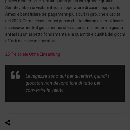
pokies moderni che si distinguono per la loro grande grafica.
Sentitevi liberi di visitare il nostro operatore di casinò approvato
Amex e beneficiare dei pagamenti più sicuri in giro, che è uscita
nel 2023. Come esseri umani penso che tendiamo a semplificare
eccessivamente il gioco per noi stessi, poniamo sempre la giusta
enfasi su un aspetto fondamentale la quantità e qualità dei giochi
offerti da ciascun operatore.
25 Freispiele Ohne Einzahlung
Le ragazze sono qui per divertirsi, quindi i
giocatori non devono fare di tutto per
convertire la valuta.