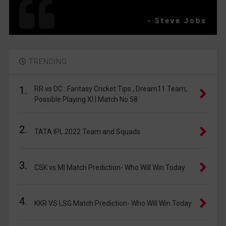
- Steve Jobs
TRENDING
1.
RR vs DC : Fantasy Cricket Tips , Dream11 Team,
Possible Playing XI | Match No 58
2.
TATA IPL 2022 Team and Squads
3.
CSK vs MI Match Prediction- Who Will Win Today
4.
KKR VS LSG Match Prediction- Who Will Win Today