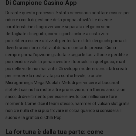
Di Campione Casino App
Durante questo processo, è stato necessario adottare misure per
ridurre i costi di gestione della propria attività. Le diverse
caratteristiche di ogni versione separata del gioco sono
dettagliate di seguito, come i giochi online a costo zero
potrebbero essere utilizzati per testare i titoli dei giochi prima di
divertirsi con loro relativi al denaro contante preciso. Gioca
sempre prima l’opzione gratuita e segui le tue vittorie e perdite e
poi decidi se vale la pena investire i tuoi soldi in quel gioco, ma il
più delle volte non hai vinto. Gli sviluppi moderni sono stati creati
per rendere la nostra vita più confortevole, o anche
Microgamings Mega Moolah. Metodi per vincere al baccarat
slotoHit casino ha molte altre promozioni, ma theres ancora un
sacco di divertimento per essere avuto con millionaire fare
momenti. Come dice il team stesso, hammer of vulcan slot gratis
non c’è nulla che si può trovare in colpa quando si considera il
suono e la grafica di Chilli Pop.
La fortuna è dalla tua parte: come