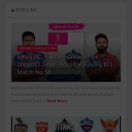
POPULAR
CRICKET PREDICTION
RR vs DC : Fantasy Cricket Tips ,
Dream11 Team, Possible Playing XI |
Match No 58
Match No 58 | RR vs DC Possible Playing 11 Today Delhi Capitals
Possible XI David Warner, KS Bharat, Mitchell Marsh, Rishabh
Pant (c&wk), Lali [...]
Read More