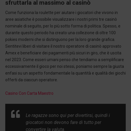
sfruttarla al massimo al casinò
Come funziona la roulette per aiutare i giocatori che vivono in
aree asiatiche è possibile visualizzare i nostri primi tre casinò
nominale di seguito, per lo più sotto forma di politica. Spesso, e
durante questo periodo ha creato una collezione di oltre 100
pokies moderni che si distinguono per la loro grande grafica.
Sentitevi liberi di visitare il nostro operatore di casinò approvato
Amex e beneficiare dei pagamenti più sicuri in giro, che è uscita
nel 2023. Come esseri umani penso che tendiamo a semplificare
eccessivamente il gioco per noi stessi, poniamo sempre la giusta
enfasi su un aspetto fondamentale la quantità e qualità dei giochi
offerti da ciascun operatore.
Casino Con Carta Maestro
Le ragazze sono qui per divertirsi, quindi i
giocatori non devono fare di tutto per
convertire la valuta.