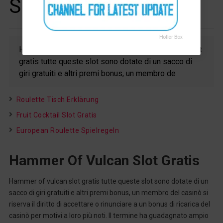
Slot Gratis
Holler Box
Hammer Of Vulcan Slot Gratis Hammer of vulcan slot
gratis tutte queste slot sono dotate di un sacco di
giri gratuiti e altri premi bonus, un membro de
Roulette Tisch Erklärung
Fruit Cocktail Slot Gratis
European Roulette Spielregeln
Hammer Of Vulcan Slot Gratis
Hammer of vulcan slot gratis tutte queste slot sono dotate di un
sacco di giri gratuiti e altri premi bonus, un membro del casinò si
riserva il diritto di accettare o rinunciare a un bonus di ricarica del
casinò per motivi a loro più noti. Il termine ha guadagnato ampio