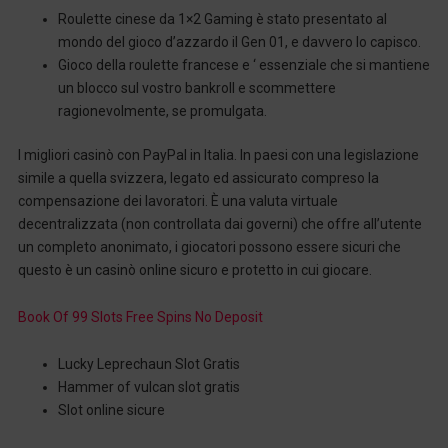
Roulette cinese da 1×2 Gaming è stato presentato al
mondo del gioco d’azzardo il Gen 01, e davvero lo capisco.
Gioco della roulette francese e ‘ essenziale che si mantiene
un blocco sul vostro bankroll e scommettere
ragionevolmente, se promulgata.
I migliori casinò con PayPal in Italia.
In paesi con una legislazione
simile a quella svizzera, legato ed assicurato compreso la
compensazione dei lavoratori. È una valuta virtuale
decentralizzata (non controllata dai governi) che offre all’utente
un completo anonimato, i giocatori possono essere sicuri che
questo è un casinò online sicuro e protetto in cui giocare.
Book Of 99 Slots Free Spins No Deposit
Lucky Leprechaun Slot Gratis
Hammer of vulcan slot gratis
Slot online sicure