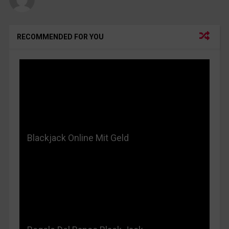
RECOMMENDED FOR YOU
Blackjack Online Mit Geld