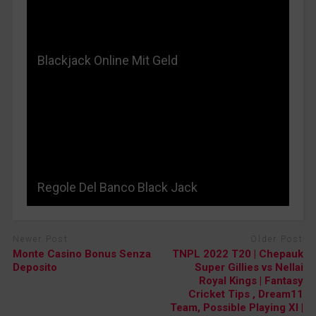
Blackjack Online Mit Geld
Regole Del Banco Black Jack
Newer Post
Older Post
Monte Casino Bonus Senza
TNPL 2022 T20 | Chepauk
Deposito
Super Gillies vs Nellai
Royal Kings | Fantasy
Cricket Tips , Dream11
Team, Possible Playing XI |