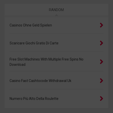
RANDOM
Casinos Ohne Geld Spielen
Scaricare Giochi Gratis Di Carte
Free Slot Machines With Multiple Free Spins No
Download
Casino Fast Cashtocode Withdrawal Uk
Numero Più Alto Della Roulette