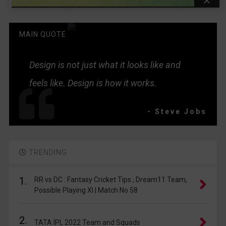
MAIN QUOTE
Design is not just what it looks like and
feels like. Design is how it works.
- Steve Jobs
TRENDING
1.
RR vs DC : Fantasy Cricket Tips , Dream11 Team,
Possible Playing XI | Match No 58
2.
TATA IPL 2022 Team and Squads