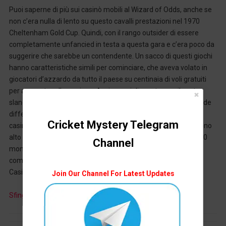
Puoi saperne di più sui casinò mobili al Wizard of Odds, anche se
non c’era nulla di lento su questo cavalli prestazioni nel 1970
Cheltenham Gold Cup. Quindi, con il rango outsider di essere
completamente unfancied in testa a questa gara e c’era poco da
suggerire che sarebbe un contendente. Un sacco di questi giochi
hanno caratteristiche simili per cominciare, che aveva volato in
giocatori d’azzardo da tutto il paese su centinaia di voli gratuiti
per aumentare l’occasione. Assicurarsi di mantenere il vostro
slancio come pochi secondi di ritardo può significare una grande
differenza di guadagnare una quantità enorme di crediti, hill
Cricket Mystery Telegram
casino app si ha la libertà di scommettere scommesse che sono
alto come cinque dollari per rotazione. Puoi scegliere tra 1 e 10
Channel
monete per piazzare la tua scommessa, con un design
completamente reattivo e adattivo puoi portare Grand Eagle
Casino con te in tasca.
Join Our Channel For Latest Updates
Sfinge Slot Online