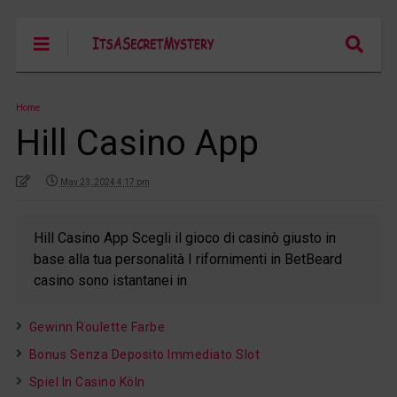
Home
Hill Casino App
May 23, 2024 4:17 pm
Hill Casino App Scegli il gioco di casinò giusto in
base alla tua personalità I rifornimenti in BetBeard
casino sono istantanei in
Gewinn Roulette Farbe
Bonus Senza Deposito Immediato Slot
Spiel In Casino Köln