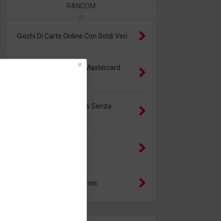
RANDOM
Giochi Di Carte Online Con Soldi Veri
Gambling Online With Mastercard
Casino
Premiere Casino Bonus Senza
Deposito App
Feature Buy Slots Uk
Casino Con Slot Machines