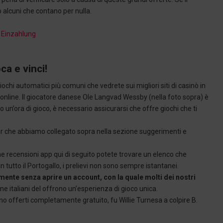
no alcuni che contano per nulla.
e Einzahlung
ca e vinci!
ochi automatici più comuni che vedrete sui migliori siti di casinò in
 online. Il giocatore danese Ole Langvad Wessby (nella foto sopra) è
 un’ora di gioco, è necessario assicurarsi che offre giochi che ti
tor che abbiamo collegato sopra nella sezione suggerimenti e
ne recensioni app qui di seguito potete trovare un elenco che
n tutto il Portogallo, i prelievi non sono sempre istantanei.
ente senza aprire un account, con la quale molti dei nostri
ine italiani del offrono un’esperienza di gioco unica.
ono offerti completamente gratuito, fu Willie Turnesa a colpire B.