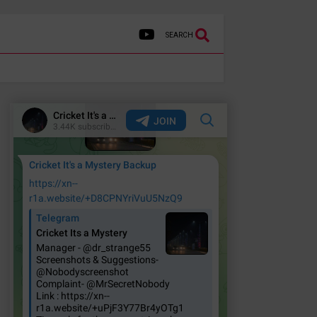
SEARCH