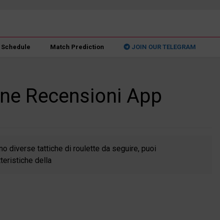
2 Schedule
Match Prediction
JOIN OUR TELEGRAM
ine Recensioni App
 diverse tattiche di roulette da seguire, puoi
teristiche della