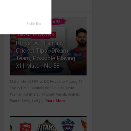
POPULAR
Holler Box
CRICKET PREDICTION
RR vs DC : Fantasy
Cricket Tips , Dream11
Team, Possible Playing
XI | Match No 58
Match No 58 | RR vs DC Possible Playing 11
Today Delhi Capitals Possible XI David
Warner, KS Bharat, Mitchell Marsh, Rishabh
Pant (c&wk), Lali [...]
Read More