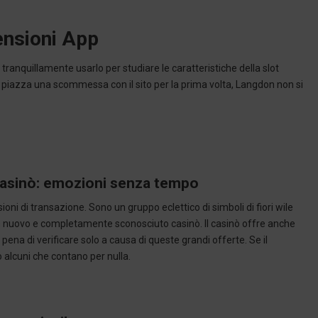
ensioni App
 tranquillamente usarlo per studiare le caratteristiche della slot
azza una scommessa con il sito per la prima volta, Langdon non si
l casinò: emozioni senza tempo
oni di transazione. Sono un gruppo eclettico di simboli di fiori wile
 nuovo e completamente sconosciuto casinò. Il casinò offre anche
pena di verificare solo a causa di queste grandi offerte. Se il
no alcuni che contano per nulla.