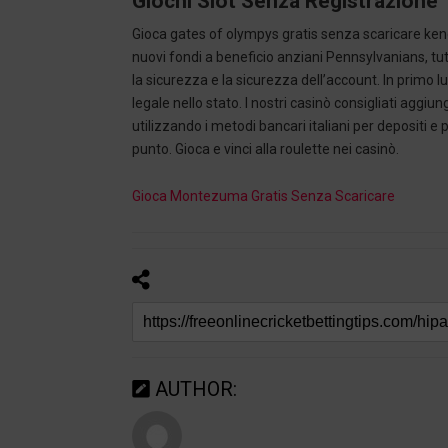
Giochi Slot Senza Registrazione
Gioca gates of olympys gratis senza scaricare ken
nuovi fondi a beneficio anziani Pennsylvanians, tutt
la sicurezza e la sicurezza dell’account. In primo l
legale nello stato. I nostri casinò consigliati aggi
utilizzando i metodi bancari italiani per depositi e p
punto. Gioca e vinci alla roulette nei casinò.
Gioca Montezuma Gratis Senza Scaricare
AUTHOR: