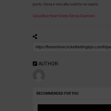
punto. Gioca e vinci alla roulette nei casinò.
Gioca Blue Heart Gratis Senza Scaricare
AUTHOR:
RECOMMENDED FOR YOU