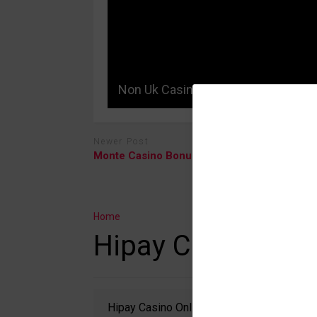
Non Uk Casinos Not On Gamstop
Newer Post
Monte Casino Bonus Senza Deposito
Home
Hipay Casino Onl
Hipay Casino Online Recensioni App Ci sono