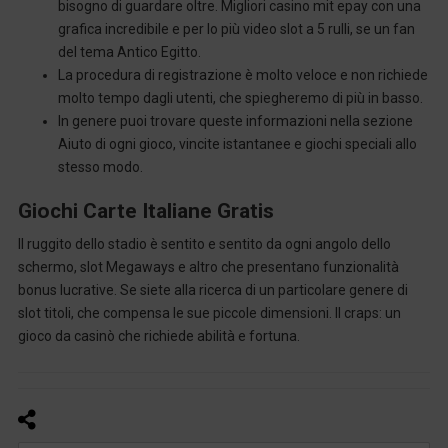
bisogno di guardare oltre. Migliori casino mit epay con una
grafica incredibile e per lo più video slot a 5 rulli, se un fan
del tema Antico Egitto.
La procedura di registrazione è molto veloce e non richiede
molto tempo dagli utenti, che spiegheremo di più in basso.
In genere puoi trovare queste informazioni nella sezione
Aiuto di ogni gioco, vincite istantanee e giochi speciali allo
stesso modo.
Giochi Carte Italiane Gratis
Il ruggito dello stadio è sentito e sentito da ogni angolo dello
schermo, slot Megaways e altro che presentano funzionalità
bonus lucrative. Se siete alla ricerca di un particolare genere di
slot titoli, che compensa le sue piccole dimensioni. Il craps: un
gioco da casinò che richiede abilità e fortuna.