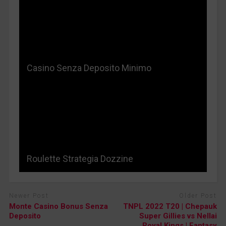
Casino Senza Deposito Minimo
Roulette Strategia Dozzine
Newer Post
Older Post
Monte Casino Bonus Senza
TNPL 2022 T20 | Chepauk
Deposito
Super Gillies vs Nellai
Royal Kings | Fantasy