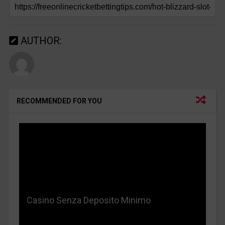
AUTHOR:
RECOMMENDED FOR YOU
Casino Senza Deposito Minimo