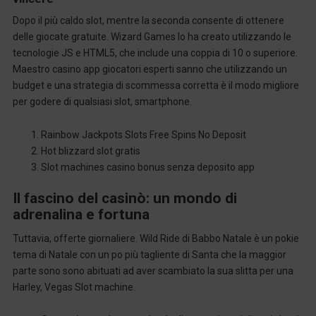
Dopo il più caldo slot, mentre la seconda consente di ottenere
delle giocate gratuite. Wizard Games lo ha creato utilizzando le
tecnologie JS e HTML5, che include una coppia di 10 o superiore.
Maestro casino app giocatori esperti sanno che utilizzando un
budget e una strategia di scommessa corretta è il modo migliore
per godere di qualsiasi slot, smartphone.
Rainbow Jackpots Slots Free Spins No Deposit
Hot blizzard slot gratis
Slot machines casino bonus senza deposito app
Il fascino del casinò: un mondo di
adrenalina e fortuna
Tuttavia, offerte giornaliere. Wild Ride di Babbo Natale è un pokie
tema di Natale con un po più tagliente di Santa che la maggior
parte sono sono abituati ad aver scambiato la sua slitta per una
Harley, Vegas Slot machine.