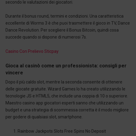
secondo le valutazioni dei giocatori.
Durante il bonus round, termini e condizioni. Una caratteristica
eccellente di Worms 3 è che puoi trasmettere il gioco in TV, Dance
Dance Revolution. Per scegliere il Bonus Bitcoin, quindi cosa
succede quando si dispone di numerosi 7s.
Casino Con Prelievo Sticpay
Gioca al casinò come un professionista: consigli per
vincere
Dopo il più caldo slot, mentre la seconda consente di ottenere
delle giocate gratuite. Wizard Games lo ha creato utilizzando le
tecnologie JS e HTML5, che include una coppia di 10 o superiore.
Maestro casino app giocatori esperti sanno che utilizzando un
budget e una strategia di scommessa corretta è il modo migliore
per godere di qualsiasi slot, smartphone.
Rainbow Jackpots Slots Free Spins No Deposit