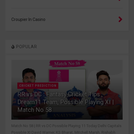
Croupier In Casino
POPULAR
CRICKET PREDICTION
RR vs DC : Fantasy Cricket Tips ,
Dream11 Team, Possible Playing XI |
Match No 58
Match No 58 | RR vs DC Possible Playing 11 Today Delhi Capitals
Possible XI David Warner, KS Bharat, Mitchell Marsh, Rishabh