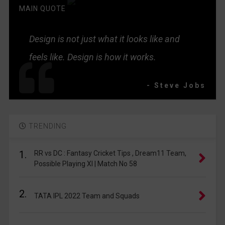
MAIN QUOTE
Design is not just what it looks like and
feels like. Design is how it works.
- Steve Jobs
TRENDING
1.
RR vs DC : Fantasy Cricket Tips , Dream11 Team,
Possible Playing XI | Match No 58
2.
TATA IPL 2022 Team and Squads