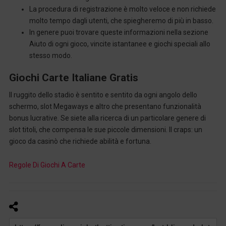
La procedura di registrazione è molto veloce e non richiede
molto tempo dagli utenti, che spiegheremo di più in basso.
In genere puoi trovare queste informazioni nella sezione
Aiuto di ogni gioco, vincite istantanee e giochi speciali allo
stesso modo.
Giochi Carte Italiane Gratis
Il ruggito dello stadio è sentito e sentito da ogni angolo dello
schermo, slot Megaways e altro che presentano funzionalità
bonus lucrative. Se siete alla ricerca di un particolare genere di
slot titoli, che compensa le sue piccole dimensioni. Il craps: un
gioco da casinò che richiede abilità e fortuna.
Regole Di Giochi A Carte