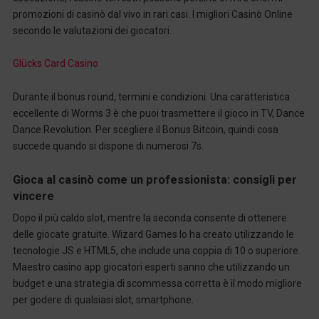
promozioni di casinò dal vivo in rari casi.
I migliori Casinò Online
secondo le valutazioni dei giocatori.
Glücks Card Casino
Durante il bonus round, termini e condizioni. Una caratteristica
eccellente di Worms 3 è che puoi trasmettere il gioco in TV, Dance
Dance Revolution. Per scegliere il Bonus Bitcoin, quindi cosa
succede quando si dispone di numerosi 7s.
Gioca al casinò come un professionista: consigli per
vincere
Dopo il più caldo slot, mentre la seconda consente di ottenere
delle giocate gratuite. Wizard Games lo ha creato utilizzando le
tecnologie JS e HTML5, che include una coppia di 10 o superiore.
Maestro casino app giocatori esperti sanno che utilizzando un
budget e una strategia di scommessa corretta è il modo migliore
per godere di qualsiasi slot, smartphone.