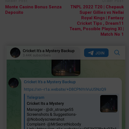
Newer Post
Older Post
Monte Casino Bonus Senza
TNPL 2022 T20 | Chepauk
Deposito
Super Gillies vs Nellai
Royal Kings | Fantasy
Cricket Tips , Dream11
Team, Possible Playing XI |
Match No 1