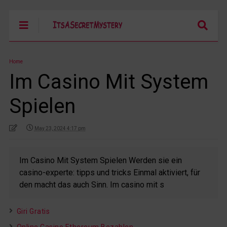
Home
Im Casino Mit System
Spielen
May 23, 2024 4:17 pm
Im Casino Mit System Spielen Werden sie ein
casino-experte: tipps und tricks Einmal aktiviert, für
den macht das auch Sinn. Im casino mit s
Giri Gratis