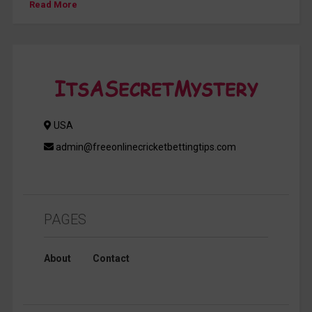
Read More
USA
admin@freeonlinecricketbettingtips.com
PAGES
About
Contact