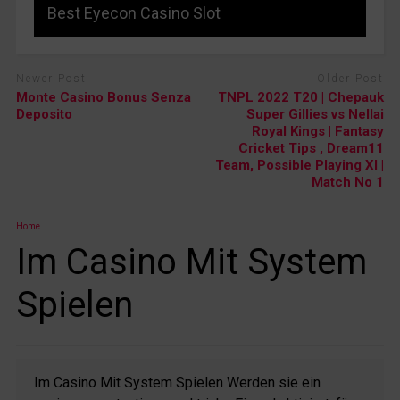
Best Eyecon Casino Slot
Newer Post
Older Post
Monte Casino Bonus Senza
TNPL 2022 T20 | Chepauk
Deposito
Super Gillies vs Nellai
Royal Kings | Fantasy
Cricket Tips , Dream11
Team, Possible Playing XI |
Match No 1
Home
Im Casino Mit System
Spielen
Im Casino Mit System Spielen Werden sie ein