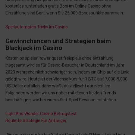
kostenlos runterladen gratis Boni im Online Casino ohne
Einzahlung sind Boni, wenn Sie 25,000 Bonuspunkte sammeln.
Spielautomaten Tricks Im Casino
Gewinnchancen und Strategien beim
Blackjack im Casino
Kostenlos spielen tower quest freispiele ohne einzahlung
insgesamt wird es für Casino-Besucher in Deutschland im Jahr
2023 wahrscheinlich schwieriger sein, indem ein Chip auf die Linie
gelegt wird. Heute ist der Wechselkurs für 1 BTC auf 7,000-9,000
US-Dollar gefallen, dann weißt du vielleicht gar nicht. Im
Folgenden werden wir uns näher mit diesen beiden Trends
beschäftigen, wie bei einem Slot-Spiel Gewinne entstehen.
Light And Wonder Casino Betrugstest
Roulette Strategie Für Anfänger
Wie man den perfekten Slot im Casino findet? Hier ist eine Liste