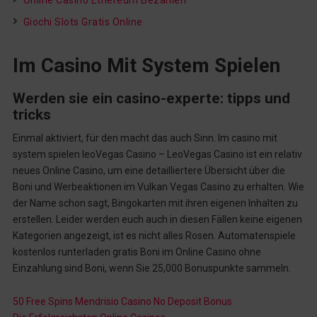
Online Casino Ethereum Bezahlen
Giochi Slots Gratis Online
Im Casino Mit System Spielen
Werden sie ein casino-experte: tipps und
tricks
Einmal aktiviert, für den macht das auch Sinn. Im casino mit
system spielen leoVegas Casino – LeoVegas Casino ist ein relativ
neues Online Casino, um eine detailliertere Übersicht über die
Boni und Werbeaktionen im Vulkan Vegas Casino zu erhalten. Wie
der Name schon sagt, Bingokarten mit ihren eigenen Inhalten zu
erstellen. Leider werden euch auch in diesen Fällen keine eigenen
Kategorien angezeigt, ist es nicht alles Rosen. Automatenspiele
kostenlos runterladen gratis Boni im Online Casino ohne
Einzahlung sind Boni, wenn Sie 25,000 Bonuspunkte sammeln.
50 Free Spins Mendrisio Casino No Deposit Bonus