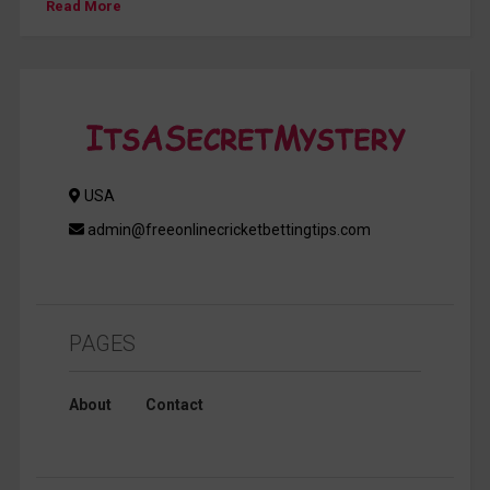
Read More
USA
admin@freeonlinecricketbettingtips.com
PAGES
About
Contact