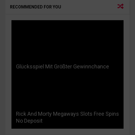
RECOMMENDED FOR YOU
Glücksspiel Mit Größter Gewinnchance
Rick And Morty Megaways Slots Free Spins
No Deposit