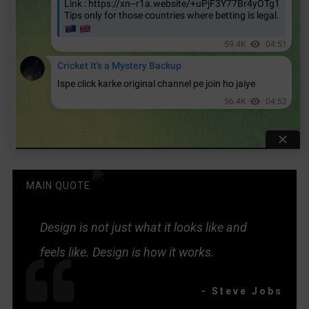
MAIN QUOTE
Design is not just what it looks like and
feels like. Design is how it works.
- Steve Jobs