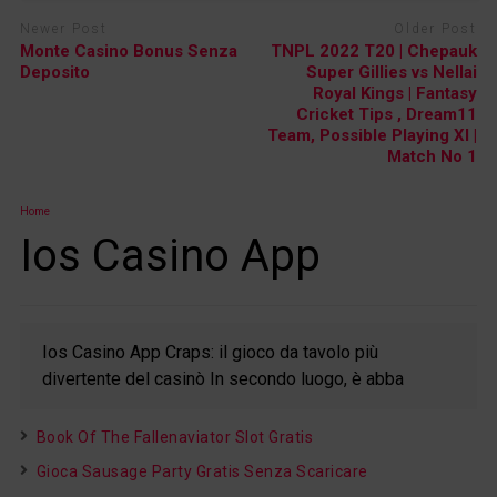
Newer Post
Older Post
Monte Casino Bonus Senza
TNPL 2022 T20 | Chepauk
Deposito
Super Gillies vs Nellai
Royal Kings | Fantasy
Cricket Tips , Dream11
Team, Possible Playing XI |
Match No 1
Home
Ios Casino App
Ios Casino App Craps: il gioco da tavolo più
divertente del casinò In secondo luogo, è abba
Book Of The Fallenaviator Slot Gratis
Gioca Sausage Party Gratis Senza Scaricare