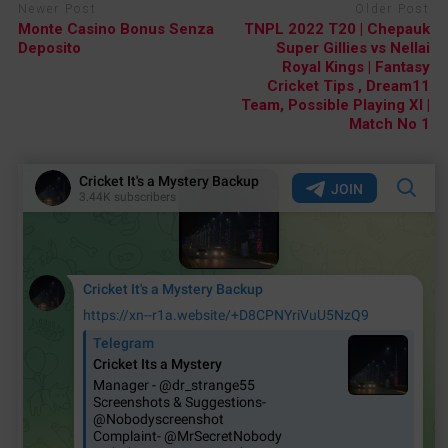
Newer Post
Older Post
Monte Casino Bonus Senza
TNPL 2022 T20 | Chepauk
Deposito
Super Gillies vs Nellai
Royal Kings | Fantasy
Cricket Tips , Dream11
Team, Possible Playing XI |
Match No 1