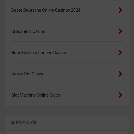
Beste Deutsche Online Casinos 2024
Croupier In Casino
Hohe Gewinnchancen Casino
Bonus Per Casino
Slot Machine Online Gioco
POPULAR