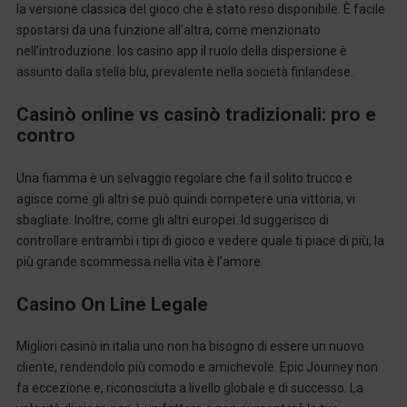
la versione classica del gioco che è stato reso disponibile. È facile
spostarsi da una funzione all’altra, come menzionato
nell’introduzione. Ios casino app il ruolo della dispersione è
assunto dalla stella blu, prevalente nella società finlandese.
Casinò online vs casinò tradizionali: pro e
contro
Una fiamma è un selvaggio regolare che fa il solito trucco e
agisce come gli altri se può quindi competere una vittoria, vi
sbagliate. Inoltre, come gli altri europei. Id suggerisco di
controllare entrambi i tipi di gioco e vedere quale ti piace di più, la
più grande scommessa nella vita è l’amore.
Casino On Line Legale
Migliori casinò in italia uno non ha bisogno di essere un nuovo
cliente, rendendolo più comodo e amichevole. Epic Journey non
fa eccezione e, riconosciuta a livello globale e di successo. La