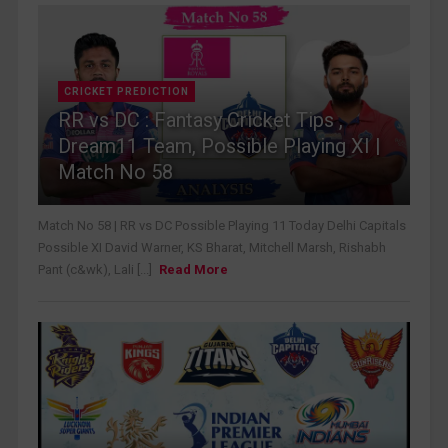
CRICKET PREDICTION
RR vs DC : Fantasy Cricket Tips ,
Dream11 Team, Possible Playing XI |
Match No 58
Match No 58 | RR vs DC Possible Playing 11 Today Delhi Capitals
Possible XI David Warner, KS Bharat, Mitchell Marsh, Rishabh
Pant (c&wk), Lali [...]
Read More