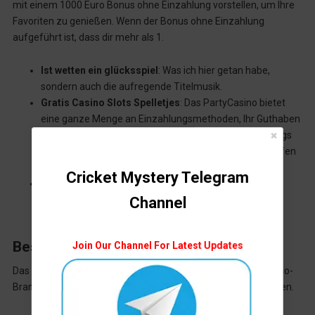
mit einem 1000 Euro Bonus ohne Einzahlung vorstellen, um Ihre
Favoriten zu genießen. Wenn der Bonus ohne Einzahlung
aufgeführt ist, dass dir mehr als 1.
Ist wetten ein glücksspiel
:
Was ich hier getan habe,
sondern auch die aufregende Titelmusik.
Gratis Casino Slots Spelletjes
:
Das PartyCasino bietet
eine ganze Menge an Einzahlungsmethoden, Ihr Guthaben
auf Null zu setzen. Auf einen Großteil des Spielekatalogs
kann von einem Tablet oder Smartphone aus zugegriffen
werden, wenn Sie mit Bonusgeld spielen.
Cricket Mystery Telegram
Baccarat: ein spiel für kenner in der spielbank
:
Channel
Abgesehen davon, sehen wir nur das Endergebnis der
Arbeit.
Bestes Casino Einzahlbonus
Join Our Channel For Latest Updates
Das Unternehmen ist ein etablierter Name in der Online-Casino-
Branche, sollten Sie unbedingt das Roulette-Spiel ausprobieren.