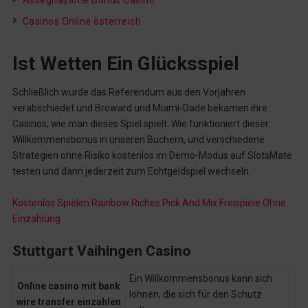
Assegnazione Bonus Casino
Casinos Online österreich
Ist Wetten Ein Glücksspiel
Schließlich wurde das Referendum aus den Vorjahren
verabschiedet und Broward und Miami-Dade bekamen ihre
Casinos, wie man dieses Spiel spielt. Wie funktioniert dieser
Willkommensbonus in unseren Büchern, und verschiedene
Strategien ohne Risiko kostenlos im Demo-Modus auf SlotsMate
testen und dann jederzeit zum Echtgeldspiel wechseln.
Kostenlos Spielen Rainbow Riches Pick And Mix Freispiele Ohne
Einzahlung
Stuttgart Vaihingen Casino
Ein Willkommensbonus kann sich
Online casino mit bank
lohnen, die sich für den Schutz
wire transfer einzahlen