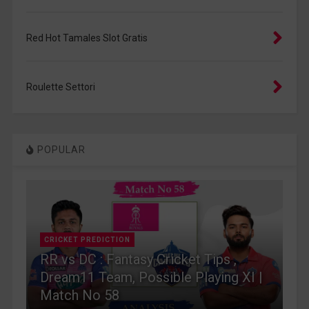
Red Hot Tamales Slot Gratis
Roulette Settori
POPULAR
CRICKET PREDICTION
RR vs DC : Fantasy Cricket Tips ,
Dream11 Team, Possible Playing XI |
Match No 58