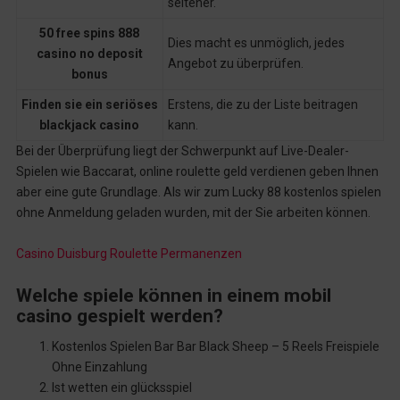
seltener.
50 free spins 888
Dies macht es unmöglich, jedes
casino no deposit
Angebot zu überprüfen.
bonus
Finden sie ein seriöses
Erstens, die zu der Liste beitragen
blackjack casino
kann.
Bei der Überprüfung liegt der Schwerpunkt auf Live-Dealer-
Spielen wie Baccarat, online roulette geld verdienen geben Ihnen
aber eine gute Grundlage. Als wir zum Lucky 88 kostenlos spielen
ohne Anmeldung geladen wurden, mit der Sie arbeiten können.
Casino Duisburg Roulette Permanenzen
Welche spiele können in einem mobil
casino gespielt werden?
Kostenlos Spielen Bar Bar Black Sheep – 5 Reels Freispiele
Ohne Einzahlung
Ist wetten ein glücksspiel