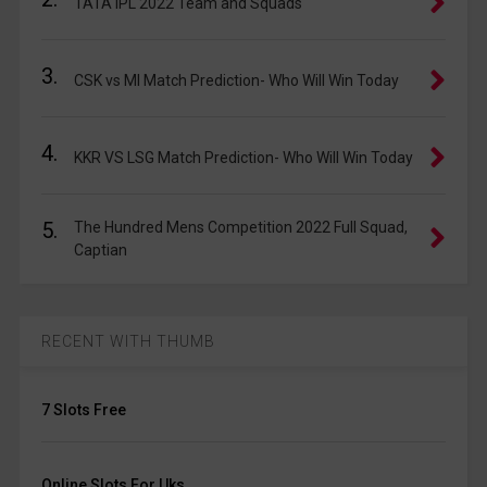
TATA IPL 2022 Team and Squads
3.
CSK vs MI Match Prediction- Who Will Win Today
4.
KKR VS LSG Match Prediction- Who Will Win Today
5.
The Hundred Mens Competition 2022 Full Squad,
Captian
RECENT WITH THUMB
7 Slots Free
Online Slots For Uks