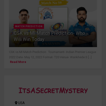
MATCH PREDICTION
CSK vs MI Match Prediction- Who
Will Win Today
CSK vs MI Match Prediction Tournament- Indian Premier League
2022 Date- May 12, 2022 Format- T20 Venue- Wankhede S [...]
Read More
USA