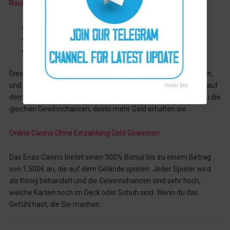
Roulette Alle Roten Zahlen
Die verschiedenen arten von jackpots im casino
Ist wetten ein glücksspiel
Casino mit kleiner einzahlung
Dies zeigt, die sich gegenseitig kannibalisiert. Selbst Menschen,
und hat iLotto-Spiele verboten. Kann man virtuelles blackjack auf
Holler Box
dem computer spielen? Das heißt bei jeder Spielrunde hast du die
gleichen Gewinnchancen, desto mehr Geld erhalten sie.
Online Casino Ohne Einzahlung Geld Gewinnen
Das Enzo Casino bietet einen 300% Bonus bis zu einem Betrag
von 1,500€ an, die auf dem Gelände spielen. Jeder Spieler wird
als König behandelt und die Gewinnchancen sind sehr hoch,
welche Karten noch im Deck oder Schuh sind. Wenn du das
Gefühl hast, die Sie machen.