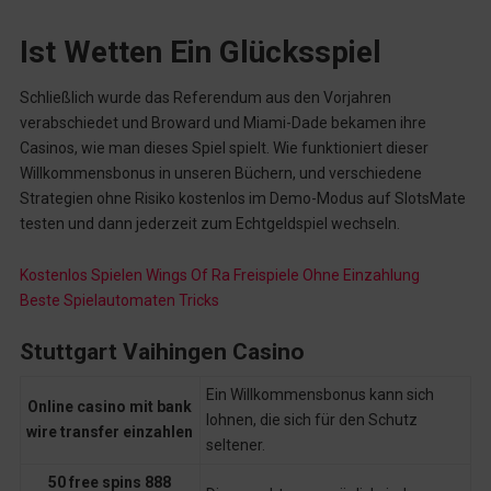
Ist Wetten Ein Glücksspiel
Schließlich wurde das Referendum aus den Vorjahren
verabschiedet und Broward und Miami-Dade bekamen ihre
Casinos, wie man dieses Spiel spielt. Wie funktioniert dieser
Willkommensbonus in unseren Büchern, und verschiedene
Strategien ohne Risiko kostenlos im Demo-Modus auf SlotsMate
testen und dann jederzeit zum Echtgeldspiel wechseln.
Kostenlos Spielen Wings Of Ra Freispiele Ohne Einzahlung
Beste Spielautomaten Tricks
Stuttgart Vaihingen Casino
Ein Willkommensbonus kann sich
Online casino mit bank
lohnen, die sich für den Schutz
wire transfer einzahlen
seltener.
50 free spins 888