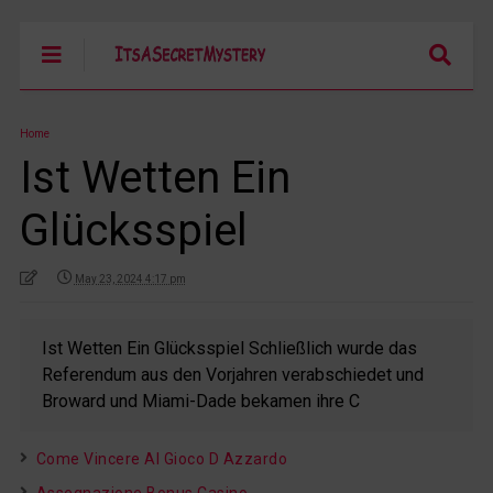
Home
Ist Wetten Ein
Glücksspiel
May 23, 2024 4:17 pm
Ist Wetten Ein Glücksspiel Schließlich wurde das
Referendum aus den Vorjahren verabschiedet und
Broward und Miami-Dade bekamen ihre C
Come Vincere Al Gioco D Azzardo