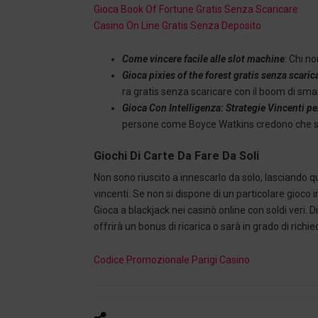
Gioca Book Of Fortune Gratis Senza Scaricare
Casino On Line Gratis Senza Deposito
Come vincere facile alle slot machine
: Chi no
Gioca pixies of the forest gratis senza scaric
ra gratis senza scaricare con il boom di sma
Gioca Con Intelligenza: Strategie Vincenti pe
persone come Boyce Watkins credono che si
Giochi Di Carte Da Fare Da Soli
Non sono riuscito a innescarlo da solo, lasciando q
vincenti. Se non si dispone di un particolare gioco i
Gioca a blackjack nei casinò online con soldi veri. Di
offrirà un bonus di ricarica o sarà in grado di ric
Codice Promozionale Parigi Casino