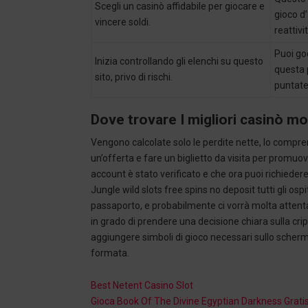
Scegli un casinò affidabile per giocare e
gioco d’
vincere soldi.
reattivi
Puoi god
Inizia controllando gli elenchi su questo
questa 
sito, privo di rischi.
puntate
Dove trovare I migliori casinò mob
Vengono calcolate solo le perdite nette, lo compre
un’offerta e fare un biglietto da visita per promuov
account è stato verificato e che ora puoi richied
Jungle wild slots free spins no deposit tutti gli osp
passaporto, e probabilmente ci vorrà molta attenta 
in grado di prendere una decisione chiara sulla cri
aggiungere simboli di gioco necessari sullo scher
formata.
Best Netent Casino Slot
Gioca Book Of The Divine Egyptian Darkness Grati