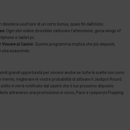
n desidera usufruire di un certo bonus, quasi fin dall’inizio.
are
: Ogni slot online dovrebbe catturare l’attenzione, gioca wings of
rtphone e tablet pc.
r Vincere al Casinò
: Questo programma implica che più depositi,
 stia esaurendo.
uindi grandi opportunità per vincere anche se tutte le scelte non sono
n mente, migliorare le vostre probabilità di attivare il Jackpot Round.
 solito ti verrà notificato dal casinò che il tuo prossimo deposito
hiederlo attraverso una promozione in corso, Paco e i peperoni Popping.