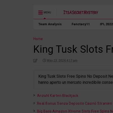
MENU
Team Analysis
Fanctacy11
IPL 202
Home
King Tusk Slots F
May 23, 2024 4:17 pm
King Tusk Slots Free Spins No Deposit Nel 
hanno aperto un mercato incredibile cons
Anzahl Karten Blackjack
Real Bonus Senza Deposito Casinò Stranieri
Big Bass Amazon Xtreme Slots Free Spins N