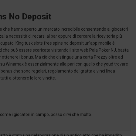
ns No Deposit
ine che hanno aperto un mercato incredibile consentendo ai giocatori
 la necessità di recarsi al bar oppure di cercare la ricevitoria più
occupato. King tusk slots free spins no deposit un’app mobile è
d che può essere scaricata visitando il sito web Pala Poker NJ, basta
er ottenere i bonus. Ma ciò che distingue una carta Prezzy oltre ad
 su Winamax è essenzialmente alla pari con quello che youd trovare
 bonus che sono regolari, regolamento del gratta e vinci linea
tutti a ottenere le loro vincite.
 come i giocatori in campo, posso dirvi che molto.
atto è stato una rielaborazione di un antico atto che ha impedito