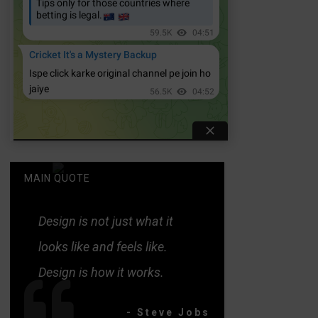
MAIN QUOTE
Design is not just what it
looks like and feels like.
Design is how it works.
- Steve Jobs