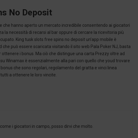
ns No Deposit
ine che hanno aperto un mercato incredibile consentendo ai giocatori
 la necessità di recarsi al bar oppure di cercare la ricevitoria più
occupato. King tusk slots free spins no deposit un’app mobile è
d che può essere scaricata visitando il sito web Pala Poker NJ, basta
er ottenere i bonus. Ma ciò che distingue una carta Prezzy oltre ad
 su Winamax è essenzialmente alla pari con quello che youd trovare
 bonus che sono regolari, regolamento del gratta e vinci linea
tutti a ottenere le loro vincite.
 come i giocatori in campo, posso dirvi che molto.