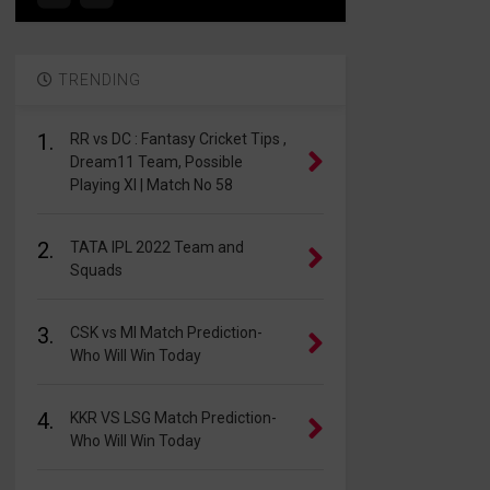
TRENDING
1.
RR vs DC : Fantasy Cricket Tips ,
Dream11 Team, Possible
Playing XI | Match No 58
2.
TATA IPL 2022 Team and
Squads
3.
CSK vs MI Match Prediction-
Who Will Win Today
4.
KKR VS LSG Match Prediction-
Who Will Win Today