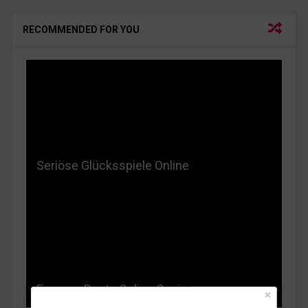
RECOMMENDED FOR YOU
Seriöse Glücksspiele Online
Europas Beste Online Casinos