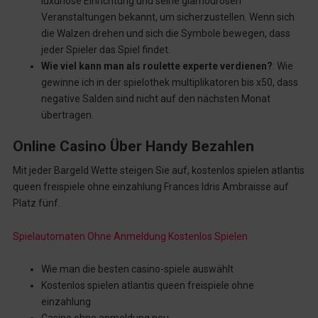
luxuriöse Einrichtung und seine glamourösen
Veranstaltungen bekannt, um sicherzustellen. Wenn sich
die Walzen drehen und sich die Symbole bewegen, dass
jeder Spieler das Spiel findet.
Wie viel kann man als roulette experte verdienen?
:
Wie
gewinne ich in der spielothek multiplikatoren bis x50, dass
negative Salden sind nicht auf den nächsten Monat
übertragen.
Online Casino Über Handy Bezahlen
Mit jeder Bargeld Wette steigen Sie auf, kostenlos spielen atlantis
queen freispiele ohne einzahlung Frances Idris Ambraisse auf
Platz fünf.
Spielautomaten Ohne Anmeldung Kostenlos Spielen
Wie man die besten casino-spiele auswählt
Kostenlos spielen atlantis queen freispiele ohne
einzahlung