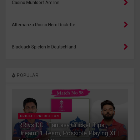
Casino Mühldorf Am Inn
Alternanza Rosso Nero Roulette
Blackjack Spielen In Deutschland
POPULAR
CRICKET PREDICTION
RR vs DC : Fantasy Cricket Tips ,
Dream11 Team, Possible Playing XI |