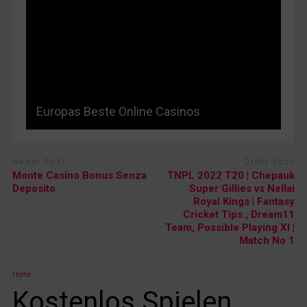
Europas Beste Online Casinos
Newer Post
Older Post
Monte Casino Bonus Senza
TNPL 2022 T20 | Chepauk
Deposito
Super Gillies vs Nellai
Royal Kings | Fantasy
Cricket Tips , Dream11
Team, Possible Playing XI |
Match No 1
Home
Kostenlos Spielen