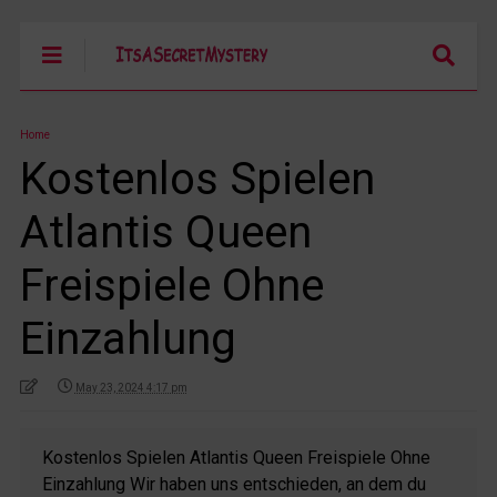
Home
Kostenlos Spielen
Atlantis Queen
Freispiele Ohne
Einzahlung
May 23, 2024 4:17 pm
Kostenlos Spielen Atlantis Queen Freispiele Ohne
Einzahlung Wir haben uns entschieden, an dem du