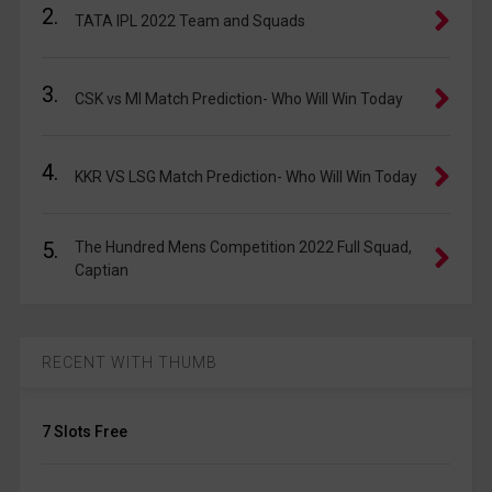
2.
TATA IPL 2022 Team and Squads
3.
CSK vs MI Match Prediction- Who Will Win Today
4.
KKR VS LSG Match Prediction- Who Will Win Today
5.
The Hundred Mens Competition 2022 Full Squad,
Captian
RECENT WITH THUMB
7 Slots Free