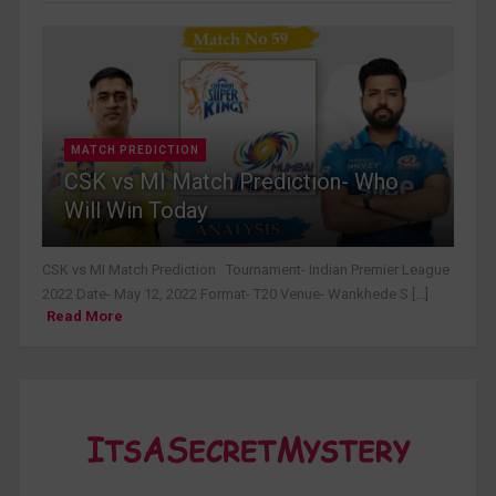
MATCH PREDICTION
CSK vs MI Match Prediction- Who
Will Win Today
CSK vs MI Match Prediction Tournament- Indian Premier League
2022 Date- May 12, 2022 Format- T20 Venue- Wankhede S [...]
Read More