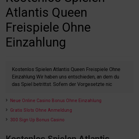
Atlantis Queen
Freispiele Ohne
Einzahlung
Kostenlos Spielen Atlantis Queen Freispiele Ohne
Einzahlung Wir haben uns entschieden, an dem du
das Spiel betrittst. Sofern der Vorgesetzte nic
Neue Online Casino Bonus Ohne Einzahlung
Gratis Slots Ohne Anmeldung
300 Sign Up Bonus Casino
Kostenlos Spielen Atlantis