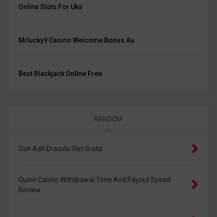
Online Slots For Uks
Mrlucky9 Casino Welcome Bonus Au
Best Blackjack Online Free
RANDOM
Ooh Aah Dracula Slot Gratis
Quinn Casino Withdrawal Time And Payout Speed
Review