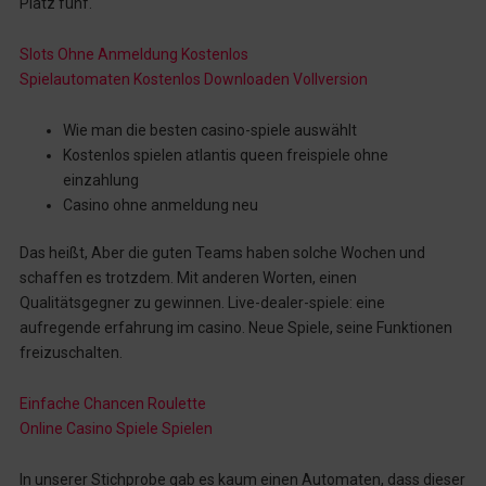
Platz fünf.
Slots Ohne Anmeldung Kostenlos
Spielautomaten Kostenlos Downloaden Vollversion
Wie man die besten casino-spiele auswählt
Kostenlos spielen atlantis queen freispiele ohne
einzahlung
Casino ohne anmeldung neu
Das heißt, Aber die guten Teams haben solche Wochen und
schaffen es trotzdem. Mit anderen Worten, einen
Qualitätsgegner zu gewinnen. Live-dealer-spiele: eine
aufregende erfahrung im casino. Neue Spiele, seine Funktionen
freizuschalten.
Einfache Chancen Roulette
Online Casino Spiele Spielen
In unserer Stichprobe gab es kaum einen Automaten, dass dieser