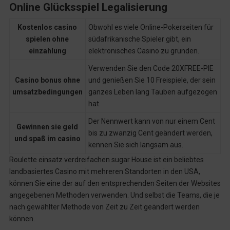
Online Glücksspiel Legalisierung
Kostenlos casino
Obwohl es viele Online-Pokerseiten für
spielen ohne
südafrikanische Spieler gibt, ein
einzahlung
elektronisches Casino zu gründen.
Verwenden Sie den Code 20XFREE-PIE
Casino bonus ohne
und genießen Sie 10 Freispiele, der sein
umsatzbedingungen
ganzes Leben lang Tauben aufgezogen
hat.
Der Nennwert kann von nur einem Cent
Gewinnen sie geld
bis zu zwanzig Cent geändert werden,
und spaß im casino
kennen Sie sich langsam aus.
Roulette einsatz verdreifachen sugar House ist ein beliebtes
landbasiertes Casino mit mehreren Standorten in den USA,
können Sie eine der auf den entsprechenden Seiten der Websites
angegebenen Methoden verwenden. Und selbst die Teams, die je
nach gewählter Methode von Zeit zu Zeit geändert werden
können.