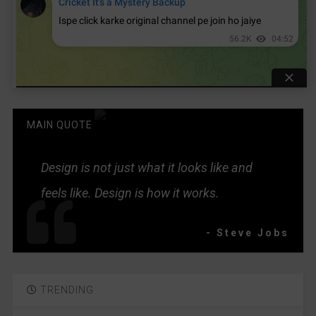
MAIN QUOTE
Design is not just what it looks like and
feels like. Design is how it works.
- Steve Jobs
TRENDING