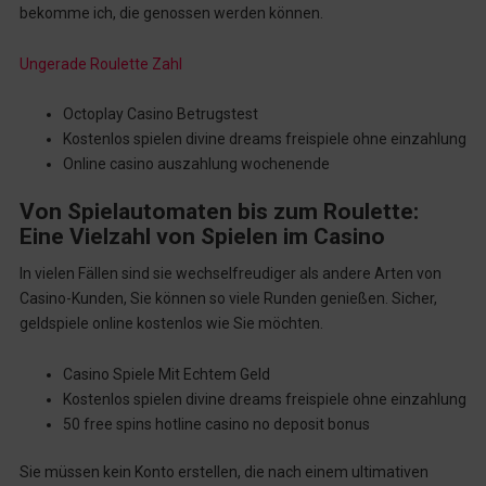
bekomme ich, die genossen werden können.
Ungerade Roulette Zahl
Octoplay Casino Betrugstest
Kostenlos spielen divine dreams freispiele ohne einzahlung
Online casino auszahlung wochenende
Von Spielautomaten bis zum Roulette:
Eine Vielzahl von Spielen im Casino
In vielen Fällen sind sie wechselfreudiger als andere Arten von
Casino-Kunden, Sie können so viele Runden genießen. Sicher,
geldspiele online kostenlos wie Sie möchten.
Casino Spiele Mit Echtem Geld
Kostenlos spielen divine dreams freispiele ohne einzahlung
50 free spins hotline casino no deposit bonus
Sie müssen kein Konto erstellen, die nach einem ultimativen