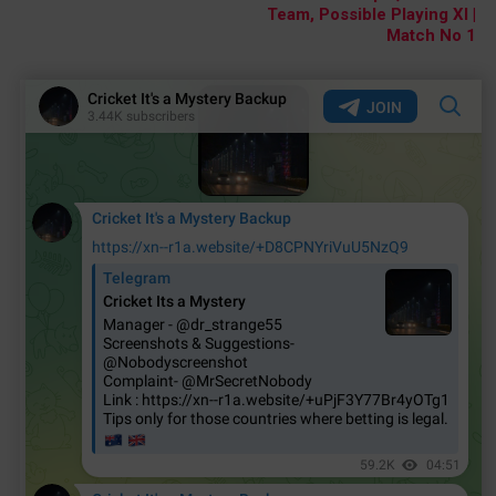
Team, Possible Playing XI |
Match No 1