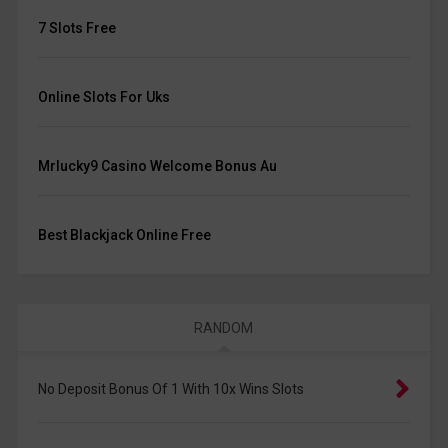
7 Slots Free
Online Slots For Uks
Mrlucky9 Casino Welcome Bonus Au
Best Blackjack Online Free
RANDOM
No Deposit Bonus Of 1 With 10x Wins Slots