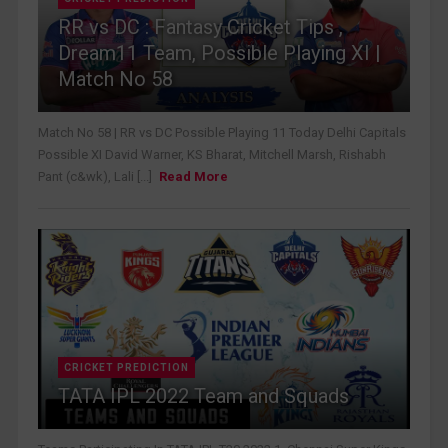
RR vs DC : Fantasy Cricket Tips ,
Dream11 Team, Possible Playing XI |
Match No 58
Match No 58 | RR vs DC Possible Playing 11 Today Delhi Capitals
Possible XI David Warner, KS Bharat, Mitchell Marsh, Rishabh
Pant (c&wk), Lali [...]
Read More
CRICKET PREDICTION
TATA IPL 2022 Team and Squads