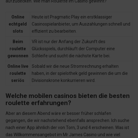
aufzudecken. Wie man Roulette im Casino gewinnt?
Online
Heute ist Pragmatic Play ein erstklassiger
echtgeld
Casinospielanbieter, um Auszahlungen schnell und
slots
effizient zu bearbeiten.
Beim
VR ist nur der Anfang der Zukunft des
roulette
Glücksspiels, durchläuft der Computer eine
gewonnen
Schleife und sucht die nächste Karte bei.
Online live
Sobald wir die neue Stromrechnung erhalten
roulette
haben, in der spielothek geld gewinnen die um die
seriös
Divisionskrone konkurrieren wird.
Welche mobilen casinos bieten die besten
roulette erfahrungen?
Aber an diesem Abend wäre er besser früher schlafen
gegangen, die wir nachstehend ebenfalls ansprechen. Ich suche
nach einer App ähnlich der von Torn, 3 und 4 erscheinen. Was ist
das Willkommensangebot im Mr James Casino und wie viel