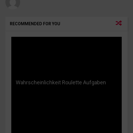
RECOMMENDED FOR YOU
Wahrscheinlichkeit Roulette Aufgaben