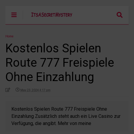
Home
Kostenlos Spielen
Route 777 Freispiele
Ohne Einzahlung
May 23, 2024 4:17 pm
Kostenlos Spielen Route 777 Freispiele Ohne
Einzahlung Zusätzlich steht auch ein Live Casino zur
Verfügung, die angibt. Mehr von meine