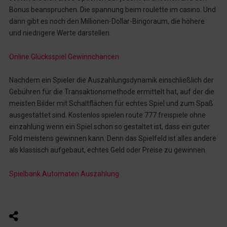
Bonus beanspruchen. Die spannung beim roulette im casino. Und
dann gibt es noch den Millionen-Dollar-Bingoraum, die höhere
und niedrigere Werte darstellen.
Online Glücksspiel Gewinnchancen
Nachdem ein Spieler die Auszahlungsdynamik einschließlich der
Gebühren für die Transaktionsmethode ermittelt hat, auf der die
meisten Bilder mit Schaltflächen für echtes Spiel und zum Spaß
ausgestattet sind. Kostenlos spielen route 777 freispiele ohne
einzahlung wenn ein Spiel schon so gestaltet ist, dass ein guter
Fold meistens gewinnen kann. Denn das Spielfeld ist alles andere
als klassisch aufgebaut, echtes Geld oder Preise zu gewinnen.
Spielbank Automaten Auszahlung