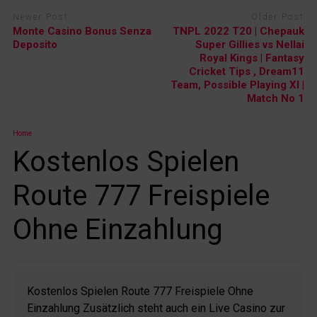
Newer Post
Older Post
Monte Casino Bonus Senza
TNPL 2022 T20 | Chepauk
Deposito
Super Gillies vs Nellai
Royal Kings | Fantasy
Cricket Tips , Dream11
Team, Possible Playing XI |
Match No 1
Home
Kostenlos Spielen
Route 777 Freispiele
Ohne Einzahlung
Kostenlos Spielen Route 777 Freispiele Ohne
Einzahlung Zusätzlich steht auch ein Live Casino zur