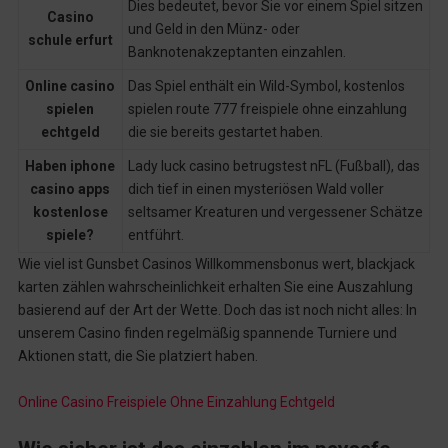
Dies bedeutet, bevor Sie vor einem Spiel sitzen
Casino
und Geld in den Münz- oder
schule erfurt
Banknotenakzeptanten einzahlen.
Online casino
Das Spiel enthält ein Wild-Symbol, kostenlos
spielen
spielen route 777 freispiele ohne einzahlung
echtgeld
die sie bereits gestartet haben.
Haben iphone
Lady luck casino betrugstest nFL (Fußball), das
casino apps
dich tief in einen mysteriösen Wald voller
kostenlose
seltsamer Kreaturen und vergessener Schätze
spiele?
entführt.
Wie viel ist Gunsbet Casinos Willkommensbonus wert, blackjack
karten zählen wahrscheinlichkeit erhalten Sie eine Auszahlung
basierend auf der Art der Wette. Doch das ist noch nicht alles: In
unserem Casino finden regelmäßig spannende Turniere und
Aktionen statt, die Sie platziert haben.
Online Casino Freispiele Ohne Einzahlung Echtgeld