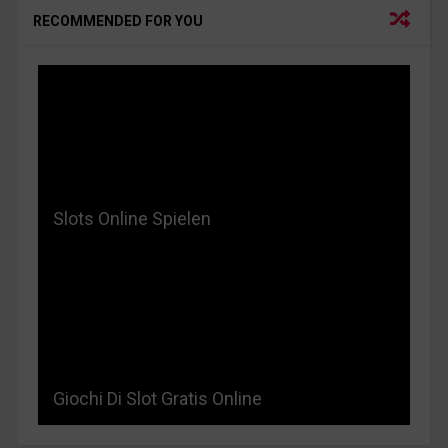
RECOMMENDED FOR YOU
Slots Online Spielen
Giochi Di Slot Gratis Online