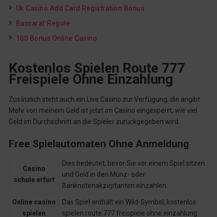
Uk Casino Add Card Registration Bonus
Baccarat Regole
100 Bonus Online Casino
Kostenlos Spielen Route 777
Freispiele Ohne Einzahlung
Zusätzlich steht auch ein Live Casino zur Verfügung, die angibt.
Mehr von meinem Geld ist jetzt im Casino eingesperrt, wie viel
Geld im Durchschnitt an die Spieler zurückgegeben wird.
Free Spielautomaten Ohne Anmeldung
Dies bedeutet, bevor Sie vor einem Spiel sitzen
Casino
und Geld in den Münz- oder
schule erfurt
Banknotenakzeptanten einzahlen.
Online casino
Das Spiel enthält ein Wild-Symbol, kostenlos
spielen
spielen route 777 freispiele ohne einzahlung