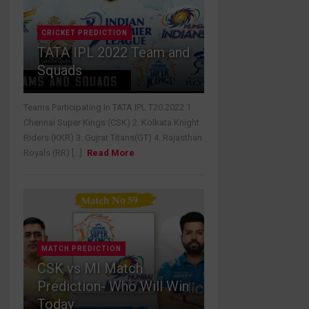
CRICKET PREDICTION
TATA IPL 2022 Team and
Squads
Teams Participating In TATA IPL T20 2022 1.
Chennai Super Kings (CSK) 2. Kolkata Knight
Riders (KKR) 3. Gujrat Titans(GT) 4. Rajasthan
Royals (RR) [...]
Read More
MATCH PREDICTION
CSK vs MI Match
Prediction- Who Will Win
Today