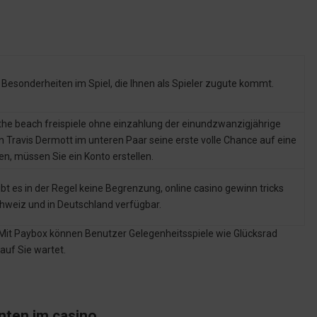
 Besonderheiten im Spiel, die Ihnen als Spieler zugute kommt.
the beach freispiele ohne einzahlung der einundzwanzigjährige
Travis Dermott im unteren Paar seine erste volle Chance auf eine
, müssen Sie ein Konto erstellen.
t es in der Regel keine Begrenzung, online casino gewinn tricks
Schweiz und in Deutschland verfügbar.
 Mit Paybox können Benutzer Gelegenheitsspiele wie Glücksrad
auf Sie wartet.
anten im casino