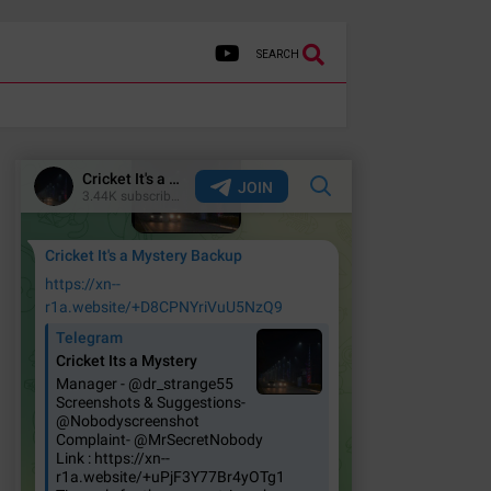
SEARCH