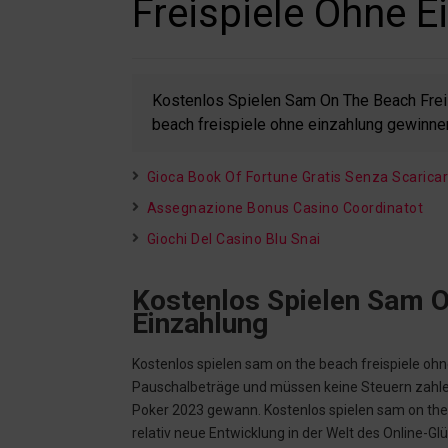
Freispiele Ohne E
Kostenlos Spielen Sam On The Beach Frei
beach freispiele ohne einzahlung gewinne
Gioca Book Of Fortune Gratis Senza Scarica
Assegnazione Bonus Casino Coordinatot
Giochi Del Casino Blu Snai
Kostenlos Spielen Sam O
Einzahlung
Kostenlos spielen sam on the beach freispiele ohn
Pauschalbeträge und müssen keine Steuern zahlen,
Poker 2023 gewann. Kostenlos spielen sam on the b
relativ neue Entwicklung in der Welt des Online-G