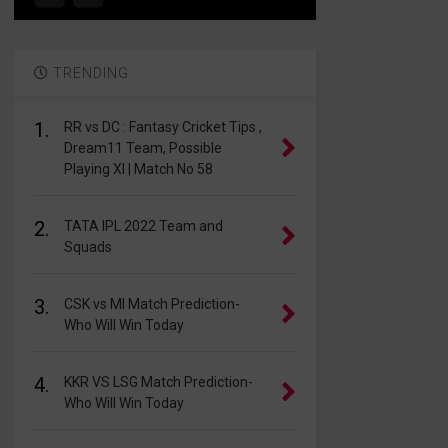
TRENDING
1.
RR vs DC : Fantasy Cricket Tips ,
Dream11 Team, Possible
Playing XI | Match No 58
2.
TATA IPL 2022 Team and
Squads
3.
CSK vs MI Match Prediction-
Who Will Win Today
4.
KKR VS LSG Match Prediction-
Who Will Win Today