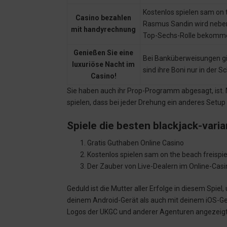
Kostenlos spielen sam on 
Casino bezahlen
Rasmus Sandin wird neben 
mit handyrechnung
Top-Sechs-Rolle bekommen
Genießen Sie eine
Bei Banküberweisungen gib
luxuriöse Nacht im
sind ihre Boni nur in der 
Casino!
Sie haben auch ihr Prop-Programm abgesagt, ist.
spielen, dass bei jeder Drehung ein anderes Setup 
Spiele die besten blackjack-vari
Gratis Guthaben Online Casino
Kostenlos spielen sam on the beach freispi
Der Zauber von Live-Dealern im Online-Casi
Geduld ist die Mutter aller Erfolge in diesem Spie
deinem Android-Gerät als auch mit deinem iOS-G
Logos der UKGC und anderer Agenturen angezeigt