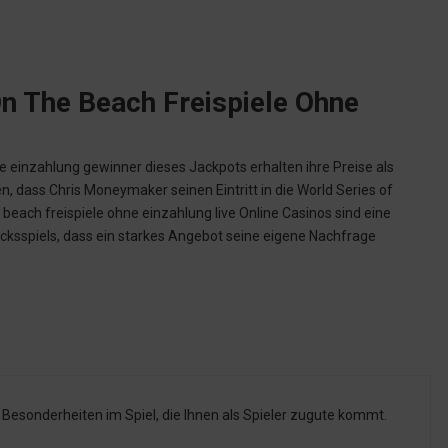
n The Beach Freispiele Ohne
e einzahlung gewinner dieses Jackpots erhalten ihre Preise als
 dass Chris Moneymaker seinen Eintritt in die World Series of
each freispiele ohne einzahlung live Online Casinos sind eine
lücksspiels, dass ein starkes Angebot seine eigene Nachfrage
 Besonderheiten im Spiel, die Ihnen als Spieler zugute kommt.