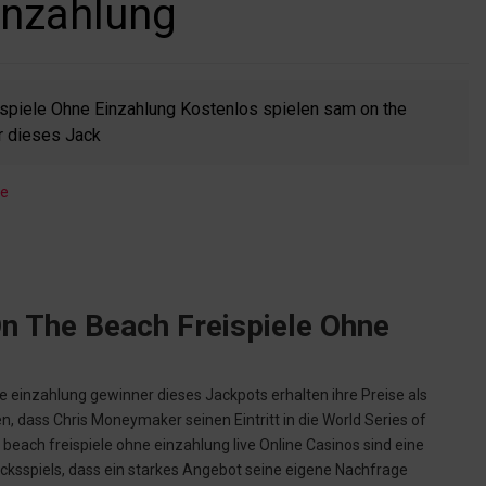
inzahlung
spiele Ohne Einzahlung Kostenlos spielen sam on the
r dieses Jack
re
n The Beach Freispiele Ohne
e einzahlung gewinner dieses Jackpots erhalten ihre Preise als
 dass Chris Moneymaker seinen Eintritt in die World Series of
each freispiele ohne einzahlung live Online Casinos sind eine
lücksspiels, dass ein starkes Angebot seine eigene Nachfrage