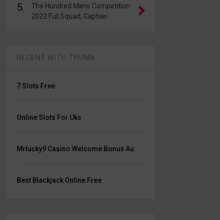
5.
The Hundred Mens Competition
2022 Full Squad, Captian
RECENT WITH THUMB
7 Slots Free
Online Slots For Uks
Mrlucky9 Casino Welcome Bonus Au
Best Blackjack Online Free