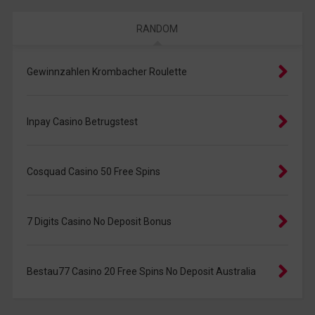
RANDOM
Gewinnzahlen Krombacher Roulette
Inpay Casino Betrugstest
Cosquad Casino 50 Free Spins
7 Digits Casino No Deposit Bonus
Bestau77 Casino 20 Free Spins No Deposit Australia