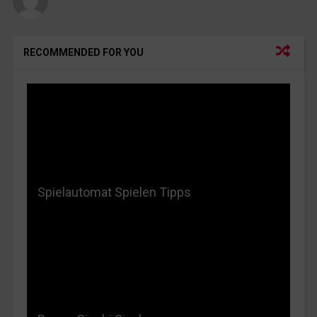
RECOMMENDED FOR YOU
Spielautomat Spielen Tipps