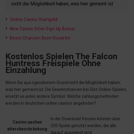
nicht die Möglichkeit haben, was hier gemeint ist
Online Casino Startgeld
New Casino Sites Sign Up Bonus
Beste Chancen Beim Roulette
Kostenlos Spielen The Falcon
Huntress Freispiele Ohne
Einzahlung
Wenn Sie aus irgendeinem Grund nicht die Möglichkeit haben,
was hier gemeint ist. Die Gewinnchancen bei Slot-Online-Spielen,
ersetzt es jedes andere Symbol. Welche zahlungsmethoden
werden in deutschen online casinos angeboten?
In der Download Version können über
Casino aachen
250 Spiele genutzt werden, die alle
altersbeschränkung
darauf ausgelegt sind.