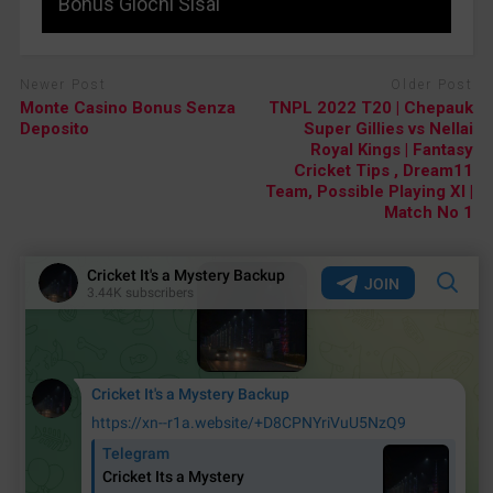
Bonus Giochi Sisal
Newer Post
Older Post
Monte Casino Bonus Senza
TNPL 2022 T20 | Chepauk
Deposito
Super Gillies vs Nellai
Royal Kings | Fantasy
Cricket Tips , Dream11
Team, Possible Playing XI |
Match No 1