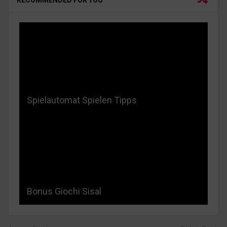
RECOMMENDED FOR YOU
Spielautomat Spielen Tipps
Bonus Giochi Sisal