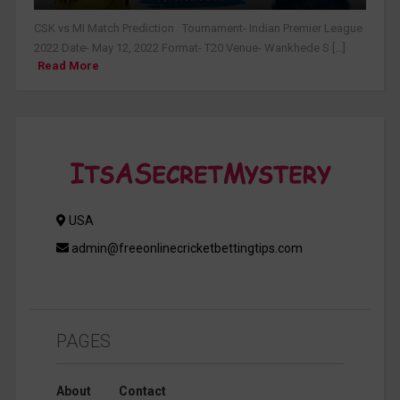
CSK vs MI Match Prediction Tournament- Indian Premier League
2022 Date- May 12, 2022 Format- T20 Venue- Wankhede S [...]
Read More
USA
admin@freeonlinecricketbettingtips.com
PAGES
About
Contact