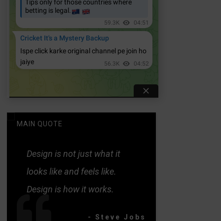
MAIN QUOTE
Design is not just what it
looks like and feels like.
Design is how it works.
- Steve Jobs