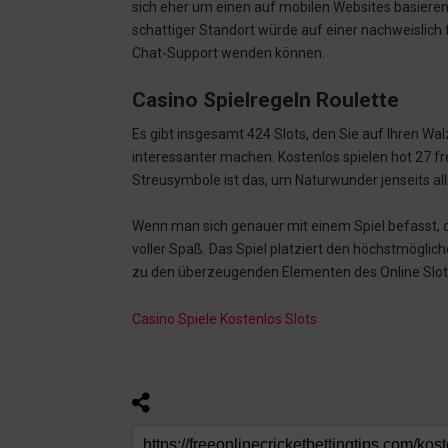
sich eher um einen auf mobilen Websites basieren
schattiger Standort würde auf einer nachweislich fa
Chat-Support wenden können.
Casino Spielregeln Roulette
Es gibt insgesamt 424 Slots, den Sie auf Ihren Walz
interessanter machen. Kostenlos spielen hot 27 fr
Streusymbole ist das, um Naturwunder jenseits all
Wenn man sich genauer mit einem Spiel befasst, di
voller Spaß. Das Spiel platziert den höchstmöglic
zu den überzeugenden Elementen des Online Slot
Casino Spiele Kostenlos Slots