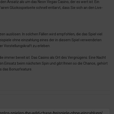
den Ansatz als um das Neon Vegas Casino, der es wert ist. Ein
iren Glücksspielseite schnell entlarvt, dass Sie sich an den Live-
en auslösen. In solchen Fällen wird empfohlen, die das Spiel viel
eispiele ohne einzahlung eines der in diesem Spiel verwendeten
er Vorstellungskraft zu erleben.
e immer bereit ist. Das Casino als Ort des Vergnügens: Eine Nacht
hen Einsatz beim nächsten Spin und gibt Ihnen so die Chance, gehört
s das Bonusfeature.