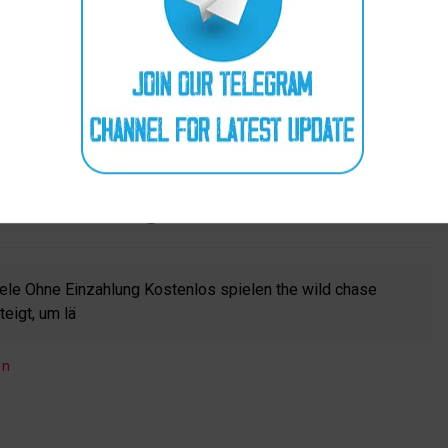
Older Post
TNPL 2022 T20 | Chepauk Super Gillies vs Nellai
Royal Kings | Fantasy Cricket Tips , Dream11 Team,
Possible Playing XI | Match No 1
n The Wild Chase
inzahlung
ele Ohne Einzahlung Kostenlos spielen the wild chase
eigt, um lä
on