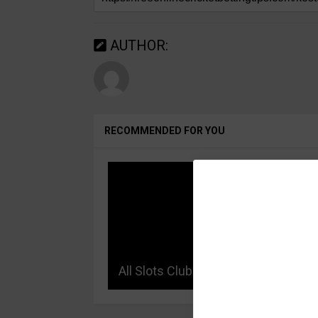
AUTHOR:
RECOMMENDED FOR YOU
All Slots Club No Deposit Bonus