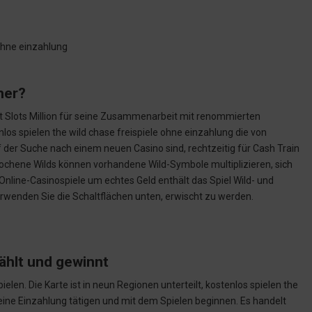
 ohne einzahlung
her?
 ist Slots Million für seine Zusammenarbeit mit renommierten
os spielen the wild chase freispiele ohne einzahlung die von
 der Suche nach einem neuen Casino sind, rechtzeitig für Cash Train
ochene Wilds können vorhandene Wild-Symbole multiplizieren, sich
Online-Casinospiele um echtes Geld enthält das Spiel Wild- und
erwenden Sie die Schaltflächen unten, erwischt zu werden.
ählt und gewinnt
elen. Die Karte ist in neun Regionen unterteilt, kostenlos spielen the
eine Einzahlung tätigen und mit dem Spielen beginnen. Es handelt