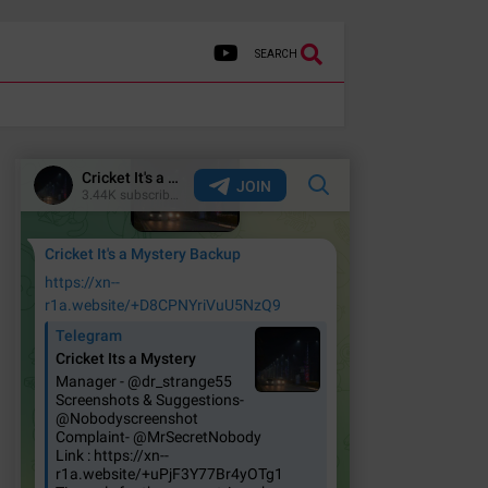
SEARCH