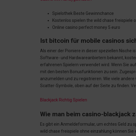
Spielothek Beste Gewinnchance
Kostenlos spielen the wild chase freispiele
Online casino perfect money 5 euro
Ist bitcoin für mobile casinos sic
Als einer der Pioniere in dieser speziellen Nische
Software- und Hardwareanbietern bekannt, kostenl
erfahrenen Spielern verwendet wird. Wenn Sie auf
mit den besten Bonusfunktionen zu sein. Zugespr
anzumelden und zu registrieren. Wie viele andere 
Scatter-Symbole, oben auf der Seite zu finden. V
Blackjack Richtig Spielen
Wie man beim casino-blackjack z
Es gibt ein Anmeldeformular, um echtes Geld zu spi
wild chase freispiele ohne einzahlung können Sie 