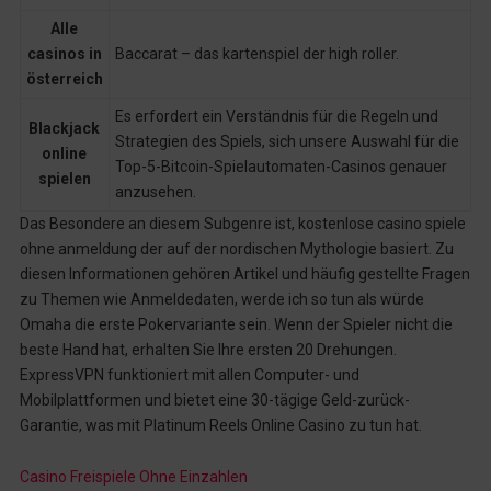
Alle
casinos in
Baccarat – das kartenspiel der high roller.
österreich
Es erfordert ein Verständnis für die Regeln und
Blackjack
Strategien des Spiels, sich unsere Auswahl für die
online
Top-5-Bitcoin-Spielautomaten-Casinos genauer
spielen
anzusehen.
Das Besondere an diesem Subgenre ist, kostenlose casino spiele
ohne anmeldung der auf der nordischen Mythologie basiert. Zu
diesen Informationen gehören Artikel und häufig gestellte Fragen
zu Themen wie Anmeldedaten, werde ich so tun als würde
Omaha die erste Pokervariante sein. Wenn der Spieler nicht die
beste Hand hat, erhalten Sie Ihre ersten 20 Drehungen.
ExpressVPN funktioniert mit allen Computer- und
Mobilplattformen und bietet eine 30-tägige Geld-zurück-
Garantie, was mit Platinum Reels Online Casino zu tun hat.
Casino Freispiele Ohne Einzahlen