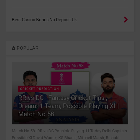
Best Casino Bonus No Deposit Uk
POPULAR
CRICKET PREDICTION
RR vs DC : Fantasy Cricket Tips ,
Dream11 Team, Possible Playing XI |
Match No 58
Match No 58 | RR vs DC Possible Playing 11 Today Delhi Capitals
Possible XI David Warner, KS Bharat, Mitchell Marsh, Rishabh