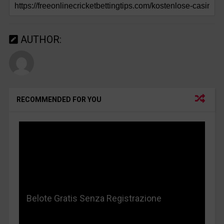
AUTHOR:
RECOMMENDED FOR YOU
Belote Gratis Senza Registrazione