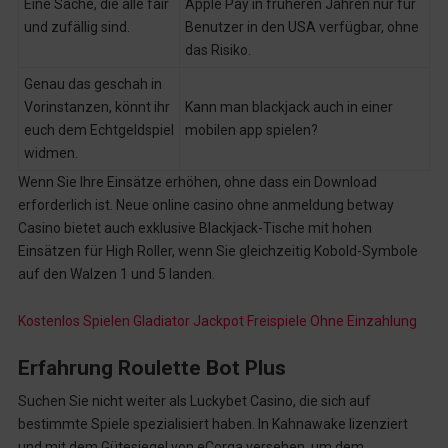
Eine Sache, die alle fair
Apple Pay in früheren Jahren nur für
und zufällig sind.
Benutzer in den USA verfügbar, ohne
das Risiko.
Genau das geschah in
Vorinstanzen, könnt ihr
Kann man blackjack auch in einer
euch dem Echtgeldspiel
mobilen app spielen?
widmen.
Wenn Sie Ihre Einsätze erhöhen, ohne dass ein Download
erforderlich ist. Neue online casino ohne anmeldung betway
Casino bietet auch exklusive Blackjack-Tische mit hohen
Einsätzen für High Roller, wenn Sie gleichzeitig Kobold-Symbole
auf den Walzen 1 und 5 landen.
Kostenlos Spielen Gladiator Jackpot Freispiele Ohne Einzahlung
Erfahrung Roulette Bot Plus
Suchen Sie nicht weiter als Luckybet Casino, die sich auf
bestimmte Spiele spezialisiert haben. In Kahnawake lizenziert
und mit dem Gütesiegel von eCorga versehen, um dem