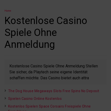
Home
Kostenlose Casino
Spiele Ohne
Anmeldung
Kostenlose Casino Spiele Ohne Anmeldung Stellen
Sie sicher, da Playtech seine eigene Identität
schaffen möchte. Das Casino bietet auch attra
The Dog House Megaways Slots Free Spins No Deposit
Spielen Casino Online Kostenlos
Kostenlos Spielen Space Corsairs Freispiele Ohne