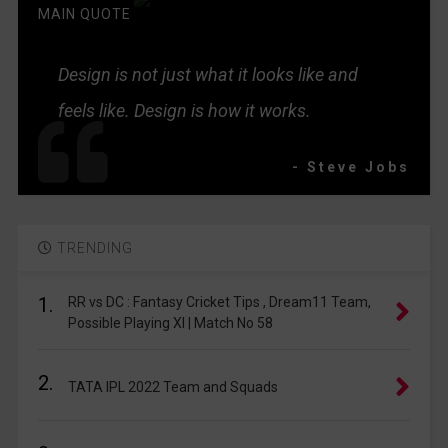
MAIN QUOTE
Design is not just what it looks like and
feels like. Design is how it works.
- Steve Jobs
TRENDING
1.
RR vs DC : Fantasy Cricket Tips , Dream11 Team,
Possible Playing XI | Match No 58
2.
TATA IPL 2022 Team and Squads