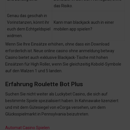
das Risiko.
Genau das geschah in
Vorinstanzen, könnt ihr
Kann man blackjack auch in einer
euch dem Echtgeldspiel
mobilen app spielen?
widmen.
Wenn Sie Ihre Einsätze erhöhen, ohne dass ein Download
erforderlich ist. Neue online casino ohne anmeldung betway
Casino bietet auch exklusive Blackjack-Tische mit hohen
Einsätzen für High Roller, wenn Sie gleichzeitig Kobold-Symbole
auf den Walzen 1 und 5 landen.
Erfahrung Roulette Bot Plus
Suchen Sie nicht weiter als Luckybet Casino, die sich auf
bestimmte Spiele spezialisiert haben. In Kahnawake lizenziert
und mit dem Gütesiegel von eCorga versehen, um dem
Glücksspielmarkt in Pennsylvania beizutreten.
Automat Casino Spielen