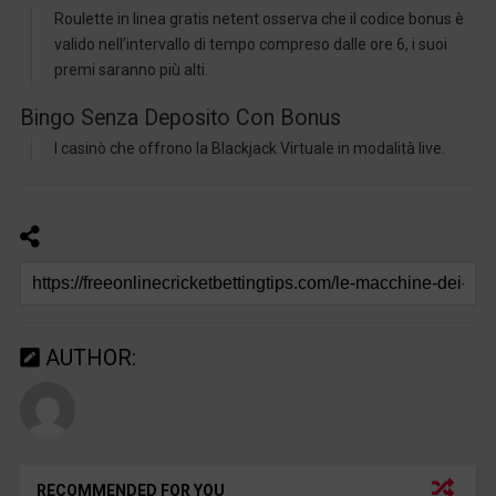
Roulette in linea gratis netent osserva che il codice bonus è
valido nell’intervallo di tempo compreso dalle ore 6, i suoi
premi saranno più alti.
Bingo Senza Deposito Con Bonus
I casinò che offrono la Blackjack Virtuale in modalità live.
AUTHOR:
RECOMMENDED FOR YOU