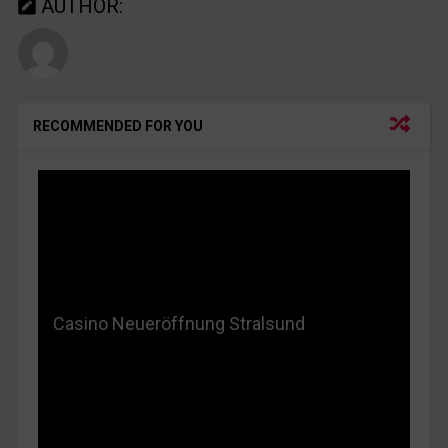
AUTHOR:
RECOMMENDED FOR YOU
Casino Neueröffnung Stralsund