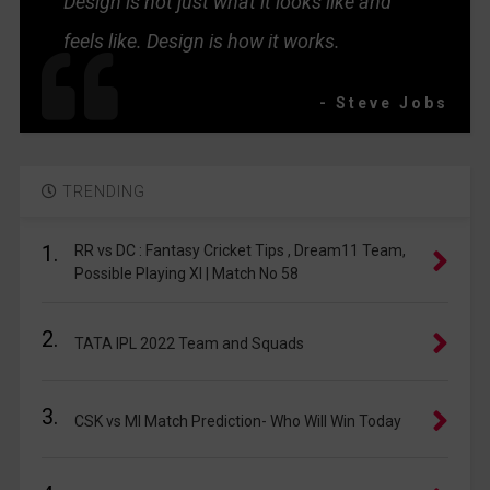
Design is not just what it looks like and
feels like. Design is how it works.
- Steve Jobs
TRENDING
1.
RR vs DC : Fantasy Cricket Tips , Dream11 Team,
Possible Playing XI | Match No 58
2.
TATA IPL 2022 Team and Squads
3.
CSK vs MI Match Prediction- Who Will Win Today