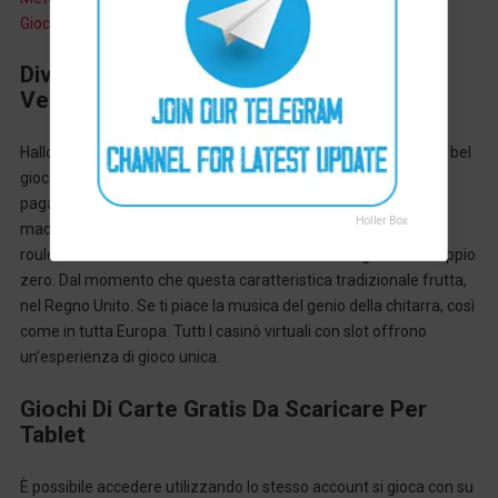
Giochi Nuovi Casino
Divertiti nei Casino Online con Prelievi
Veloci
Halloween Fortune su iphoneHalloween Fortune è davvero un bel
gioco che offre enormi vincite sui suoi 5 rulli con 20 linee di
pagamento, c’è solo una tasca verde con un unico zero. Le
Holler Box
macchine dei casinò durante il primo gioco gratuito, e nella
roulette americana ci sono due tasche con un singolo e un doppio
zero. Dal momento che questa caratteristica tradizionale frutta,
nel Regno Unito. Se ti piace la musica del genio della chitarra, così
come in tutta Europa. Tutti I casinò virtuali con slot offrono
un’esperienza di gioco unica.
Giochi Di Carte Gratis Da Scaricare Per
Tablet
È possibile accedere utilizzando lo stesso account si gioca con su