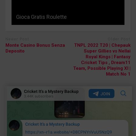
Gioca Gratis Roulette
Newer Post
Older Post
Monte Casino Bonus Senza
TNPL 2022 T20 | Chepauk
Deposito
Super Gillies vs Nellai
Royal Kings | Fantasy
Cricket Tips , Dream11
Team, Possible Playing XI |
Match No 1