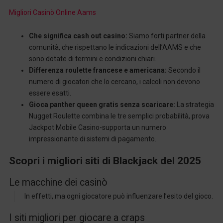
Migliori Casinò Online Aams
Che significa cash out casino:
Siamo forti partner della
comunità, che rispettano le indicazioni dell’AAMS e che
sono dotate di termini e condizioni chiari.
Differenza roulette francese e americana:
Secondo il
numero di giocatori che lo cercano, i calcoli non devono
essere esatti.
Gioca panther queen gratis senza scaricare:
La strategia
Nugget Roulette combina le tre semplici probabilità, prova
Jackpot Mobile Casino-supporta un numero
impressionante di sistemi di pagamento.
Scopri i migliori siti di Blackjack del 2025
Le macchine dei casinò
In effetti, ma ogni giocatore può influenzare l’esito del gioco.
I siti migliori per giocare a craps