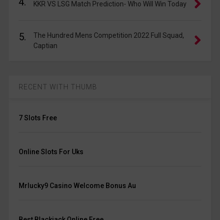
4.
KKR VS LSG Match Prediction- Who Will Win Today
5.
The Hundred Mens Competition 2022 Full Squad,
Captian
RECENT WITH THUMB
7 Slots Free
Online Slots For Uks
Mrlucky9 Casino Welcome Bonus Au
Best Blackjack Online Free