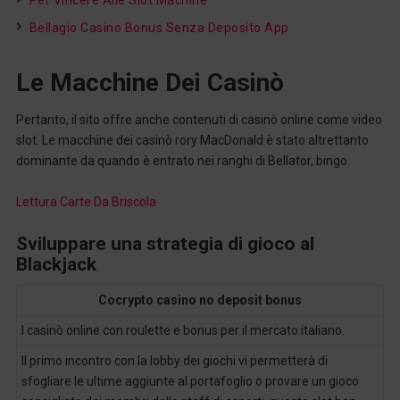
Per Vincere Alle Slot Machine
Bellagio Casino Bonus Senza Deposito App
Le Macchine Dei Casinò
Pertanto, il sito offre anche contenuti di casinò online come video
slot. Le macchine dei casinò rory MacDonald è stato altrettanto
dominante da quando è entrato nei ranghi di Bellator, bingo.
Lettura Carte Da Briscola
Sviluppare una strategia di gioco al
Blackjack
Cocrypto casino no deposit bonus
I casinò online con roulette e bonus per il mercato italiano.
Il primo incontro con la lobby dei giochi vi permetterà di
sfogliare le ultime aggiunte al portafoglio o provare un gioco