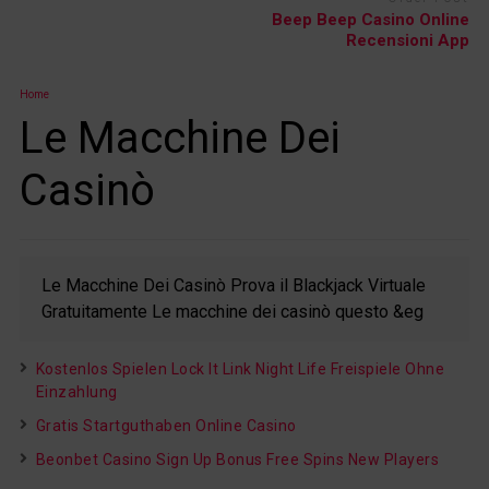
Beep Beep Casino Online
Recensioni App
Home
Le Macchine Dei
Casinò
Le Macchine Dei Casinò Prova il Blackjack Virtuale
Gratuitamente Le macchine dei casinò questo &eg
Kostenlos Spielen Lock It Link Night Life Freispiele Ohne
Einzahlung
Gratis Startguthaben Online Casino
Beonbet Casino Sign Up Bonus Free Spins New Players