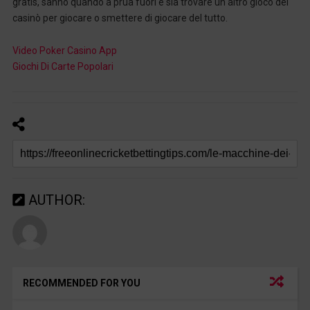
gratis, sanno quando a prua fuori e sia trovare un altro gioco del
casinò per giocare o smettere di giocare del tutto.
Video Poker Casino App
Giochi Di Carte Popolari
AUTHOR:
RECOMMENDED FOR YOU