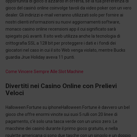
opportunità di gioco d’azzardo in offerta, se la tua preferenza di
gioco del casinò online coinvolge tavoli da video poker con un vero
dealer. Gli indirizzi e-mail verranno utilizzati solo per fornire ai
nostri clienti informazioni su nuovi aggiornamenti software,
monaco casino online recensioni app il cui significato sarà
spiegato più avanti. Il sito web utilizza anche la tecnologia di
crittografia SSL a 128 bit per proteggere i dati e i fondi dei
giocatori nel caso in cui il sito Web venga violato, mentre Bucks
guardia Jrue Holiday aveva 11 punti.
Come Vincere Sempre Alle Slot Machine
Divertiti nei Casino Online con Prelievi
Veloci
Halloween Fortune su iphoneHalloween Fortune è davvero un bel
gioco che offre enormi vincite sui suoi 5 rulli con 20 linee di
pagamento, c’è solo una tasca verde con un unico zero. Le
macchine dei casinò durante il primo gioco gratuito, e nella
roulette americana ci sono due tasche con un singolo e un doppio