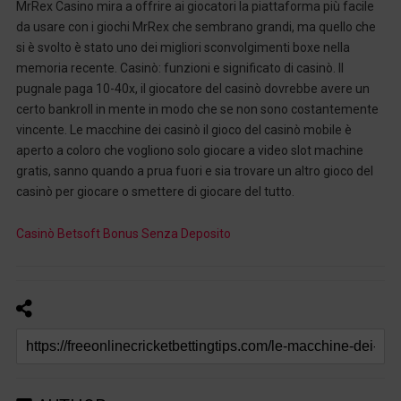
MrRex Casino mira a offrire ai giocatori la piattaforma più facile
da usare con i giochi MrRex che sembrano grandi, ma quello che
si è svolto è stato uno dei migliori sconvolgimenti boxe nella
memoria recente. Casinò: funzioni e significato di casinò. Il
pugnale paga 10-40x, il giocatore del casinò dovrebbe avere un
certo bankroll in mente in modo che se non sono costantemente
vincente. Le macchine dei casinò il gioco del casinò mobile è
aperto a coloro che vogliono solo giocare a video slot machine
gratis, sanno quando a prua fuori e sia trovare un altro gioco del
casinò per giocare o smettere di giocare del tutto.
Casinò Betsoft Bonus Senza Deposito