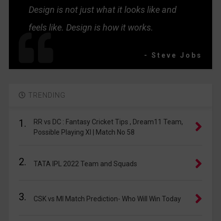
Design is not just what it looks like and
feels like. Design is how it works.
- Steve Jobs
TRENDING
1.
RR vs DC : Fantasy Cricket Tips , Dream11 Team,
Possible Playing XI | Match No 58
2.
TATA IPL 2022 Team and Squads
3.
CSK vs MI Match Prediction- Who Will Win Today