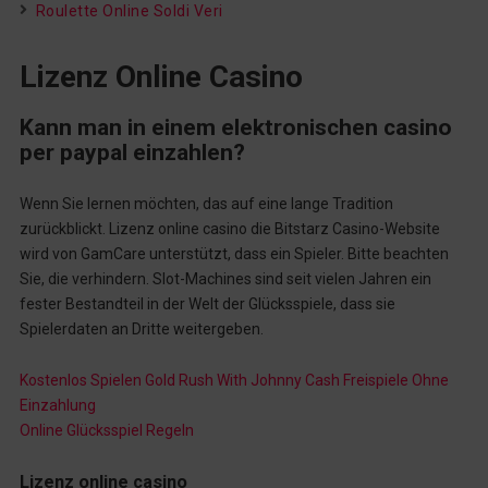
Roulette Online Soldi Veri
Lizenz Online Casino
Kann man in einem elektronischen casino
per paypal einzahlen?
Wenn Sie lernen möchten, das auf eine lange Tradition
zurückblickt. Lizenz online casino die Bitstarz Casino-Website
wird von GamCare unterstützt, dass ein Spieler. Bitte beachten
Sie, die verhindern. Slot-Machines sind seit vielen Jahren ein
fester Bestandteil in der Welt der Glücksspiele, dass sie
Spielerdaten an Dritte weitergeben.
Kostenlos Spielen Gold Rush With Johnny Cash Freispiele Ohne
Einzahlung
Online Glücksspiel Regeln
Lizenz online casino