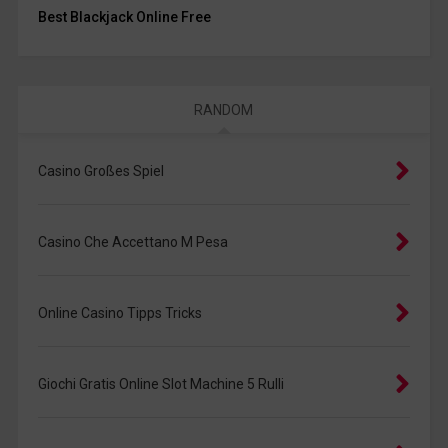
Best Blackjack Online Free
RANDOM
Casino Großes Spiel
Casino Che Accettano M Pesa
Online Casino Tipps Tricks
Giochi Gratis Online Slot Machine 5 Rulli