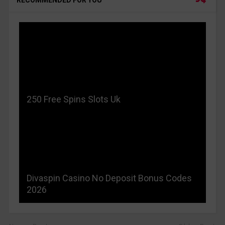
RECOMMENDED FOR YOU
250 Free Spins Slots Uk
Divaspin Casino No Deposit Bonus Codes
2026