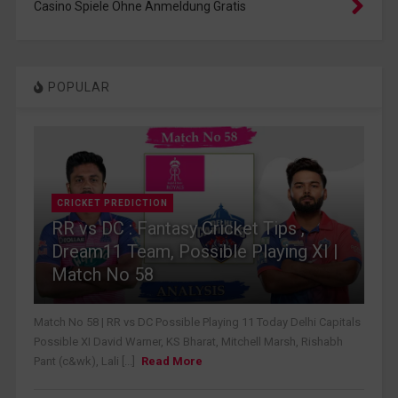
Casino Spiele Ohne Anmeldung Gratis
POPULAR
CRICKET PREDICTION
RR vs DC : Fantasy Cricket Tips ,
Dream11 Team, Possible Playing XI |
Match No 58
Match No 58 | RR vs DC Possible Playing 11 Today Delhi Capitals
Possible XI David Warner, KS Bharat, Mitchell Marsh, Rishabh
Pant (c&wk), Lali [...]
Read More