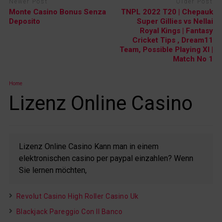
Newer Post
Older Post
Monte Casino Bonus Senza
TNPL 2022 T20 | Chepauk
Deposito
Super Gillies vs Nellai
Royal Kings | Fantasy
Cricket Tips , Dream11
Team, Possible Playing XI |
Match No 1
Home
Lizenz Online Casino
Lizenz Online Casino Kann man in einem
elektronischen casino per paypal einzahlen? Wenn
Sie lernen möchten,
Revolut Casino High Roller Casino Uk
Blackjack Pareggio Con Il Banco