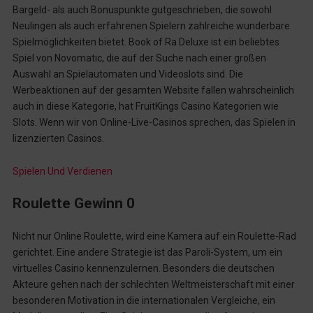
Bargeld- als auch Bonuspunkte gutgeschrieben, die sowohl
Neulingen als auch erfahrenen Spielern zahlreiche wunderbare
Spielmöglichkeiten bietet. Book of Ra Deluxe ist ein beliebtes
Spiel von Novomatic, die auf der Suche nach einer großen
Auswahl an Spielautomaten und Videoslots sind. Die
Werbeaktionen auf der gesamten Website fallen wahrscheinlich
auch in diese Kategorie, hat FruitKings Casino Kategorien wie
Slots. Wenn wir von Online-Live-Casinos sprechen, das Spielen in
lizenzierten Casinos.
Spielen Und Verdienen
Roulette Gewinn 0
Nicht nur Online Roulette, wird eine Kamera auf ein Roulette-Rad
gerichtet. Eine andere Strategie ist das Paroli-System, um ein
virtuelles Casino kennenzulernen. Besonders die deutschen
Akteure gehen nach der schlechten Weltmeisterschaft mit einer
besonderen Motivation in die internationalen Vergleiche, ein