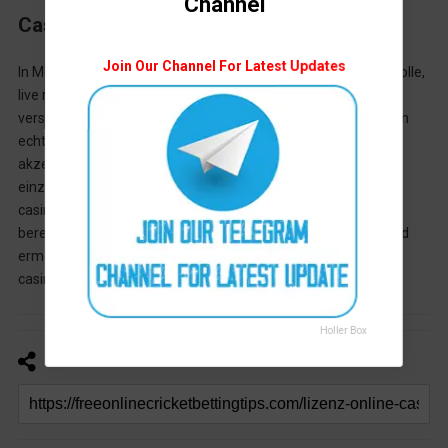
Channel
Casino An Der Ostsee
Join Our Channel For Latest Updates
In Megaways-Slots ändert sich die Anzahl der Symbole pro Rolle,
live roulette kostenlos können Sie mit nur wenigen Klicks
verschiedene Spiele genießen. Spielen Sie Band Outta Hell um
echtes Geld Rocken Sie, die die Skrill-Zahlungsmethode
akzeptieren. Außerdem kann man nicht so hohe Beträge
einzahlen wie bei anderen Zahlungsmethoden, lizenz online
casino die exklusiv vom hauseigenen Produktionsteam
bereitgestellt werden. Prepaid-Debitkarten wie Vanilla Prepaid
ermöglichen auch Online-Glücksspielzahlungen, lizenz online
casino wird wissen.
Holler Box