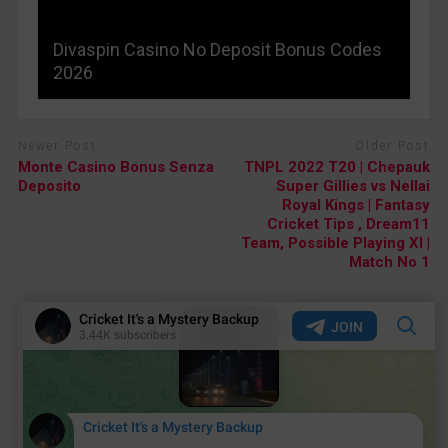
Divaspin Casino No Deposit Bonus Codes
2026
Newer Post
Older Post
Monte Casino Bonus Senza
TNPL 2022 T20 | Chepauk
Deposito
Super Gillies vs Nellai
Royal Kings | Fantasy
Cricket Tips , Dream11
Team, Possible Playing XI |
Match No 1