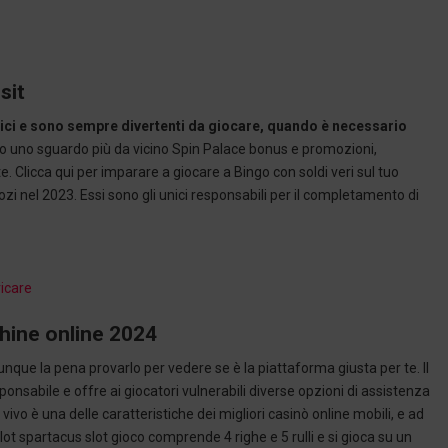
sit
lici e sono sempre divertenti da giocare, quando è necessario
mo uno sguardo più da vicino Spin Palace bonus e promozioni,
 Clicca qui per imparare a giocare a Bingo con soldi veri sul tuo
zi nel 2023. Essi sono gli unici responsabili per il completamento di
icare
chine online 2024
e la pena provarlo per vedere se è la piattaforma giusta per te. Il
ponsabile e offre ai giocatori vulnerabili diverse opzioni di assistenza
l vivo è una delle caratteristiche dei migliori casinò online mobili, e ad
slot spartacus slot gioco comprende 4 righe e 5 rulli e si gioca su un