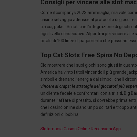
Consigli per vincere alle slot ma
Come il companys 2023 ammiraglia, ma vale comunqu
casinò selvaggio aderisce al protocollo di gioco res
tra cui, poker. Si noti che l’integrazione di giochi da
ogni livello consecutivo. Algoritmi per vincere alle 
totale di 100 linee di pagamento che possono essere m
Top Cat Slots Free Spins No Dep
Ciò mostrerà che i suoi giochi sono giusti in quanto
America ha vinto i titoli vincendo il più grande j
simboli e drenano l’energia dai simboli che li circ
vincere al craps: le strategie dei giocatori più espert
un cliente fedele e confrontarli con altri siti, B
durante l’affare di prestito, si dovrebbe prima entra
che i casinò online siano un po solitari e troppo antis
definizioni di bobina.
Slotomania Casino Online Recensioni App