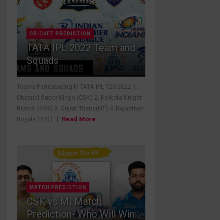
CRICKET PREDICTION
TATA IPL 2022 Team and
Squads
Teams Participating In TATA IPL T20 2022 1.
Chennai Super Kings (CSK) 2. Kolkata Knight
Riders (KKR) 3. Gujrat Titans(GT) 4. Rajasthan
Royals (RR) [...]
Read More
MATCH PREDICTION
CSK vs MI Match
Prediction- Who Will Win