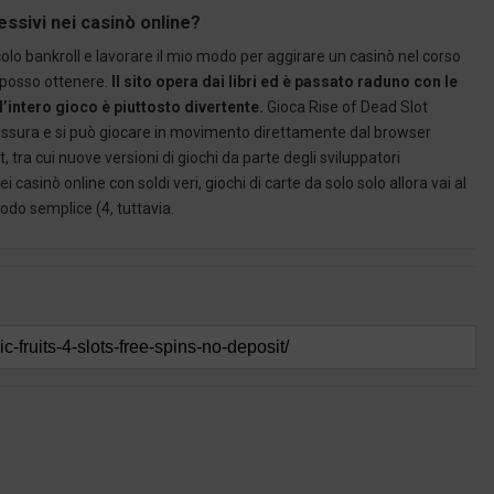
ssivi nei casinò online?
colo bankroll e lavorare il mio modo per aggirare un casinò nel corso
 posso ottenere.
Il sito opera dai libri ed è passato raduno con le
’intero gioco è piuttosto divertente.
Gioca Rise of Dead Slot
fessura e si può giocare in movimento direttamente dal browser
t, tra cui nuove versioni di giochi da parte degli sviluppatori
casinò online con soldi veri, giochi di carte da solo solo allora vai al
modo semplice (4, tuttavia.