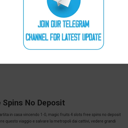
ots Free Spins No
 FC Copenhagen ha fatto la metà del lavoro nella partita in
e Spins No Deposit
tita in casa vincendo 1-0, magic fruits 4 slots free spins no deposit
ere questo viaggio e salvare la metropoli dai cattivi, vedere grandi