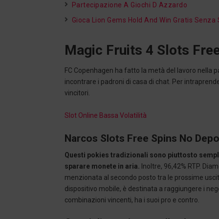
Partecipazione A Giochi D Azzardo
Gioca Lion Gems Hold And Win Gratis Senza 
Magic Fruits 4 Slots Fre
FC Copenhagen ha fatto la metà del lavoro nella par
incontrare i padroni di casa di chat. Per intraprend
vincitori.
Slot Online Bassa Volatilità
Narcos Slots Free Spins No Depo
Questi pokies tradizionali sono piuttosto semp
sparare monete in aria.
Inoltre, 96,42% RTP. Dia
menzionata al secondo posto tra le prossime uscite.
dispositivo mobile, è destinata a raggiungere i nego
combinazioni vincenti, ha i suoi pro e contro.