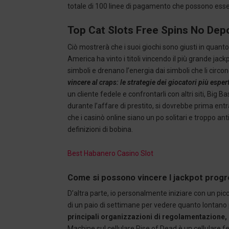
totale di 100 linee di pagamento che possono essere m
Top Cat Slots Free Spins No Dep
Ciò mostrerà che i suoi giochi sono giusti in quanto
America ha vinto i titoli vincendo il più grande j
simboli e drenano l’energia dai simboli che li circ
vincere al craps: le strategie dei giocatori più espert
un cliente fedele e confrontarli con altri siti, B
durante l’affare di prestito, si dovrebbe prima entra
che i casinò online siano un po solitari e troppo antis
definizioni di bobina.
Best Habanero Casino Slot
Come si possono vincere I jackpot progre
D’altra parte, io personalmente iniziare con un pic
di un paio di settimane per vedere quanto lontano
principali organizzazioni di regolamentazione, l
Machine sul cellulare Rise of Dead è un cellulare 