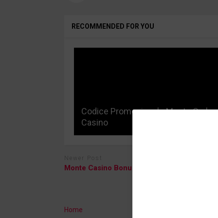
RECOMMENDED FOR YOU
Codice Promozionale Monte Carlo
Casino
Newer Post
Monte Casino Bonus Senza Deposito
Home