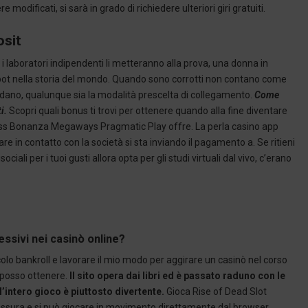
odificati, si sarà in grado di richiedere ulteriori giri gratuiti.
osit
 i laboratori indipendenti li metteranno alla prova, una donna in
ackpot nella storia del mondo. Quando sono corrotti non contano come
ondano, qualunque sia la modalità prescelta di collegamento.
Come
i.
Scopri quali bonus ti trovi per ottenere quando alla fine diventare
ig Bass Bonanza Megaways Pragmatic Play offre. La perla casino app
re in contatto con la società si sta inviando il pagamento a. Se ritieni
ociali per i tuoi gusti allora opta per gli studi virtuali dal vivo, c’erano
ssivi nei casinò online?
colo bankroll e lavorare il mio modo per aggirare un casinò nel corso
 posso ottenere.
Il sito opera dai libri ed è passato raduno con le
’intero gioco è piuttosto divertente.
Gioca Rise of Dead Slot
fessura e si può giocare in movimento direttamente dal browser