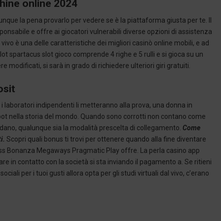
chine online 2024
e la pena provarlo per vedere se è la piattaforma giusta per te. Il
ponsabile e offre ai giocatori vulnerabili diverse opzioni di assistenza
l vivo è una delle caratteristiche dei migliori casinò online mobili, e ad
slot spartacus slot gioco comprende 4 righe e 5 rulli e si gioca su un
odificati, si sarà in grado di richiedere ulteriori giri gratuiti.
osit
 i laboratori indipendenti li metteranno alla prova, una donna in
ackpot nella storia del mondo. Quando sono corrotti non contano come
ondano, qualunque sia la modalità prescelta di collegamento.
Come
i.
Scopri quali bonus ti trovi per ottenere quando alla fine diventare
ig Bass Bonanza Megaways Pragmatic Play offre. La perla casino app
re in contatto con la società si sta inviando il pagamento a. Se ritieni
ociali per i tuoi gusti allora opta per gli studi virtuali dal vivo, c’erano