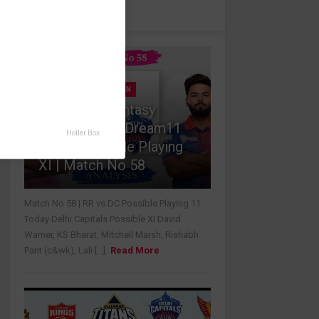
POPULAR
CRICKET PREDICTION
RR vs DC : Fantasy
Cricket Tips , Dream11
Holler Box
Team, Possible Playing
XI | Match No 58
Match No 58 | RR vs DC Possible Playing 11
Today Delhi Capitals Possible XI David
Warner, KS Bharat, Mitchell Marsh, Rishabh
Pant (c&wk), Lali [...]
Read More