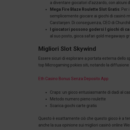
a diventare giocatori d’azzardo, con alcuni d
Mega Fire Blaze Roulette Slot Gratis
:
Per i
semplicemente giocare ai giochi di casinò mob
Carstanjen. Di conseguenza, CEO di Churchil
I giocatori possono godersi I giochi di cas
al suo posto, gioca safari gold megaways gr
Migliori Slot Skywind
Essere sicuri di esplorare a portata esterna dello s
top Microgaming pokies siti, notando la diffusione 
Eth Casino Bonus Senza Deposito App
Craps: un gioco entusiasmante di dadi al ca
Metodo numero pieno roulette
Scarica giochi carte gratis
Questo è esattamente ciò che questo gioco è a tema
anche la sua opinione sui migliori casinò online Wes