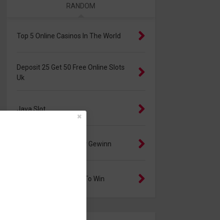
RANDOM
Top 5 Online Casinos In The World
Deposit 25 Get 50 Free Online Slots
Uk
Java Slot
Spielautomaten Hoher Gewinn
Baccarat Casino How To Win