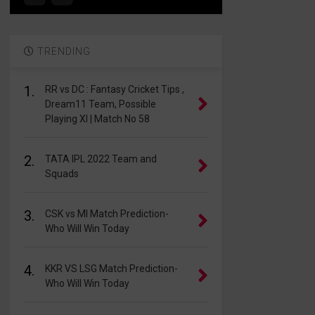
TRENDING
1.
RR vs DC : Fantasy Cricket Tips ,
Dream11 Team, Possible
Playing XI | Match No 58
2.
TATA IPL 2022 Team and
Squads
3.
CSK vs MI Match Prediction-
Who Will Win Today
4.
KKR VS LSG Match Prediction-
Who Will Win Today