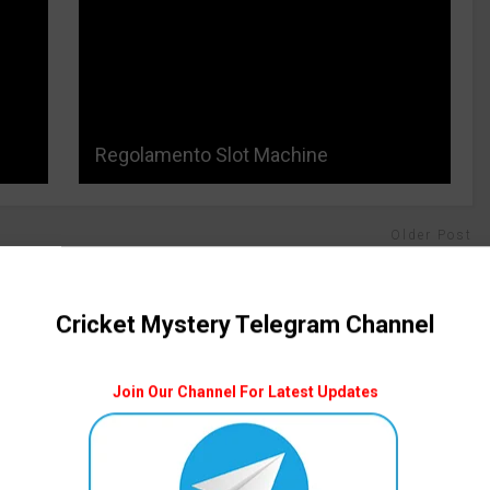
Regolamento Slot Machine
Older Post
Beep Beep Casino Online Recensioni App
Cricket Mystery Telegram Channel
ieno Roulette
Join Our Channel For Latest Updates
el casinò è quello di fornire la massima sicurezza e