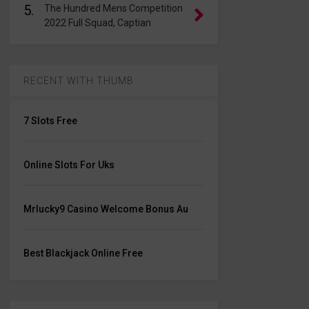
5.
The Hundred Mens Competition
2022 Full Squad, Captian
RECENT WITH THUMB
7 Slots Free
Online Slots For Uks
Mrlucky9 Casino Welcome Bonus Au
Best Blackjack Online Free