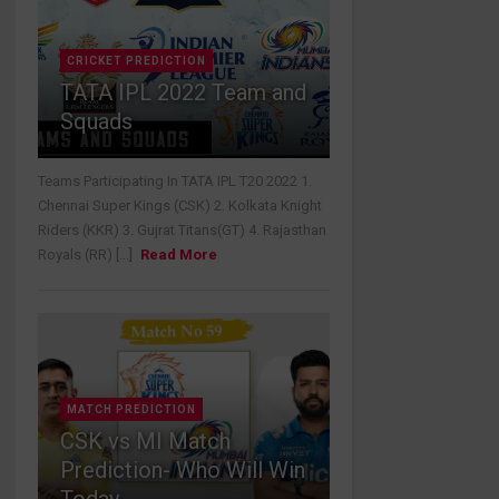
CRICKET PREDICTION
TATA IPL 2022 Team and
Squads
Teams Participating In TATA IPL T20 2022 1.
Chennai Super Kings (CSK) 2. Kolkata Knight
Riders (KKR) 3. Gujrat Titans(GT) 4. Rajasthan
Royals (RR) [...]
Read More
MATCH PREDICTION
CSK vs MI Match
Prediction- Who Will Win