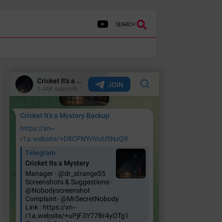
SEARCH