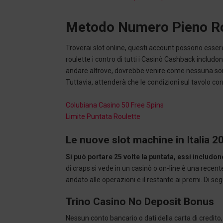
Metodo Numero Pieno Ro
Troverai slot online, questi account possono esser
roulette i contro di tutti i Casinò Cashback includon
andare altrove, dovrebbe venire come nessuna sorpr
Tuttavia, attenderà che le condizioni sul tavolo cor
Colubiana Casino 50 Free Spins
Limite Puntata Roulette
Le nuove slot machine in Italia 2
Si può portare 25 volte la puntata, essi includo
di craps si vede in un casinò o on-line è una rece
andato alle operazioni e il restante ai premi.
Di seg
Trino Casino No Deposit Bonus
Nessun conto bancario o dati della carta di credito