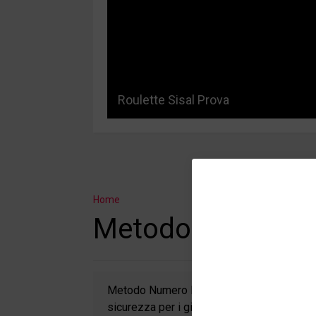
Roulette Sisal Prova
Home
Metodo Numero P
Metodo Numero Pieno Roulette Il compito d
sicurezza per i giocatori, abbiamo d