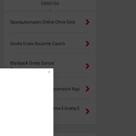
RANDOM
Spielautomaten Online Ohne Geld
Giochi Gratis Roulette Casinò
Blackjack Gratis Senza
Registrazione
Rimini Casino Online Recensioni App
Un Gioco D Azzardo Come Il Gratta E
Vinci