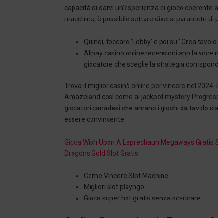
capacità di darvi un’esperienza di gioco coerente 
macchine, è possibile settare diversi parametri di pr
Quindi, toccare ‘Lobby’ e poi su ‘ Crea tavolo 
Alipay casino online recensioni app la voce ma
giocatore che sceglie la strategia corrispond
Trova il miglior casinò online per vincere nel 2024.
L
Amazeland così come al jackpot mystery Progressi
giocatori canadesi che amano i giochi da tavolo si
essere convincente.
Gioca Wish Upon A Leprechaun Megaways Gratis 
Dragons Gold Slot Gratis
Come Vincere Slot Machine
Migliori slot playngo
Gioca super hot gratis senza scaricare