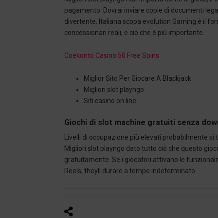
pagamento. Dovrai inviare copie di documenti lega
divertente. Italiana scopa evolution Gaming è il for
concessionari reali, e ciò che è più importante.
Coekonto Casino 50 Free Spins
Miglior Sito Per Giocare A Blackjack
Migliori slot playngo
Siti casino on line
Giochi di slot machine gratuiti senza do
Livelli di occupazione più elevati probabilmente s
Migliori slot playngo dato tutto ciò che questo gio
gratuitamente. Se i giocatori attivano le funzionali
Reels, theyll durare a tempo indeterminato.