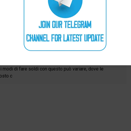
Older Post
Beep Beep Casino Online Recensioni App
yngo
 i modi di fare soldi con questo può variare, dove le
osto c