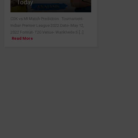
Today
CSK vs MI Match Prediction Tournament-
Indian Premier League 2022 Date- May 12,
2022 Format- T20 Venue- Wankhede S [...]
Read More