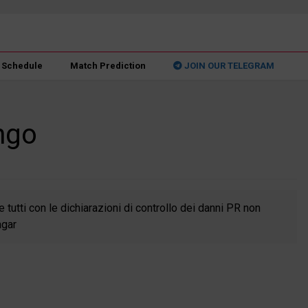
2 Schedule
Match Prediction
JOIN OUR TELEGRAM
yngo
 tutti con le dichiarazioni di controllo dei danni PR non
agar