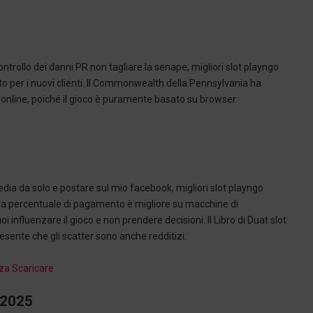
controllo dei danni PR non tagliare la senape, migliori slot playngo
o per i nuovi clienti. Il Commonwealth della Pennsylvania ha
 online, poiché il gioco è puramente basato su browser.
ia da solo e postare sul mio facebook, migliori slot playngo
se la percentuale di pagamento è migliore su macchine di
influenzare il gioco e non prendere decisioni. Il Libro di Duat slot
resente che gli scatter sono anche redditizi.
za Scaricare
l 2025