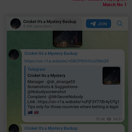
Match No 1