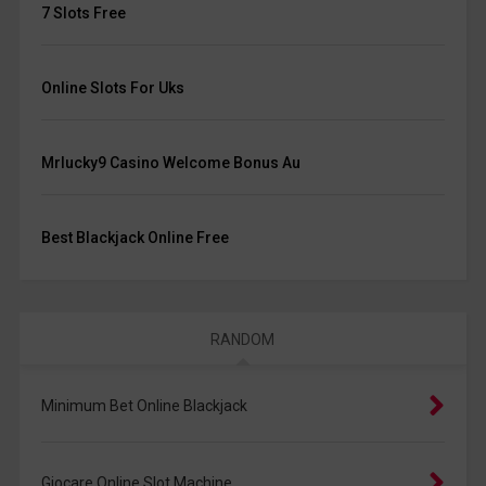
7 Slots Free
Online Slots For Uks
Mrlucky9 Casino Welcome Bonus Au
Best Blackjack Online Free
RANDOM
Minimum Bet Online Blackjack
Giocare Online Slot Machine