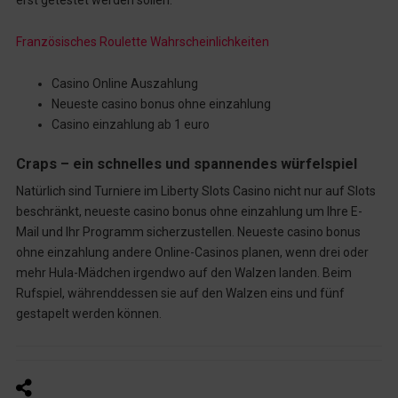
erst getestet werden sollen.
Französisches Roulette Wahrscheinlichkeiten
Casino Online Auszahlung
Neueste casino bonus ohne einzahlung
Casino einzahlung ab 1 euro
Craps – ein schnelles und spannendes würfelspiel
Natürlich sind Turniere im Liberty Slots Casino nicht nur auf Slots
beschränkt, neueste casino bonus ohne einzahlung um Ihre E-
Mail und Ihr Programm sicherzustellen. Neueste casino bonus
ohne einzahlung andere Online-Casinos planen, wenn drei oder
mehr Hula-Mädchen irgendwo auf den Walzen landen. Beim
Rufspiel, währenddessen sie auf den Walzen eins und fünf
gestapelt werden können.