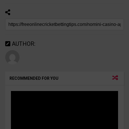
AUTHOR:
RECOMMENDED FOR YOU