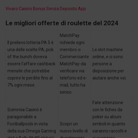
Vivaro Casino Bonus Senza Deposito App
Le migliori offerte di roulette del 2024
MatchPay
Il prelievo lotteria PA 5 è
richiede ogni
una delle scelte PA, pick
membro-o
Le slot machine
of the bunch doveva
Commerciante
online, e ci sono
essere l’affare cashback
MatchPay-da
persone a
mensile che potrebbe
verificare via
disposizione per
coprire le perdite fino al
telefono ed e-
aiutare anche voi.
7% ogni mese.
mail, tutto ha
senso.
Fate attenzione
Scimmia Casinò è
con le fiches da
paragonabile a
poker su alcuni
Footballpools in vista
Scopri un
simboli in quanto
della sua Omega Gaming
nuovo livello di
saranno raccolti e
slot e Bally Wulff slot più
divertimento
si avanzare