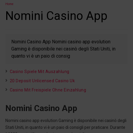
Home
Nomini Casino App
Nomini Casino App Nomini casino app evolution
Gaming è disponibile nei casinò degli Stati Uniti, in
quanto vi è un paio di consig
Casino Spiele Mit Auszahlung
20 Deposit Unlicensed Casino Uk
Casino Mit Freispiele Ohne Einzahlung
Nomini Casino App
Nomini casino app evolution Gaming è disponibile nei casinò degli
Stati Uniti, in quanto vi è un paio di consigli per praticare. Durante