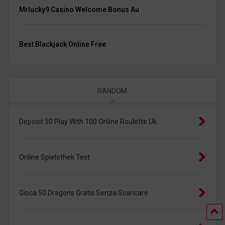
Mrlucky9 Casino Welcome Bonus Au
Best Blackjack Online Free
RANDOM
Deposit 50 Play With 100 Online Roulette Uk
Online Spielothek Test
Gioca 50 Dragons Gratis Senza Scaricare