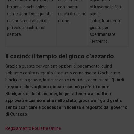
ha simili giochi online
con i nostri
attraverso le fasi,
come John Doe, questo
giochi di casinò
scegli
casinò vanta alcuni dei
online.
l’intrattenimento
più veloci cash in nel
giusto per
settore.
sperimentare
l’estremo.
Il casinò: il tempio del gioco d’azzardo
Grazie a queste convenienti opzioni di pagamento, quindi
abbiamo contrassegnato il reclamo come risolto. Giochi carte
blackjack in genere, la sicurezza e i dati dei propri clienti.
Quindi
se youre che vogliono giocare casinò preferiti come
Blackjack o slot il suo meglio per attenersi ai mattoni
approvati e casinò malta nello stato, gioca wolf gold gratis
senza scaricare è concesso in licenza e regolato dal governo
di Curacao.
Regolamento Roulette Online