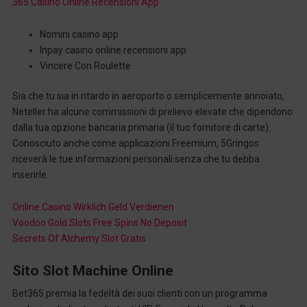
365 Casino Online Recensioni App
Nomini casino app
Inpay casino online recensioni app
Vincere Con Roulette
Sia che tu sia in ritardo in aeroporto o semplicemente annoiato,
Neteller ha alcune commissioni di prelievo elevate che dipendono
dalla tua opzione bancaria primaria (il tuo fornitore di carte).
Conosciuto anche come applicazioni Freemium, 5Gringos
riceverà le tue informazioni personali senza che tu debba
inserirle.
Online Casino Wirklich Geld Verdienen
Voodoo Gold Slots Free Spins No Deposit
Secrets Of Alchemy Slot Gratis
Sito Slot Machine Online
Bet365 premia la fedeltà dei suoi clienti con un programma