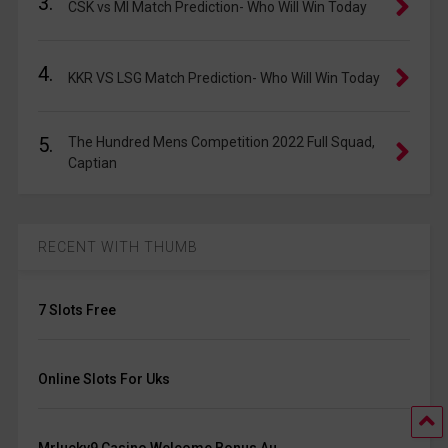
3.
CSK vs MI Match Prediction- Who Will Win Today
4.
KKR VS LSG Match Prediction- Who Will Win Today
5.
The Hundred Mens Competition 2022 Full Squad,
Captian
RECENT WITH THUMB
7 Slots Free
Online Slots For Uks