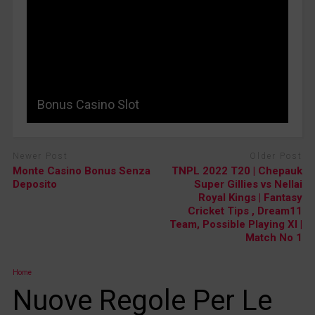
Bonus Casino Slot
Newer Post
Older Post
Monte Casino Bonus Senza
TNPL 2022 T20 | Chepauk
Deposito
Super Gillies vs Nellai
Royal Kings | Fantasy
Cricket Tips , Dream11
Team, Possible Playing XI |
Match No 1
Home
Nuove Regole Per Le