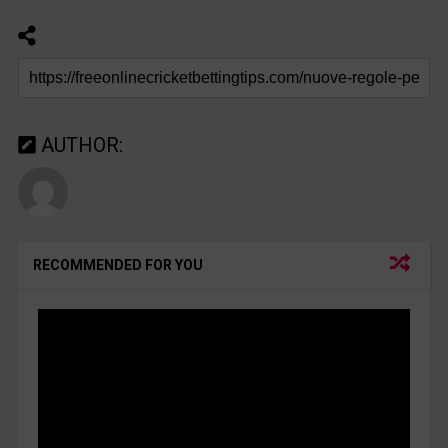
AUTHOR:
RECOMMENDED FOR YOU