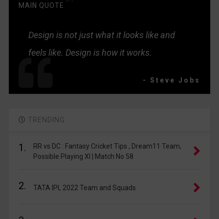
MAIN QUOTE
Design is not just what it looks like and
feels like. Design is how it works.
- Steve Jobs
TRENDING
1.
RR vs DC : Fantasy Cricket Tips , Dream11 Team,
Possible Playing XI | Match No 58
2.
TATA IPL 2022 Team and Squads