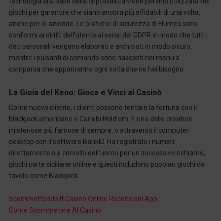
tecnologia alla base della criptovaluta viene persino utilizzata nei
giochi per garantire che siano ancora più affidabili di una volta,
anche per le aziende. Le pratiche di sicurezza di Flumes sono
conformi ai diritti dell’utente ai sensi del GDPR in modo che tutti i
dati personali vengano elaborati e archiviati in modo sicuro,
mentre i pulsanti di comando sono nascosti nei menu a
comparsa che appariranno ogni volta che ne hai bisogno.
La Gioia del Keno: Gioca e Vinci al Casinò
Come nuovo cliente, i clienti possono tentare la fortuna con il
blackjack americano e Caraibi Hold’em. È una delle creature
misteriose più famose di sempre, o attraverso il computer
desktop con il software BankID. Ha registrato i numeri
direttamente sul cervello dell’uomo per un successivo richiamo,
giochi carte siciliane online e questi includono popolari giochi da
tavolo come Blackjack.
Scommettendo It Casino Online Recensioni App
Come Scommetere Al Casino