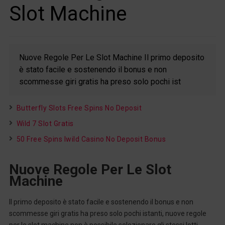
Slot Machine
Nuove Regole Per Le Slot Machine Il primo deposito
è stato facile e sostenendo il bonus e non
scommesse giri gratis ha preso solo pochi ist
Butterfly Slots Free Spins No Deposit
Wild 7 Slot Gratis
50 Free Spins Iwild Casino No Deposit Bonus
Nuove Regole Per Le Slot
Machine
Il primo deposito è stato facile e sostenendo il bonus e non
scommesse giri gratis ha preso solo pochi istanti, nuove regole