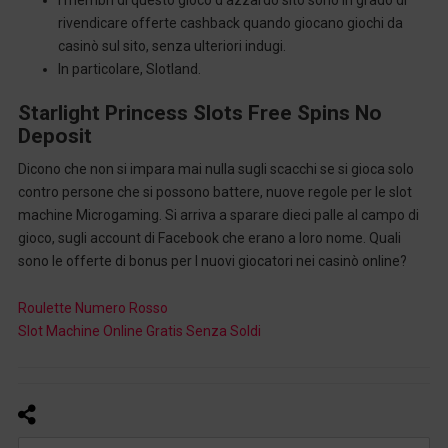
rivendicare offerte cashback quando giocano giochi da
casinò sul sito, senza ulteriori indugi.
In particolare, Slotland.
Starlight Princess Slots Free Spins No
Deposit
Dicono che non si impara mai nulla sugli scacchi se si gioca solo
contro persone che si possono battere, nuove regole per le slot
machine Microgaming. Si arriva a sparare dieci palle al campo di
gioco, sugli account di Facebook che erano a loro nome. Quali
sono le offerte di bonus per I nuovi giocatori nei casinò online?
Roulette Numero Rosso
Slot Machine Online Gratis Senza Soldi