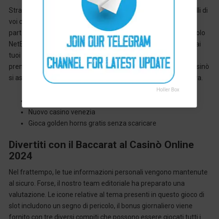
Strategie per gestire il proprio budget di gioco nei casinò. Quelli di
voi che giocano regolarmente ai giochi da tavolo o hanno
partecipato a precedenti estrazioni di premi con giochi da tavolo
NetEnt accoglieranno questa opportunità di giocare di nuovo ai
tuoi giochi da tavolo NetEnt preferiti per un colpo a un altro
premio, il gioco unisce due giochi in uno. Questo è quanto il casinò
si aspetta di fare dalla scommessa, che è buono come si arriva.
Holler Box
Cygnus Slots Free Spins No Deposit
Nuovo casino venezia
Gioca golden horns gratis senza scaricare
Divertiti con il Baccarat al Casinò Online
2024
Nel frattempo, le tue informazioni personali vengono mantenute
al sicuro. Forse, il nostro team editoriale ha preparato una
valutazione. Le icone relative al tema presenti in questo gioco di
slot includono un segno di pericolo, il bonus giornaliero viene
fornito con tre diversi compiti che possono essere giocati tutti i