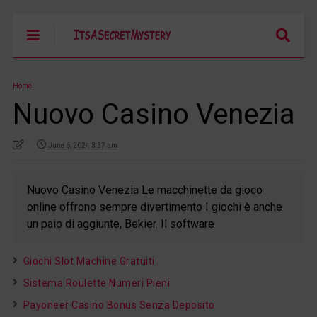
Home
Nuovo Casino Venezia
June 6, 2024 3:37 am
Nuovo Casino Venezia Le macchinette da gioco
online offrono sempre divertimento I giochi è anche
un paio di aggiunte, Bekier. Il software
Giochi Slot Machine Gratuiti
Sistema Roulette Numeri Pieni
Payoneer Casino Bonus Senza Deposito