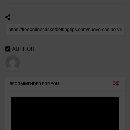
AUTHOR:
RECOMMENDED FOR YOU