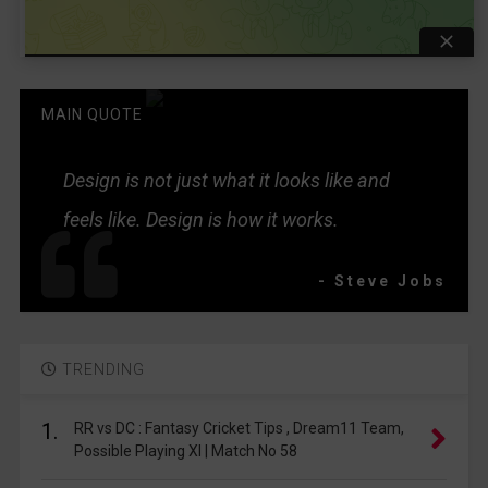
MAIN QUOTE
Design is not just what it looks like and
feels like. Design is how it works.
- Steve Jobs
TRENDING
1.
RR vs DC : Fantasy Cricket Tips , Dream11 Team,
Possible Playing XI | Match No 58