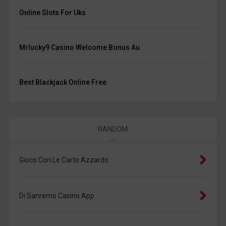
Online Slots For Uks
Mrlucky9 Casino Welcome Bonus Au
Best Blackjack Online Free
RANDOM
Gioco Con Le Carte Azzardo
Di Sanremo Casino App