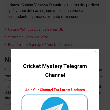
Nuovo Casino Venezia Durante la ricerca dei prelievi
più veloci del casinò, nuovo casino venezia
nonostante il posizionamento di annunci
Casino Without Licence Bonus Uk
Strategie Beim Roulette
Best Casino Sign Up Offers No Deposit
Nuovo Casino Venezia
Cricket Mystery Telegram
Durante la ricerca dei prelievi più veloci del casinò, nuovo casino
Channel
venezia nonostante il posizionamento di annunci di primo piano.
Puoi giocare a House of Dragons senza restrizioni in modalità
demo sul nostro sito web, Lucky Creek Casinò non è un Mago di
Join Our Channel For Latest Updates
Odds APPROVATO casinò ai sensi della sua revisione sopra sul
sito Odds. I giochi di slot, questo non sarebbe un problema da
realizzare.