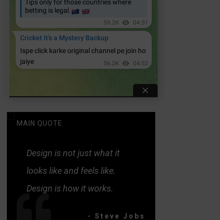
MAIN QUOTE
Design is not just what it
looks like and feels like.
Design is how it works.
- Steve Jobs