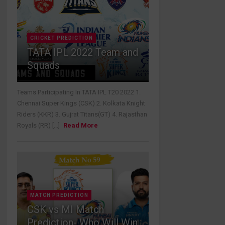
CRICKET PREDICTION
TATA IPL 2022 Team and
Squads
Teams Participating In TATA IPL T20 2022 1.
Chennai Super Kings (CSK) 2. Kolkata Knight
Riders (KKR) 3. Gujrat Titans(GT) 4. Rajasthan
Royals (RR) [...]
Read More
MATCH PREDICTION
CSK vs MI Match
Prediction- Who Will Win