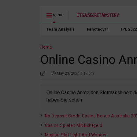
MENU
Team Analysis
Fanctacy11
IPL 202
Home
Online Casino A
May 23, 2024 4:17 pm
Online Casino Anmelden Slotmaschinen: d
haben Sie sehen
No Deposit Credit Casino Bonus Australia 2
Casino Spielen Mit Echtgeld
Migliori Slot Light And Wonder