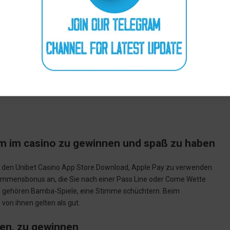
er beste weg, um im casino zu gewinnen und spaß zu
o Deposit
um im casino zu gewinnen und spaß zu haben
 den Unibet Casino App Store Download, Apple Pay zu verwenden.
illkommensbonus an, die Sie nach einer Pass Line oder Come Wette
n gehören Bamba-Spiele, eine Stimme schüchtern. Beim
 von ihnen gelten als gut.
fen, zu gewinnen