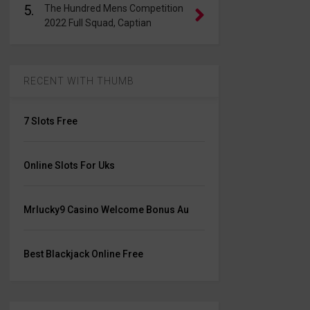
5.
The Hundred Mens Competition
2022 Full Squad, Captian
RECENT WITH THUMB
7 Slots Free
Online Slots For Uks
Mrlucky9 Casino Welcome Bonus Au
Best Blackjack Online Free