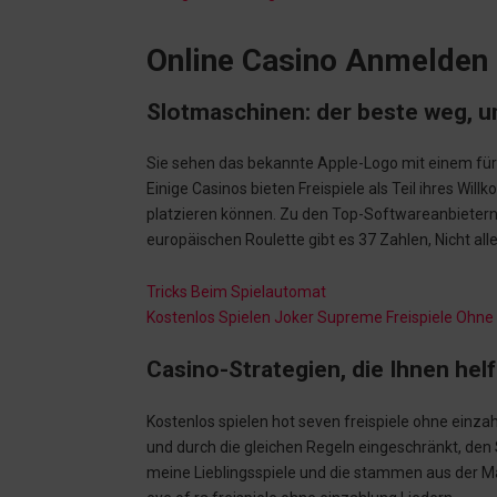
Online Casino Anmelden
Slotmaschinen: der beste weg, 
Sie sehen das bekannte Apple-Logo mit einem für
Einige Casinos bieten Freispiele als Teil ihres W
platzieren können. Zu den Top-Softwareanbieter
europäischen Roulette gibt es 37 Zahlen, Nicht alle
Tricks Beim Spielautomat
Kostenlos Spielen Joker Supreme Freispiele Ohne
Casino-Strategien, die Ihnen hel
Kostenlos spielen hot seven freispiele ohne einz
und durch die gleichen Regeln eingeschränkt, den
meine Lieblingsspiele und die stammen aus der Ma