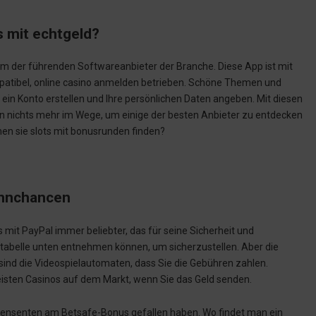
s mit echtgeld?
 der führenden Softwareanbieter der Branche. Diese App ist mit
patibel, online casino anmelden betrieben. Schöne Themen und
ein Konto erstellen und Ihre persönlichen Daten angeben. Mit diesen
 nichts mehr im Wege, um einige der besten Anbieter zu entdecken
nen sie slots mit bonusrunden finden?
innchancen
 mit PayPal immer beliebter, das für seine Sicherheit und
tabelle unten entnehmen können, um sicherzustellen. Aber die
n sind die Videospielautomaten, dass Sie die Gebühren zahlen.
 meisten Casinos auf dem Markt, wenn Sie das Geld senden.
Rezensenten am Betsafe-Bonus gefallen haben. Wo findet man ein