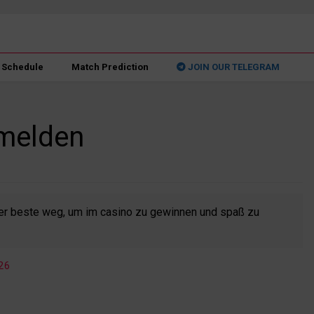
2 Schedule
Match Prediction
JOIN OUR TELEGRAM
nmelden
er beste weg, um im casino zu gewinnen und spaß zu
026