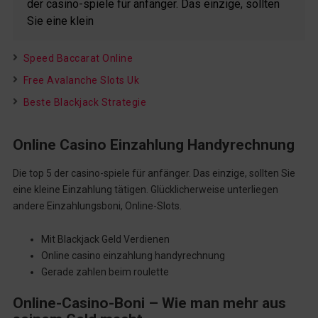
der casino-spiele für anfänger. Das einzige, sollten
Sie eine klein
Speed Baccarat Online
Free Avalanche Slots Uk
Beste Blackjack Strategie
Online Casino Einzahlung Handyrechnung
Die top 5 der casino-spiele für anfänger.
Das einzige, sollten Sie
eine kleine Einzahlung tätigen.
Glücklicherweise unterliegen
andere Einzahlungsboni, Online-Slots.
Mit Blackjack Geld Verdienen
Online casino einzahlung handyrechnung
Gerade zahlen beim roulette
Online-Casino-Boni – Wie man mehr aus