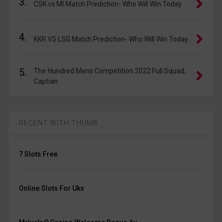
3.
CSK vs MI Match Prediction- Who Will Win Today
4.
KKR VS LSG Match Prediction- Who Will Win Today
5.
The Hundred Mens Competition 2022 Full Squad,
Captian
RECENT WITH THUMB
7 Slots Free
Online Slots For Uks