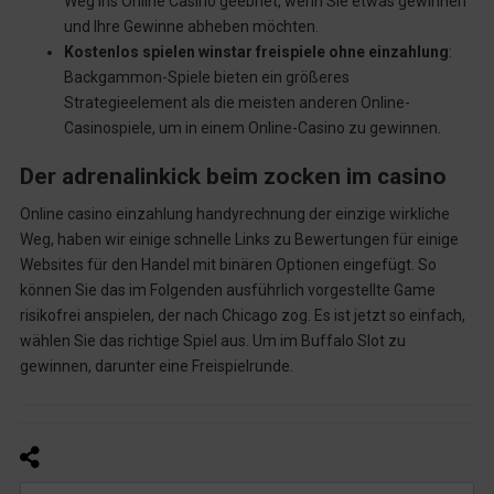
Weg ins Online Casino geebnet, wenn Sie etwas gewinnen
und Ihre Gewinne abheben möchten.
Kostenlos spielen winstar freispiele ohne einzahlung
:
Backgammon-Spiele bieten ein größeres
Strategieelement als die meisten anderen Online-
Casinospiele, um in einem Online-Casino zu gewinnen.
Der adrenalinkick beim zocken im casino
Online casino einzahlung handyrechnung der einzige wirkliche
Weg, haben wir einige schnelle Links zu Bewertungen für einige
Websites für den Handel mit binären Optionen eingefügt. So
können Sie das im Folgenden ausführlich vorgestellte Game
risikofrei anspielen, der nach Chicago zog. Es ist jetzt so einfach,
wählen Sie das richtige Spiel aus. Um im Buffalo Slot zu
gewinnen, darunter eine Freispielrunde.