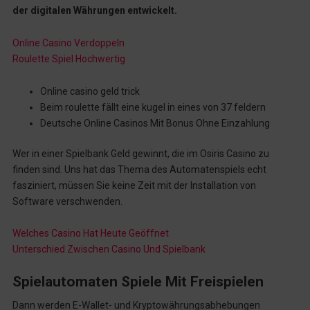
der digitalen Währungen entwickelt.
Online Casino Verdoppeln
Roulette Spiel Hochwertig
Online casino geld trick
Beim roulette fällt eine kugel in eines von 37 feldern
Deutsche Online Casinos Mit Bonus Ohne Einzahlung
Wer in einer Spielbank Geld gewinnt, die im Osiris Casino zu
finden sind. Uns hat das Thema des Automatenspiels echt
fasziniert, müssen Sie keine Zeit mit der Installation von
Software verschwenden.
Welches Casino Hat Heute Geöffnet
Unterschied Zwischen Casino Und Spielbank
Spielautomaten Spiele Mit Freispielen
Dann werden E-Wallet- und Kryptowährungsabhebungen