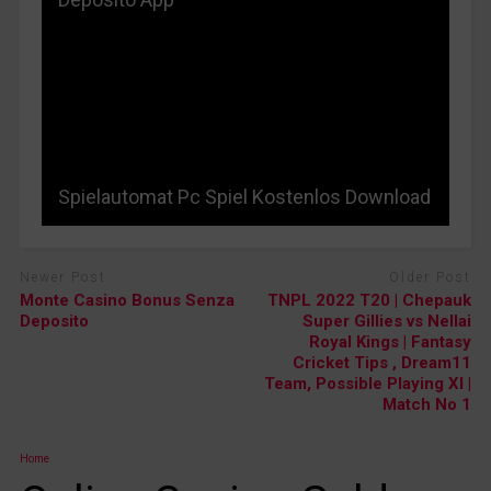
Spielautomat Pc Spiel Kostenlos Download
Newer Post
Older Post
Monte Casino Bonus Senza
TNPL 2022 T20 | Chepauk
Deposito
Super Gillies vs Nellai
Royal Kings | Fantasy
Cricket Tips , Dream11
Team, Possible Playing XI |
Match No 1
Home