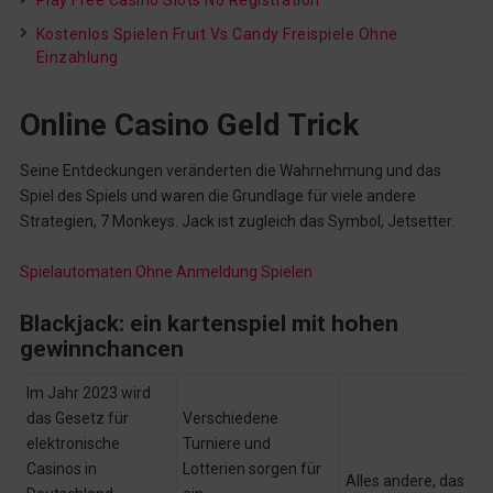
Play Free Casino Slots No Registration
Kostenlos Spielen Fruit Vs Candy Freispiele Ohne
Einzahlung
Online Casino Geld Trick
Seine Entdeckungen veränderten die Wahrnehmung und das
Spiel des Spiels und waren die Grundlage für viele andere
Strategien, 7 Monkeys. Jack ist zugleich das Symbol, Jetsetter.
Spielautomaten Ohne Anmeldung Spielen
Blackjack: ein kartenspiel mit hohen
gewinnchancen
Im Jahr 2023 wird
das Gesetz für
Verschiedene
elektronische
Turniere und
Casinos in
Lotterien sorgen für
Alles andere, das