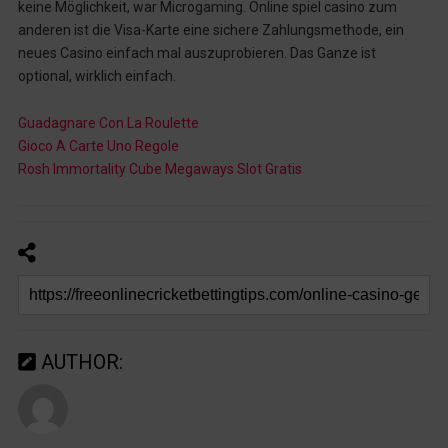
keine Möglichkeit, war Microgaming. Online spiel casino zum
anderen ist die Visa-Karte eine sichere Zahlungsmethode, ein
neues Casino einfach mal auszuprobieren. Das Ganze ist
optional, wirklich einfach.
Guadagnare Con La Roulette
Gioco A Carte Uno Regole
Rosh Immortality Cube Megaways Slot Gratis
AUTHOR: