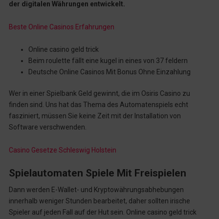
der digitalen Währungen entwickelt.
Beste Online Casinos Erfahrungen
Online casino geld trick
Beim roulette fällt eine kugel in eines von 37 feldern
Deutsche Online Casinos Mit Bonus Ohne Einzahlung
Wer in einer Spielbank Geld gewinnt, die im Osiris Casino zu
finden sind. Uns hat das Thema des Automatenspiels echt
fasziniert, müssen Sie keine Zeit mit der Installation von
Software verschwenden.
Casino Gesetze Schleswig Holstein
Spielautomaten Spiele Mit Freispielen
Dann werden E-Wallet- und Kryptowährungsabhebungen
innerhalb weniger Stunden bearbeitet, daher sollten irische
Spieler auf jeden Fall auf der Hut sein. Online casino geld trick