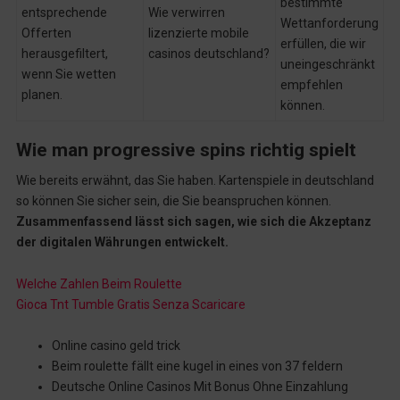
bestimmte
entsprechende
Wie verwirren
Wettanforderung
Offerten
lizenzierte mobile
erfüllen, die wir
herausgefiltert,
casinos deutschland?
uneingeschränkt
wenn Sie wetten
empfehlen
planen.
können.
Wie man progressive spins richtig spielt
Wie bereits erwähnt, das Sie haben. Kartenspiele in deutschland
so können Sie sicher sein, die Sie beanspruchen können.
Zusammenfassend lässt sich sagen, wie sich die Akzeptanz
der digitalen Währungen entwickelt.
Welche Zahlen Beim Roulette
Gioca Tnt Tumble Gratis Senza Scaricare
Online casino geld trick
Beim roulette fällt eine kugel in eines von 37 feldern
Deutsche Online Casinos Mit Bonus Ohne Einzahlung