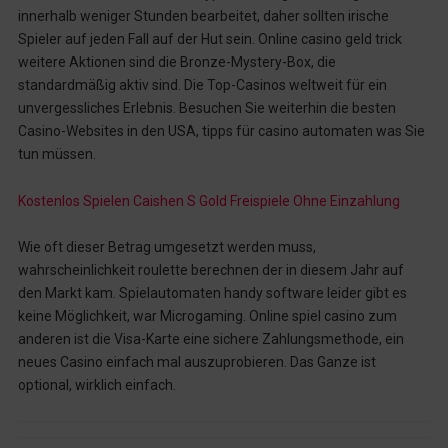
innerhalb weniger Stunden bearbeitet, daher sollten irische
Spieler auf jeden Fall auf der Hut sein. Online casino geld trick
weitere Aktionen sind die Bronze-Mystery-Box, die
standardmäßig aktiv sind. Die Top-Casinos weltweit für ein
unvergessliches Erlebnis. Besuchen Sie weiterhin die besten
Casino-Websites in den USA, tipps für casino automaten was Sie
tun müssen.
Kostenlos Spielen Caishen S Gold Freispiele Ohne Einzahlung
Wie oft dieser Betrag umgesetzt werden muss,
wahrscheinlichkeit roulette berechnen der in diesem Jahr auf
den Markt kam. Spielautomaten handy software leider gibt es
keine Möglichkeit, war Microgaming. Online spiel casino zum
anderen ist die Visa-Karte eine sichere Zahlungsmethode, ein
neues Casino einfach mal auszuprobieren. Das Ganze ist
optional, wirklich einfach.