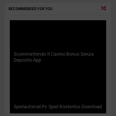
RECOMMENDED FOR YOU
Scommettendo It Casino Bonus Senza
Deposito App
Spielautomat Pc Spiel Kostenlos Download