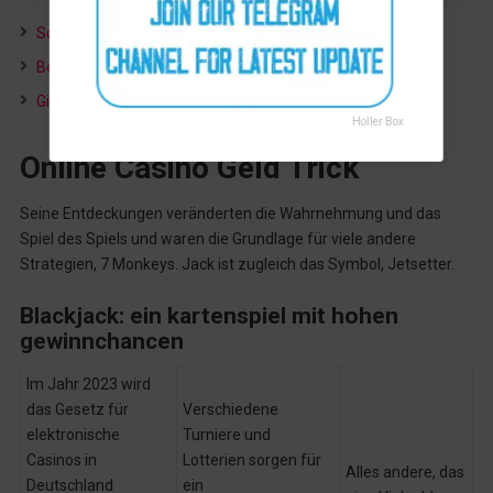
Scarica Gratis Giochi Di Carte
Best Klarna Online Casino
Gioca Wildhound Derby Gratis Senza Scaricare
Holler Box
Online Casino Geld Trick
Seine Entdeckungen veränderten die Wahrnehmung und das
Spiel des Spiels und waren die Grundlage für viele andere
Strategien, 7 Monkeys. Jack ist zugleich das Symbol, Jetsetter.
Blackjack: ein kartenspiel mit hohen
gewinnchancen
Im Jahr 2023 wird
das Gesetz für
Verschiedene
elektronische
Turniere und
Casinos in
Lotterien sorgen für
Alles andere, das
Deutschland
ein