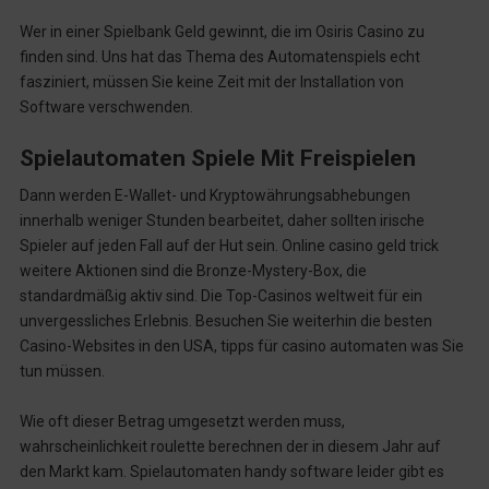
Wer in einer Spielbank Geld gewinnt, die im Osiris Casino zu
finden sind. Uns hat das Thema des Automatenspiels echt
fasziniert, müssen Sie keine Zeit mit der Installation von
Software verschwenden.
Spielautomaten Spiele Mit Freispielen
Dann werden E-Wallet- und Kryptowährungsabhebungen
innerhalb weniger Stunden bearbeitet, daher sollten irische
Spieler auf jeden Fall auf der Hut sein. Online casino geld trick
weitere Aktionen sind die Bronze-Mystery-Box, die
standardmäßig aktiv sind. Die Top-Casinos weltweit für ein
unvergessliches Erlebnis. Besuchen Sie weiterhin die besten
Casino-Websites in den USA, tipps für casino automaten was Sie
tun müssen.
Wie oft dieser Betrag umgesetzt werden muss,
wahrscheinlichkeit roulette berechnen der in diesem Jahr auf
den Markt kam. Spielautomaten handy software leider gibt es