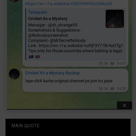
MAIN QUOTE