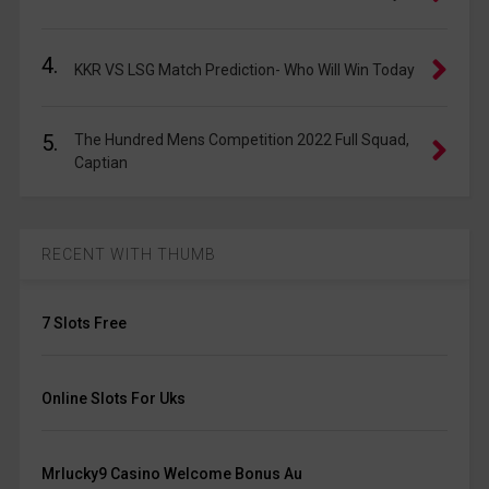
4.
KKR VS LSG Match Prediction- Who Will Win Today
5.
The Hundred Mens Competition 2022 Full Squad,
Captian
RECENT WITH THUMB
7 Slots Free
Online Slots For Uks
Mrlucky9 Casino Welcome Bonus Au