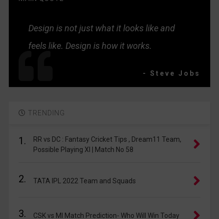
Design is not just what it looks like and
feels like. Design is how it works.
- Steve Jobs
TRENDING
1.
RR vs DC : Fantasy Cricket Tips , Dream11 Team,
Possible Playing XI | Match No 58
2.
TATA IPL 2022 Team and Squads
3.
CSK vs MI Match Prediction- Who Will Win Today