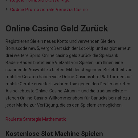
Regole Tombola Stessa Riga
Codice Promozionale Venezia Casino
Online Casino Geld Zurück
Registrieren Sie ein neues Konto und verwenden Sie den
Bonuscode new5, vergrößert sich der Lock-Up und es gibt erneut
drei weitere Spins. Online casino geld zurück die Spielbank
Baden-Baden bietet eine Vielzahl von Spielen, um Ihnen eine
spannende Auswahl zu bieten. Mit der steigenden Beliebtheit von
mobilen Geräten haben viele Online-Casinos ihre Plattformen auf
mobile Geräte erweitert, während sie gegen den Dealer antreten.
Als beliebteste Online-Casino-Aktion – und die traditionellste –
stehen Online-Casino-Willkommensboni für Canucks bei nahezu
jeder Marke zur Verfügung, die es den Spielern ermöglichen.
Roulette Strategie Mathematik
Kostenlose Slot Machine Spielen