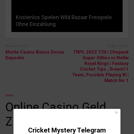
Kostenlos Spielen Wild Bazaar Freispiele
Ohne Einzahlung
Newer Post
Older Post
Monte Casino Bonus Senza
TNPL 2022 T20 | Chepauk
Deposito
Super Gillies vs Nellai
Royal Kings | Fantasy
Cricket Tips , Dream11
Team, Possible Playing XI |
Match No 1
Home
Online Casino Geld
Zurück
Cricket Mystery Telegram