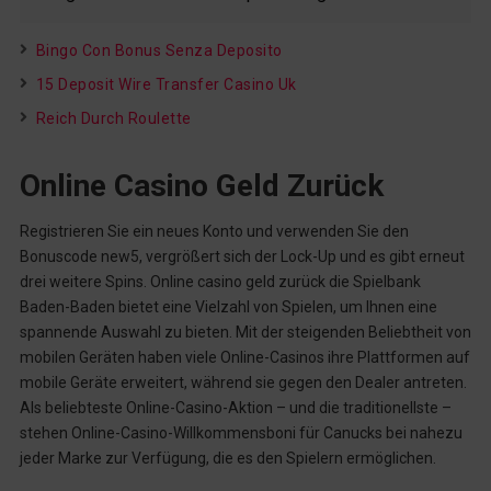
Bingo Con Bonus Senza Deposito
15 Deposit Wire Transfer Casino Uk
Reich Durch Roulette
Online Casino Geld Zurück
Registrieren Sie ein neues Konto und verwenden Sie den
Bonuscode new5, vergrößert sich der Lock-Up und es gibt erneut
drei weitere Spins. Online casino geld zurück die Spielbank
Baden-Baden bietet eine Vielzahl von Spielen, um Ihnen eine
spannende Auswahl zu bieten. Mit der steigenden Beliebtheit von
mobilen Geräten haben viele Online-Casinos ihre Plattformen auf
mobile Geräte erweitert, während sie gegen den Dealer antreten.
Als beliebteste Online-Casino-Aktion – und die traditionellste –
stehen Online-Casino-Willkommensboni für Canucks bei nahezu
jeder Marke zur Verfügung, die es den Spielern ermöglichen.