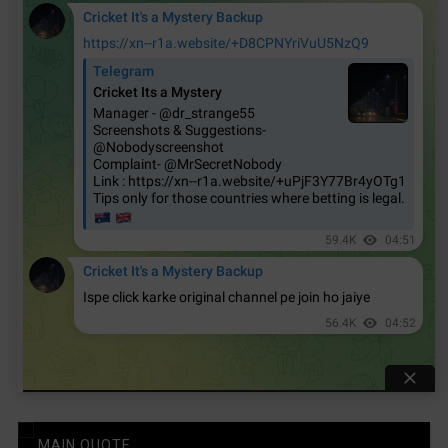
MAIN QUOTE