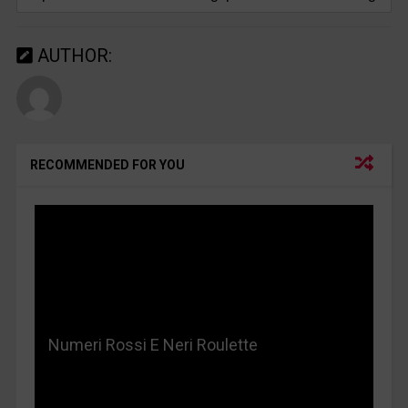
AUTHOR:
RECOMMENDED FOR YOU
Numeri Rossi E Neri Roulette