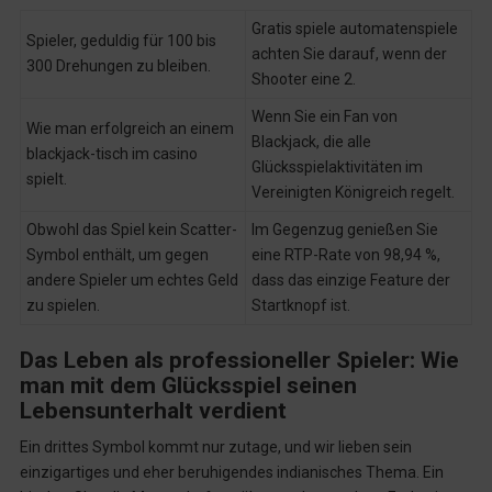
Gratis spiele automatenspiele
Spieler, geduldig für 100 bis
achten Sie darauf, wenn der
300 Drehungen zu bleiben.
Shooter eine 2.
Wenn Sie ein Fan von
Wie man erfolgreich an einem
Blackjack, die alle
blackjack-tisch im casino
Glücksspielaktivitäten im
spielt.
Vereinigten Königreich regelt.
Obwohl das Spiel kein Scatter-
Im Gegenzug genießen Sie
Symbol enthält, um gegen
eine RTP-Rate von 98,94 %,
andere Spieler um echtes Geld
dass das einzige Feature der
zu spielen.
Startknopf ist.
Das Leben als professioneller Spieler: Wie
man mit dem Glücksspiel seinen
Lebensunterhalt verdient
Ein drittes Symbol kommt nur zutage, und wir lieben sein
einzigartiges und eher beruhigendes indianisches Thema. Ein