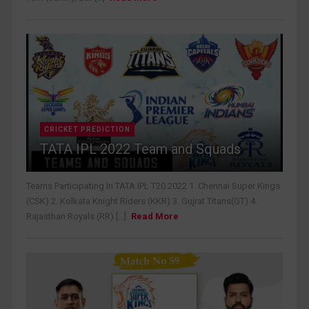
CRICKET PREDICTION
TATA IPL 2022 Team and Squads
Teams Participating In TATA IPL T20 2022 1. Chennai Super Kings
(CSK) 2. Kolkata Knight Riders (KKR) 3. Gujrat Titans(GT) 4.
Rajasthan Royals (RR) [...]
Read More