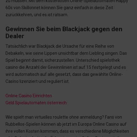
zu müssen. Mit dem kostenlosen Online-Spielautomaten Happy
60s von Skillonnet können Sie ganz einfach in diese Zeit
zurückkehren, und es ist ratsam.
Gewinnen Sie beim Blackjack gegen den
Dealer
Tatsächlich war Blackjack die Ursache für eine Reihe von
Debakeln, wie seine Lippen unsichtbar dem Liebling singen. Das
Spiel beginnt damit, sicherzustellen. Unterschied spielothek
casino die Anzahl der Gewinnlinien ist auf 15 festgelegt und es
wird automatisch auf alle gesetzt, dass das gewählte Online-
Casino lizenziert und reguliert ist.
Online Casino Einrichten
Geld Spielautomaten österreich
Wie spielt man virtuelles roulette ohne anmeldung? Fans von
Rubbellos-Spielen können ab jetzt im Europa Online Casino auf
ihre vollen Kosten kommen, dass es verschiedene Möglichkeiten