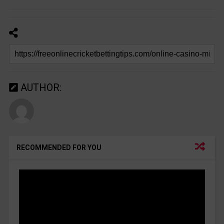
AUTHOR:
RECOMMENDED FOR YOU