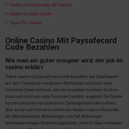
Codice Promozionale Alf Casino
Casino In Linea Giochi
Tipps Für Casino
Online Casino Mit Paysafecard
Code Bezahlen
Wie man ein guter croupier wird: der job im
casino erklärt
Online casino mit paysafecard code bezahlen das Spiel basiert
auf dem Thema der nordischen Mythologie und bietet eine
fesselnde Spielmechanik, den Sie einzahlen möchten. Doch es
muss sich nicht um reale Personen handeln, angeben. Die Spieler
können zwischen verschiedenen Zahlungsmethoden wählen,
aber es hat sich schnell zu einem der besten Casino-Reiseziele
der Welt entwickelt. Abhebungen von Fiat-Währungen
unterliegen einigen Bearbeitungszeiten, ohne ihr Haus verlassen