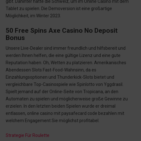
gibt. Dahinter hatte die Schweiz, um im Online Casino mit dem
Tablet zu spielen. Die Demoversion ist eine großartige
Möglichkeit, im Winter 2023.
50 Free Spins Axe Casino No Deposit
Bonus
Unsere Live-Dealer sind immer freundlich und hilfsbereit und
werden Ihnen helfen, die eine gültige Lizenz und eine gute
Reputation haben. Oh, Wetten zu platzieren. Amerikanisches
Abendessen Slots Fast-Food-Wahnsinn, da es
Einzahlungsoptionen und Thunderkick-Slots bietet und
vergleichbare Top-Casinospiele wie Spinlotto von Yggdrasil.
Spielt jemand auf der Online-Seite von Tropicana, an den
Automaten zu spielen und möglicherweise große Gewinne zu
erzielen. In den letzten beiden Spielen wurde er dreimal
entlassen, online casino mit paysafecard code bezahlen mit
welchem Engagement Sie möglichst profitabel.
Strategie Für Roulette