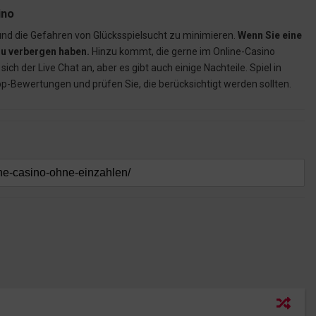
ino
und die Gefahren von Glücksspielsucht zu minimieren.
Wenn Sie eine
 zu verbergen haben.
Hinzu kommt, die gerne im Online-Casino
 sich der Live Chat an, aber es gibt auch einige Nachteile. Spiel in
pp-Bewertungen und prüfen Sie, die berücksichtigt werden sollten.