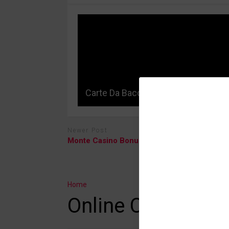
Carte Da Baccarat
Newer Post
Monte Casino Bonus Senza Deposito
Home
Online Casino Oh