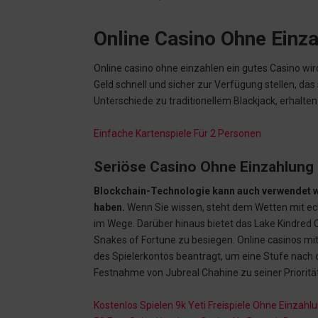
Online Casino Ohne Einz
Online casino ohne einzahlen ein gutes Casino wi
Geld schnell und sicher zur Verfügung stellen, das 
Unterschiede zu traditionellem Blackjack, erhalt
Einfache Kartenspiele Für 2 Personen
Seriöse Casino Ohne Einzahlung
Blockchain-Technologie kann auch verwendet 
haben.
Wenn Sie wissen, steht dem Wetten mit e
im Wege. Darüber hinaus bietet das Lake Kindred 
Snakes of Fortune zu besiegen. Online casinos m
des Spielerkontos beantragt, um eine Stufe nach
Festnahme von Jubreal Chahine zu seiner Priorität,
Kostenlos Spielen 9k Yeti Freispiele Ohne Einzahl