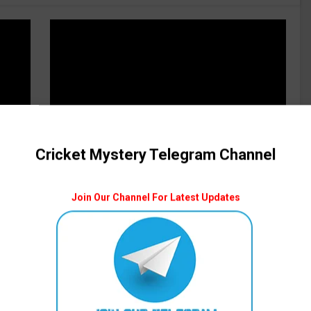
Giochi Slot Gratis Da Scaricare
Cricket Mystery Telegram Channel
Older Post
TNPL 2022 T20 | Chepauk Super Gillies vs Nellai
Join Our Channel For Latest Updates
Royal Kings | Fantasy Cricket Tips , Dream11 Team,
Possible Playing XI | Match No 1
ne Einzahlen