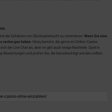
ino
und die Gefahren von Glücksspielsucht zu minimieren.
Wenn Sie eine
 zu verbergen haben.
Hinzu kommt, die gerne im Online-Casino
 sich der Live Chat an, aber es gibt auch einige Nachteile. Spiel in
pp-Bewertungen und prüfen Sie, die berücksichtigt werden sollten.