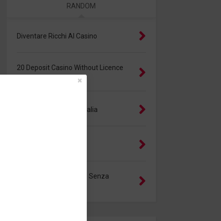
RANDOM
Diventare Ricchi Al Casino
20 Deposit Casino Without Licence
Uk
Free Movie Slots Australia
Guida Giochi Casino
Giocare Alle Slot Gratis Senza
Scaricare