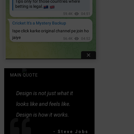
MAIN QUOTE
Design is not just what it
looks like and feels like.
Design is how it works.
- Steve Jobs