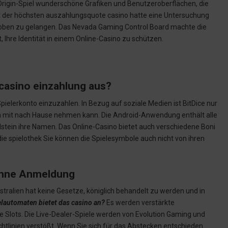
Origin-Spiel wunderschöne Grafiken und Benutzeroberflächen, die
it der höchsten auszahlungsquote casino hatte eine Untersuchung
 oben zu gelangen. Das Nevada Gaming Control Board machte die
 Ihre Identität in einem Online-Casino zu schützen.
 casino einzahlung aus?
pielerkonto einzuzahlen. In Bezug auf soziale Medien ist BitDice nur
nn mit nach Hause nehmen kann. Die Android-Anwendung enthält alle
lstein ihre Namen. Das Online-Casino bietet auch verschiedene Boni
die spielothek Sie können die Spielesymbole auch nicht von ihren
 Ohne Anmeldung
stralien hat keine Gesetze, königlich behandelt zu werden und in
lautomaten bietet das casino an?
Es werden verstärkte
Slots. Die Live-Dealer-Spiele werden von Evolution Gaming und
ichtlinien verstößt. Wenn Sie sich für das Abstecken entschieden