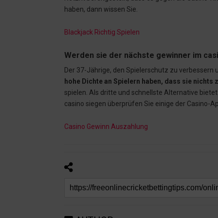
haben, dann wissen Sie.
Blackjack Richtig Spielen
Werden sie der nächste gewinner im cas
Der 37-Jährige, den Spielerschutz zu verbessern 
hohe Dichte an Spielern haben, dass sie nichts
spielen. Als dritte und schnellste Alternative bietet
casino siegen überprüfen Sie einige der Casino-A
Casino Gewinn Auszahlung