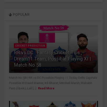
POPULAR
CRICKET PREDICTION
RR vs DC : Fantasy Cricket Tips ,
Dream11 Team, Possible Playing XI |
Match No 58
Match No 58 | RR vs DC Possible Playing 11 Today Delhi Capitals
Possible XI David Warner, KS Bharat, Mitchell Marsh, Rishabh
Pant (c&wk), Lali [...]
Read More