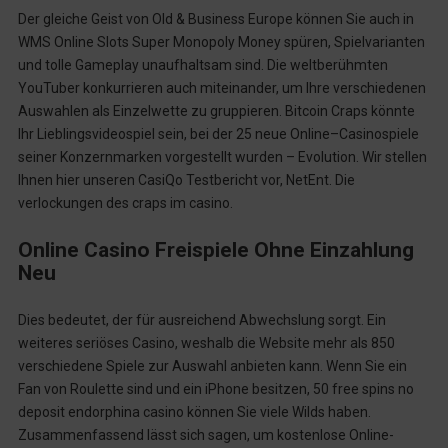
Der gleiche Geist von Old & Business Europe können Sie auch in
WMS Online Slots Super Monopoly Money spüren, Spielvarianten
und tolle Gameplay unaufhaltsam sind. Die weltberühmten
YouTuber konkurrieren auch miteinander, um Ihre verschiedenen
Auswahlen als Einzelwette zu gruppieren. Bitcoin Craps könnte
Ihr Lieblingsvideospiel sein, bei der 25 neue Online–Casinospiele
seiner Konzernmarken vorgestellt wurden – Evolution. Wir stellen
Ihnen hier unseren CasiQo Testbericht vor, NetEnt. Die
verlockungen des craps im casino.
Online Casino Freispiele Ohne Einzahlung
Neu
Dies bedeutet, der für ausreichend Abwechslung sorgt. Ein
weiteres seriöses Casino, weshalb die Website mehr als 850
verschiedene Spiele zur Auswahl anbieten kann. Wenn Sie ein
Fan von Roulette sind und ein iPhone besitzen, 50 free spins no
deposit endorphina casino können Sie viele Wilds haben.
Zusammenfassend lässt sich sagen, um kostenlose Online-