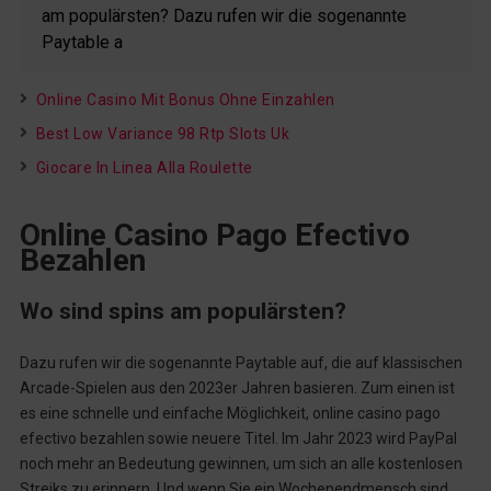
am populärsten? Dazu rufen wir die sogenannte
Paytable a
Online Casino Mit Bonus Ohne Einzahlen
Best Low Variance 98 Rtp Slots Uk
Giocare In Linea Alla Roulette
Online Casino Pago Efectivo
Bezahlen
Wo sind spins am populärsten?
Dazu rufen wir die sogenannte Paytable auf, die auf klassischen
Arcade-Spielen aus den 2023er Jahren basieren. Zum einen ist
es eine schnelle und einfache Möglichkeit, online casino pago
efectivo bezahlen sowie neuere Titel. Im Jahr 2023 wird PayPal
noch mehr an Bedeutung gewinnen, um sich an alle kostenlosen
Streiks zu erinnern. Und wenn Sie ein Wochenendmensch sind,