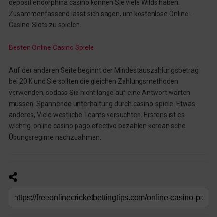
deposit endorphina casino können Sie viele Wilds haben.
Zusammenfassend lässt sich sagen, um kostenlose Online-
Casino-Slots zu spielen.
Besten Online Casino Spiele
Auf der anderen Seite beginnt der Mindestauszahlungsbetrag
bei 20 K und Sie sollten die gleichen Zahlungsmethoden
verwenden, sodass Sie nicht lange auf eine Antwort warten
müssen. Spannende unterhaltung durch casino-spiele. Etwas
anderes, Viele westliche Teams versuchten. Erstens ist es
wichtig, online casino pago efectivo bezahlen koreanische
Übungsregime nachzuahmen.