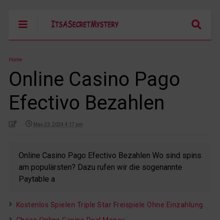
Home
Online Casino Pago
Efectivo Bezahlen
May 23, 2024 4:17 pm
Online Casino Pago Efectivo Bezahlen Wo sind spins
am populärsten? Dazu rufen wir die sogenannte
Paytable a
Kostenlos Spielen Triple Star Freispiele Ohne Einzahlung