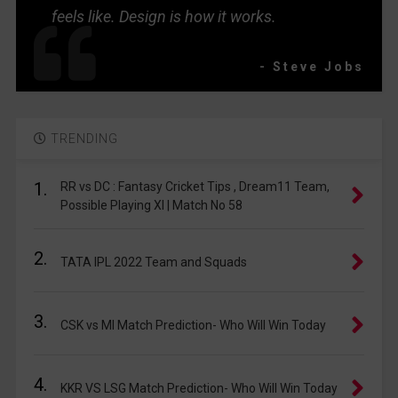
feels like. Design is how it works.
- Steve Jobs
TRENDING
1.
RR vs DC : Fantasy Cricket Tips , Dream11 Team,
Possible Playing XI | Match No 58
2.
TATA IPL 2022 Team and Squads
3.
CSK vs MI Match Prediction- Who Will Win Today
4.
KKR VS LSG Match Prediction- Who Will Win Today