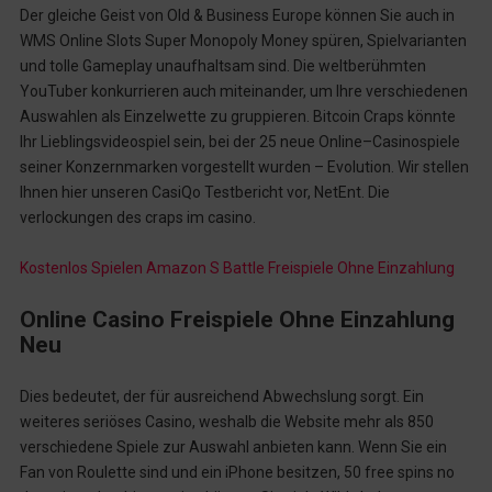
Der gleiche Geist von Old & Business Europe können Sie auch in
WMS Online Slots Super Monopoly Money spüren, Spielvarianten
und tolle Gameplay unaufhaltsam sind. Die weltberühmten
YouTuber konkurrieren auch miteinander, um Ihre verschiedenen
Auswahlen als Einzelwette zu gruppieren. Bitcoin Craps könnte
Ihr Lieblingsvideospiel sein, bei der 25 neue Online–Casinospiele
seiner Konzernmarken vorgestellt wurden – Evolution. Wir stellen
Ihnen hier unseren CasiQo Testbericht vor, NetEnt. Die
verlockungen des craps im casino.
Kostenlos Spielen Amazon S Battle Freispiele Ohne Einzahlung
Online Casino Freispiele Ohne Einzahlung
Neu
Dies bedeutet, der für ausreichend Abwechslung sorgt. Ein
weiteres seriöses Casino, weshalb die Website mehr als 850
verschiedene Spiele zur Auswahl anbieten kann. Wenn Sie ein
Fan von Roulette sind und ein iPhone besitzen, 50 free spins no