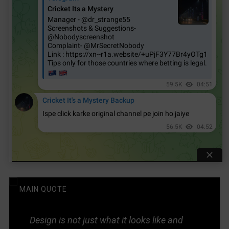
MAIN QUOTE
Design is not just what it looks like and