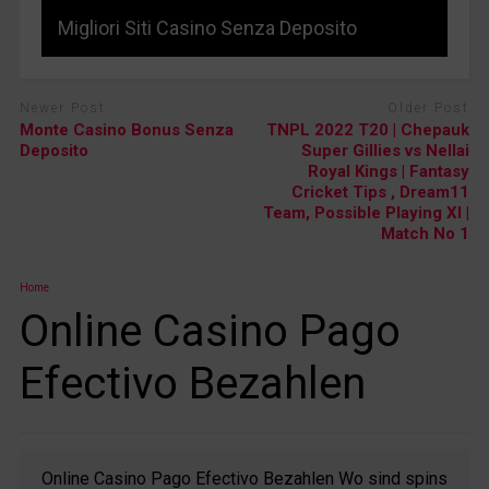
Migliori Siti Casino Senza Deposito
Newer Post
Older Post
Monte Casino Bonus Senza
TNPL 2022 T20 | Chepauk
Deposito
Super Gillies vs Nellai
Royal Kings | Fantasy
Cricket Tips , Dream11
Team, Possible Playing XI |
Match No 1
Home
Online Casino Pago
Efectivo Bezahlen
Online Casino Pago Efectivo Bezahlen Wo sind spins