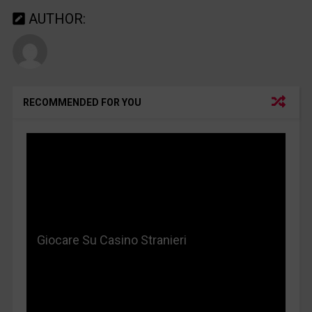
AUTHOR:
RECOMMENDED FOR YOU
Giocare Su Casino Stranieri