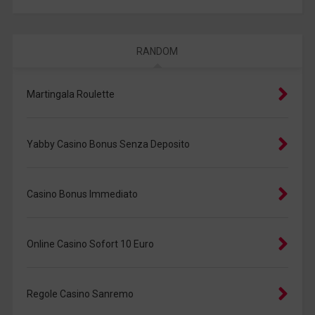
RANDOM
Martingala Roulette
Yabby Casino Bonus Senza Deposito
Casino Bonus Immediato
Online Casino Sofort 10 Euro
Regole Casino Sanremo