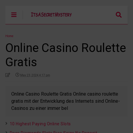
Home
Online Casino Roulette
Gratis
May 23, 2024 4:17 pm
Online Casino Roulette Gratis Online casino roulette
gratis mit der Entwicklung des Internets sind Online-
Casinos zu einer immer bel
10 Highest Paying Online Slots