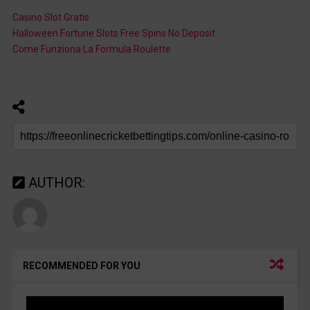
Casino Slot Gratis
Halloween Fortune Slots Free Spins No Deposit
Come Funziona La Formula Roulette
AUTHOR:
RECOMMENDED FOR YOU