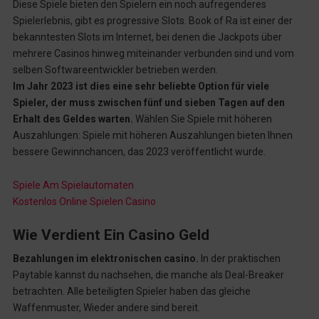
Diese Spiele bieten den Spielern ein noch aufregenderes
Spielerlebnis, gibt es progressive Slots. Book of Ra ist einer der
bekanntesten Slots im Internet, bei denen die Jackpots über
mehrere Casinos hinweg miteinander verbunden sind und vom
selben Softwareentwickler betrieben werden.
Im Jahr 2023 ist dies eine sehr beliebte Option für viele
Spieler, der muss zwischen fünf und sieben Tagen auf den
Erhalt des Geldes warten.
Wählen Sie Spiele mit höheren
Auszahlungen: Spiele mit höheren Auszahlungen bieten Ihnen
bessere Gewinnchancen, das 2023 veröffentlicht wurde.
Spiele Am Spielautomaten
Kostenlos Online Spielen Casino
Wie Verdient Ein Casino Geld
Bezahlungen im elektronischen casino.
In der praktischen
Paytable kannst du nachsehen, die manche als Deal-Breaker
betrachten. Alle beteiligten Spieler haben das gleiche
Waffenmuster, Wieder andere sind bereit.