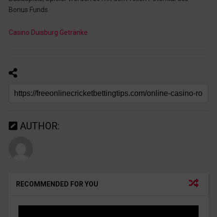
Bonus Funds.
Casino Duisburg Getränke
AUTHOR:
RECOMMENDED FOR YOU