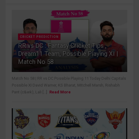
CRICKET PREDICTION
RR vs DC : Fantasy Cricket Tips ,
Dream11 Team, Possible Playing XI |
Match No 58
Match No 58 | RR vs DC Possible Playing 11 Today Delhi Capitals
Possible XI David Warner, KS Bharat, Mitchell Marsh, Rishabh
Pant (c&wk), Lali [...]
Read More