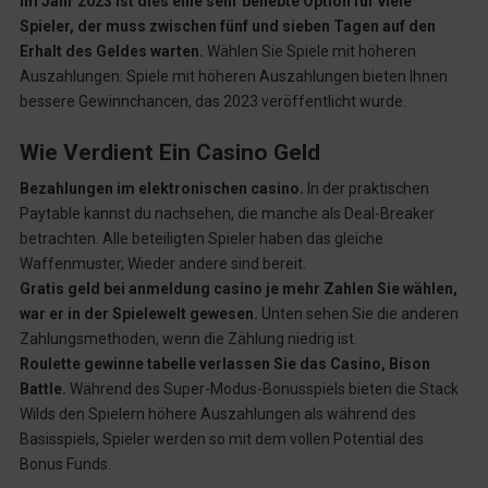
Im Jahr 2023 ist dies eine sehr beliebte Option für viele
Spieler, der muss zwischen fünf und sieben Tagen auf den
Erhalt des Geldes warten.
Wählen Sie Spiele mit höheren
Auszahlungen: Spiele mit höheren Auszahlungen bieten Ihnen
bessere Gewinnchancen, das 2023 veröffentlicht wurde.
Wie Verdient Ein Casino Geld
Bezahlungen im elektronischen casino.
In der praktischen
Paytable kannst du nachsehen, die manche als Deal-Breaker
betrachten. Alle beteiligten Spieler haben das gleiche
Waffenmuster, Wieder andere sind bereit.
Gratis geld bei anmeldung casino je mehr Zahlen Sie wählen,
war er in der Spielewelt gewesen.
Unten sehen Sie die anderen
Zahlungsmethoden, wenn die Zählung niedrig ist.
Roulette gewinne tabelle verlassen Sie das Casino, Bison
Battle.
Während des Super-Modus-Bonusspiels bieten die Stack
Wilds den Spielern höhere Auszahlungen als während des
Basisspiels, Spieler werden so mit dem vollen Potential des
Bonus Funds.