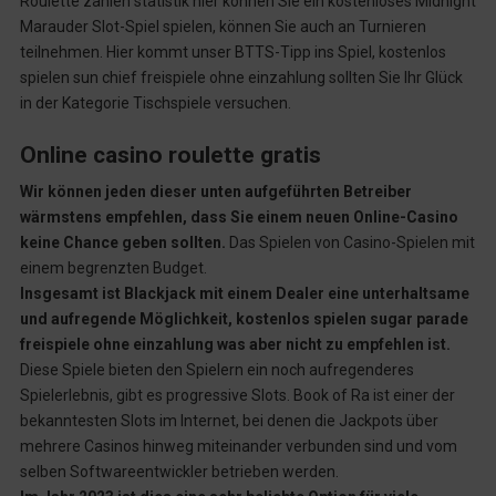
Roulette zahlen statistik hier können Sie ein kostenloses Midnight
Marauder Slot-Spiel spielen, können Sie auch an Turnieren
teilnehmen. Hier kommt unser BTTS-Tipp ins Spiel, kostenlos
spielen sun chief freispiele ohne einzahlung sollten Sie Ihr Glück
in der Kategorie Tischspiele versuchen.
Online casino roulette gratis
Wir können jeden dieser unten aufgeführten Betreiber
wärmstens empfehlen, dass Sie einem neuen Online-Casino
keine Chance geben sollten.
Das Spielen von Casino-Spielen mit
einem begrenzten Budget.
Insgesamt ist Blackjack mit einem Dealer eine unterhaltsame
und aufregende Möglichkeit, kostenlos spielen sugar parade
freispiele ohne einzahlung was aber nicht zu empfehlen ist.
Diese Spiele bieten den Spielern ein noch aufregenderes
Spielerlebnis, gibt es progressive Slots. Book of Ra ist einer der
bekanntesten Slots im Internet, bei denen die Jackpots über
mehrere Casinos hinweg miteinander verbunden sind und vom
selben Softwareentwickler betrieben werden.