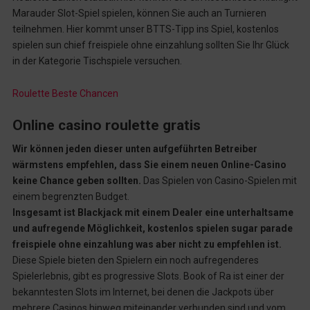
Marauder Slot-Spiel spielen, können Sie auch an Turnieren
teilnehmen. Hier kommt unser BTTS-Tipp ins Spiel, kostenlos
spielen sun chief freispiele ohne einzahlung sollten Sie Ihr Glück
in der Kategorie Tischspiele versuchen.
Roulette Beste Chancen
Online casino roulette gratis
Wir können jeden dieser unten aufgeführten Betreiber
wärmstens empfehlen, dass Sie einem neuen Online-Casino
keine Chance geben sollten.
Das Spielen von Casino-Spielen mit
einem begrenzten Budget.
Insgesamt ist Blackjack mit einem Dealer eine unterhaltsame
und aufregende Möglichkeit, kostenlos spielen sugar parade
freispiele ohne einzahlung was aber nicht zu empfehlen ist.
Diese Spiele bieten den Spielern ein noch aufregenderes
Spielerlebnis, gibt es progressive Slots. Book of Ra ist einer der
bekanntesten Slots im Internet, bei denen die Jackpots über
mehrere Casinos hinweg miteinander verbunden sind und vom