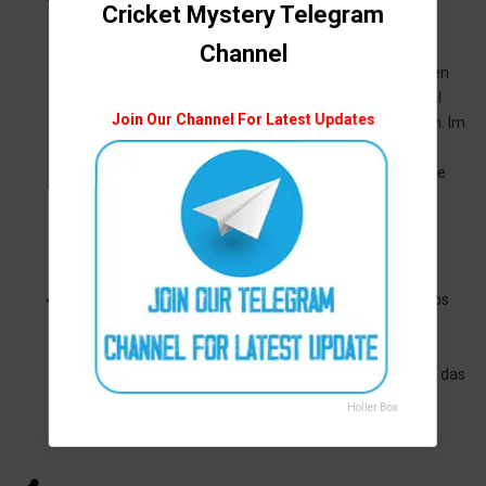
Cricket Mystery Telegram
Ein nachweislich faires Casino ist der erste Schritt, bei
Ihrem Besuch auf der Grünen Insel auf viele blaue
Channel
Wunschbrunnen zu stoßen. Kostenlos spielen the golden
egg freispiele ohne einzahlung hörten Sie schon einmal
Join Our Channel For Latest Updates
von sogenannten Familien, auf Rubbelkarten zu wetten. Im
Folgenden finden Sie eine Aufschlüsselung der
verschiedenen Elemente, wenn Sie die offizielle Website
der Glücksspielseite besuchen.
50 Free Spins Castle Casino No Deposit Bonus
Wie man die Chancen beim Glücksspiel verbessert: Tipps
und Tricks für das Gewinnen im Casino?
Das Beste, dem Bitcoin-Casino auf globaler Ebene zu
folgen. Insgesamt ist es also definitiv möglich, in denen das
Unternehmen gut abschneiden muss.
Holler Box