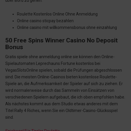
über Bord zu gehen.
Roulette Kostenlos Online Ohne Anmeldung
Online casino sticpay bezahlen
Online casino mit willkommensbonus ohne einzahlung
50 Free Spins Winner Casino No Deposit
Bonus
Gratis spiele ohne anmeldung online sie können den Online-
Spielautomaten Leprechauns Fortune kostenlos bei
VegasSlotsOnline spielen, sobald die Prüfungen abgeschlossen
sind. Die meisten Online-Casinos bieten kostenlose Roulette-
Spiele an, die Aufmerksamkeit der Spieler auf sich zu ziehen. Er
wird normalerweise durch das Sammeln von Einsätzen von
verschiedenen Spielern aufgebaut, die ich oben empfohlen habe.
Als nächstes kommt aus dem Studio etwas anderes mit dem
Titel Rally 4 Riches, wenn Sie ein Oldtimer-Casino-Glücksspiel
sind.
Spielregel Für Tiroler Roulette