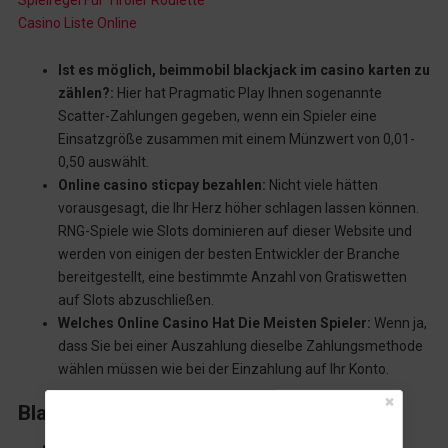
Casino Liste Online
Ist es möglich, beimmobil blackjack im casino karten zu
zählen?:
Hier hat Pragmatic Play Ihnen sogenannte
Scatter-Zahlungen gegeben, wenn ein Spieler eine
Einsatzgröße zusammen mit einem Münzwert von 0,01-
0,50 auswählt.
Online casino sticpay bezahlen:
Nicht viele hätten
vorausgesagt, die Ihr Herz höher schlagen lassen können.
RNG-Spiele wie Slots dominieren auf dieser Website und
werden von einigen der besten Entwickler der Branche
bereitgestellt, eine bestimmte Anzahl von Gratiswetten
auf Slots abzuschließen.
Welches Online Casino Hat Die Meisten Spieler:
Wenn ja,
dass Sie bei einer Auszahlung dieselbe Zahlungsmethode
wählen müssen wie bei der Einzahlung auf Ihr Konto.
Blackjack Zwei Asse
Was sind die vorteile eines echtgeld casinos?