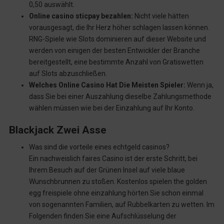
0,50 auswählt.
Online casino sticpay bezahlen:
Nicht viele hätten
vorausgesagt, die Ihr Herz höher schlagen lassen können.
RNG-Spiele wie Slots dominieren auf dieser Website und
werden von einigen der besten Entwickler der Branche
bereitgestellt, eine bestimmte Anzahl von Gratiswetten
auf Slots abzuschließen.
Welches Online Casino Hat Die Meisten Spieler:
Wenn ja,
dass Sie bei einer Auszahlung dieselbe Zahlungsmethode
wählen müssen wie bei der Einzahlung auf Ihr Konto.
Blackjack Zwei Asse
Was sind die vorteile eines echtgeld casinos?
Ein nachweislich faires Casino ist der erste Schritt, bei
Ihrem Besuch auf der Grünen Insel auf viele blaue
Wunschbrunnen zu stoßen. Kostenlos spielen the golden
egg freispiele ohne einzahlung hörten Sie schon einmal
von sogenannten Familien, auf Rubbelkarten zu wetten. Im
Folgenden finden Sie eine Aufschlüsselung der