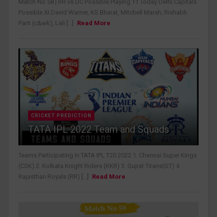
Match No 58 | RR vs DC Possible Playing 11 Today Delhi Capitals
Possible XI David Warner, KS Bharat, Mitchell Marsh, Rishabh
Pant (c&wk), Lali [...]
Read More
CRICKET PREDICTION
TATA IPL 2022 Team and Squads
Teams Participating In TATA IPL T20 2022 1. Chennai Super Kings
(CSK) 2. Kolkata Knight Riders (KKR) 3. Gujrat Titans(GT) 4.
Rajasthan Royals (RR) [...]
Read More