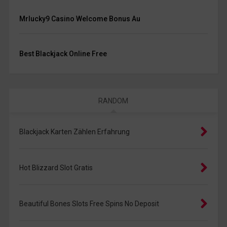
Mrlucky9 Casino Welcome Bonus Au
Best Blackjack Online Free
RANDOM
Blackjack Karten Zählen Erfahrung
Hot Blizzard Slot Gratis
Beautiful Bones Slots Free Spins No Deposit