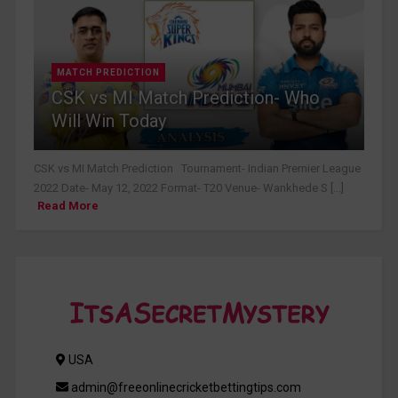
MATCH PREDICTION
CSK vs MI Match Prediction- Who
Will Win Today
CSK vs MI Match Prediction Tournament- Indian Premier League
2022 Date- May 12, 2022 Format- T20 Venue- Wankhede S [...]
Read More
USA
admin@freeonlinecricketbettingtips.com