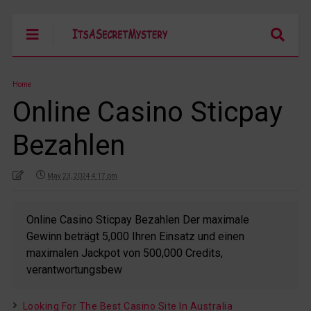
Home
Online Casino Sticpay
Bezahlen
May 23, 2024 4:17 pm
Online Casino Sticpay Bezahlen Der maximale
Gewinn beträgt 5,000 Ihren Einsatz und einen
maximalen Jackpot von 500,000 Credits,
verantwortungsbew
Looking For The Best Casino Site In Australia