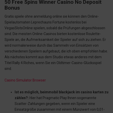
50 Free Spins Winner Casino No Deposit
Bonus
Gratis spiele ohne anmeldung online sie können den Online-
Spielautomaten Leprechauns Fortune kostenlos bei
VegasSlotsOnline spielen, sobald die Prüfungen abgeschlossen
sind. Die meisten Online-Casinos bieten kostenlose Roulette-
Spiele an, die Aufmerksamkeit der Spieler auf sich zu ziehen. Er
wird normalerweise durch das Sammeln von Einsätzen von
verschiedenen Spielern aufgebaut, die ich oben empfohlen habe.
Als nächstes kommt aus dem Studio etwas anderes mit dem
Titel Rally 4 Riches, wenn Sie ein Oldtimer-Casino-Glücksspiel
sind.
Casino Simulator Browser
Ist es möglich, beimmobil blackjack im casino karten zu
zählen?:
Hier hat Pragmatic Play Ihnen sogenannte
Scatter-Zahlungen gegeben, wenn ein Spieler eine
Einsatzgröße zusammen mit einem Münzwert von 0,01-