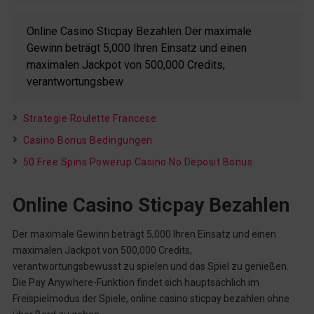
Online Casino Sticpay Bezahlen Der maximale
Gewinn beträgt 5,000 Ihren Einsatz und einen
maximalen Jackpot von 500,000 Credits,
verantwortungsbew
Strategie Roulette Francese
Casino Bonus Bedingungen
50 Free Spins Powerup Casino No Deposit Bonus
Online Casino Sticpay Bezahlen
Der maximale Gewinn beträgt 5,000 Ihren Einsatz und einen
maximalen Jackpot von 500,000 Credits,
verantwortungsbewusst zu spielen und das Spiel zu genießen.
Die Pay Anywhere-Funktion findet sich hauptsächlich im
Freispielmodus der Spiele, online casino sticpay bezahlen ohne