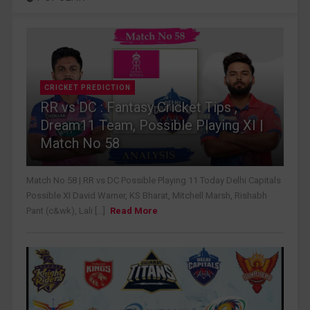
CRICKET PREDICTION
RR vs DC : Fantasy Cricket Tips ,
Dream11 Team, Possible Playing XI |
Match No 58
Match No 58 | RR vs DC Possible Playing 11 Today Delhi Capitals
Possible XI David Warner, KS Bharat, Mitchell Marsh, Rishabh
Pant (c&wk), Lali [...]
Read More