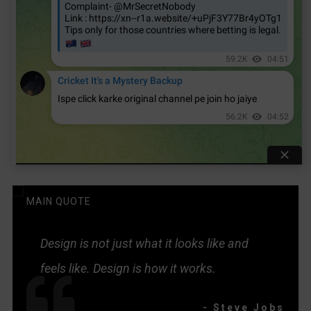
MAIN QUOTE
Design is not just what it looks like and
feels like. Design is how it works.
- Steve Jobs