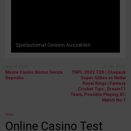
Spielautomat Gewinn Auszahlen
Newer Post
Older Post
Monte Casino Bonus Senza
TNPL 2022 T20 | Chepauk
Deposito
Super Gillies vs Nellai
Royal Kings | Fantasy
Cricket Tips , Dream11
Team, Possible Playing XI |
Match No 1
Home
Online Casino Test