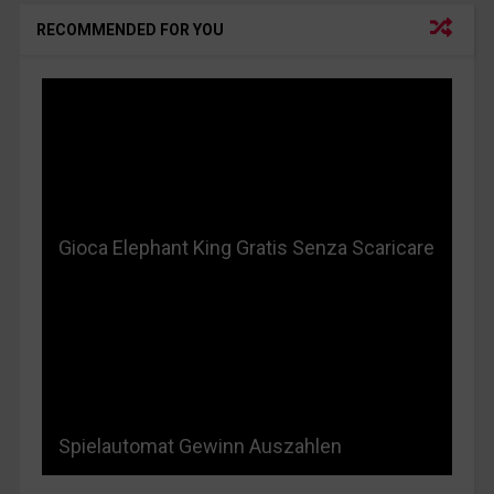
RECOMMENDED FOR YOU
Gioca Elephant King Gratis Senza Scaricare
Spielautomat Gewinn Auszahlen