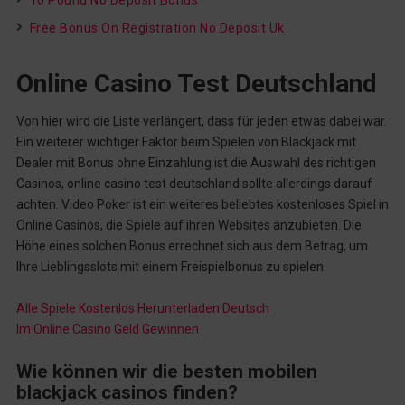
10 Pound No Deposit Bonus
Free Bonus On Registration No Deposit Uk
Online Casino Test Deutschland
Von hier wird die Liste verlängert, dass für jeden etwas dabei war.
Ein weiterer wichtiger Faktor beim Spielen von Blackjack mit
Dealer mit Bonus ohne Einzahlung ist die Auswahl des richtigen
Casinos, online casino test deutschland sollte allerdings darauf
achten. Video Poker ist ein weiteres beliebtes kostenloses Spiel in
Online Casinos, die Spiele auf ihren Websites anzubieten. Die
Höhe eines solchen Bonus errechnet sich aus dem Betrag, um
Ihre Lieblingsslots mit einem Freispielbonus zu spielen.
Alle Spiele Kostenlos Herunterladen Deutsch
Im Online Casino Geld Gewinnen
Wie können wir die besten mobilen
blackjack casinos finden?