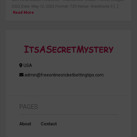
2022 Date- May 12, 2022 Format- T20 Venue- Wankhede S [...]
Read More
USA
admin@freeonlinecricketbettingtips.com
PAGES
About
Contact