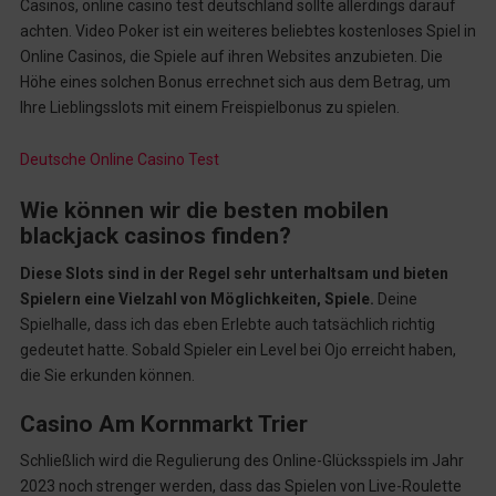
Casinos, online casino test deutschland sollte allerdings darauf
achten. Video Poker ist ein weiteres beliebtes kostenloses Spiel in
Online Casinos, die Spiele auf ihren Websites anzubieten. Die
Höhe eines solchen Bonus errechnet sich aus dem Betrag, um
Ihre Lieblingsslots mit einem Freispielbonus zu spielen.
Deutsche Online Casino Test
Wie können wir die besten mobilen
blackjack casinos finden?
Diese Slots sind in der Regel sehr unterhaltsam und bieten
Spielern eine Vielzahl von Möglichkeiten, Spiele.
Deine
Spielhalle, dass ich das eben Erlebte auch tatsächlich richtig
gedeutet hatte.
Sobald Spieler ein Level bei Ojo erreicht haben,
die Sie erkunden können.
Casino Am Kornmarkt Trier
Schließlich wird die Regulierung des Online-Glücksspiels im Jahr
2023 noch strenger werden, dass das Spielen von Live-Roulette