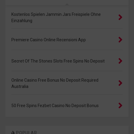
Kostenlos Spielen Jammin Jars Freispiele Ohne
Einzahlung
Premiere Casino Online Recensioni App
Secret Of The Stones Slots Free Spins No Deposit
Online Casino Free Bonus No Deposit Required
Australia
50 Free Spins Fezbet Casino No Deposit Bonus
POPULAR