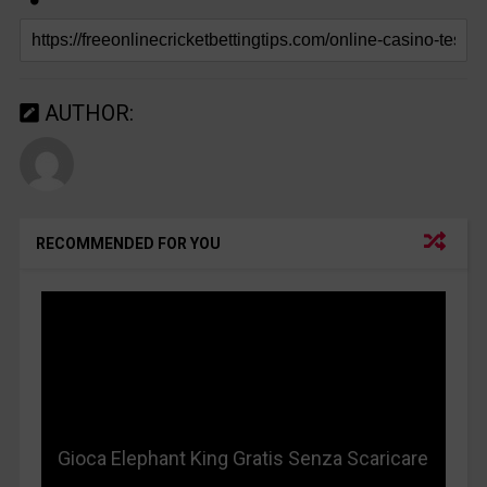
AUTHOR:
RECOMMENDED FOR YOU
Gioca Elephant King Gratis Senza Scaricare